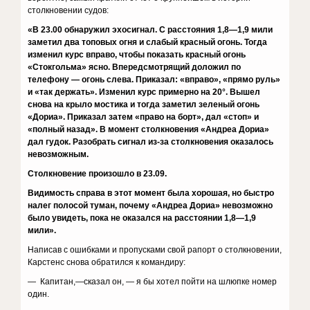
столкновении судов:
«В 23.00 обнаружил эхосигнал. С расстояния 1,8—1,9 мили
заметил два топовых огня и слабый красный огонь. Тогда
изменил курс вправо, чтобы показать красный огонь
«Стокгольма» ясно. Впередсмотрящий доложил по
телефону — огонь слева. Приказал: «вправо», «прямо руль»
и «так держать». Изменил курс примерно на 20°. Вышел
снова на крыло мостика и тогда заметил зеленый огонь
«Дориа». Приказал затем «право на борт», дал «стоп» и
«полный назад». В момент столкновения «Андреа Дориа»
дал гудок. Разобрать сигнал из-за столкновения оказалось
невозможным.
Столкновение произошло в 23.09.
Видимость справа в этот момент была хорошая, но быстро
налег полосой туман, почему «Андреа Дориа» невозможно
было увидеть, пока не оказался на расстоянии 1,8—1,9
мили».
Написав с ошибками и пропусками свой рапорт о столкновении,
Карстенс снова обратился к командиру:
— Капитан,—сказал он, — я бы хотел пойти на шлюпке номер
один.