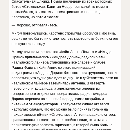
Спасательная шлюпка 1 была последним из трех моторных
ботов «Стокгольма». Капитан Норденсон какой-то момент
поколебался, внимательно всматриваясь в юное лицо
Карстенса, но потом сказал:
— Хорошо, отправляйтесь.
Мигом повернувшись, Карстенс стремглав бросился с мостика,
решив во что бы то ни стало поспеть к моторному боту, пока его
не спустили на воду.
Между тем, по мере того как «Кэйп-Анн», «Томас» и «Иль де
Франс» приближались к «Андреа Дориа», радиосигналы
итальянского лайнера становились все слабее и слабее.
Радист Файл с «Кэйп-Анн», до этого принимавший
радиограммы «Андреа Дориа» без всякого затруднения, начал
опасаться, что судно уже идет ко дну. Но в действительности на
итальянском лайнере заземлилась антенна. В четверть
первого ночи, когда подача электрической энергии из
генераторного отделения прекратилась, радист «Андреа
Дориа» перешел на запасной передатчик с аварийным
питанием от аккумуляторов. В результате сигнал оказался
настолько слабым, что его можно было принять только на
находившемся вблизи «Стокгольме». Антенна радиолокатора,
вращавшаяся на мачте, склонившейся к воде, охватывала
эллиптическую плоскость горизонта, в которой было больше