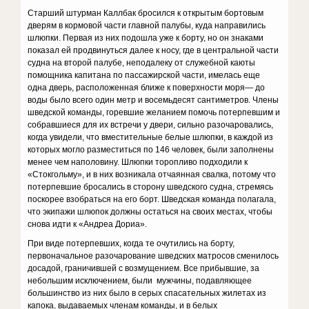
Старший штурман Каллбак бросился к открытым бортовым
дверям в кормовой части главной палубы, куда направились
шлюпки. Первая из них подошла уже к борту, но он знаками
показал ей продвинуться далее к носу, где в центральной части
судна на второй палубе, неподалеку от служебной каюты
помощника капитана по пассажирской части, имелась еще
одна дверь, расположенная ближе к поверхности моря— до
воды было всего один метр и восемьдесят сантиметров. Члены
шведской команды, горевшие желанием помочь потерпевшим и
собравшиеся для их встречи у двери, сильно разочаровались,
когда увидели, что вместительные белые шлюпки, в каждой из
которых могло разместиться по 146 человек, были заполнены
менее чем наполовину. Шлюпки торопливо подходили к
«Стокгольму», и в них возникала отчаянная свалка, потому что
потерпевшие бросались в сторону шведского судна, стремясь
поскорее взобраться на его борт. Шведская команда полагала,
что экипажи шлюпок должны остаться на своих местах, чтобы
снова идти к «Андреа Дориа».
При виде потерпевших, когда те очутились на борту,
первоначальное разочарование шведских матросов сменилось
досадой, граничившей с возмущением. Все прибывшие, за
небольшим исключением, были мужчины, подавляющее
большинство из них было в серых спасательных жилетах из
капока, выдаваемых членам команды, и в белых