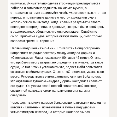
импульсы. Внимательно сделав вторичную прокладку места
лайнера и записав координаты на клочке бумаги, он
отправился затем в радиорубку, чтобы удостовериться, что там
передали правильные данные о местонахождении судна.
Успокоился он лишь тогда, когда, сравнив результаты своего
последнего определения с данными, которые были сообщены
в радиограммах, убедился, что они совпадают. Ошибки не
было. Прибытие судов, которые окажут помощь, было только
вопросом времени, терпения.
Первым подошел «Кэйп-Анн». Его капитан Бойд осторожно
направился по радиолокатору между «Андреа Дориа» и
«Стокгольмом». Часы показывали 00 часов 45 минут. Он знал,
что прибыл к месту аварии, но определить в тумане, где какое
судно, не мог. Чтобы установить это, радист Файл попытался
связаться с обоими судами. Ответил «Стокгольм», указав свое
место. Руководствуясь этими данными, капитан Бойд понял,
что окутанный туманом «Андреа Дориа» находился слева от
его судна. Он указал своей первой спасательной шлюпке,
спущенной на воду, в каком направлении она должна
следовать.
Через десять минут на море была спущена вторая и последняя
шлюпка «Кэйп-Анн», исчезнувшая в тумане под ударами
четырехметровых весел, на которые налег ее экипаж.