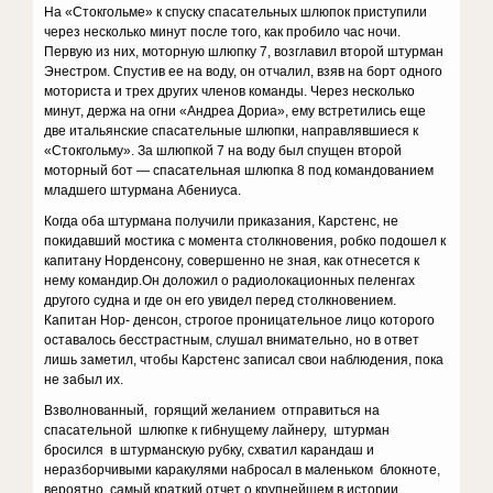
На «Стокгольме» к спуску спасательных шлюпок приступили
через несколько минут после того, как пробило час ночи.
Первую из них, моторную шлюпку 7, возглавил второй штурман
Энестром. Спустив ее на воду, он отчалил, взяв на борт одного
моториста и трех других членов команды. Через несколько
минут, держа на огни «Андреа Дориа», ему встретились еще
две итальянские спасательные шлюпки, направлявшиеся к
«Стокгольму». За шлюпкой 7 на воду был спущен второй
моторный бот — спасательная шлюпка 8 под командованием
младшего штурмана Абениуса.
Когда оба штурмана получили приказания, Карстенс, не
покидавший мостика с момента столкновения, робко подошел к
капитану Норденсону, совершенно не зная, как отнесется к
нему командир.Он доложил о радиолокационных пеленгах
другого судна и где он его увидел перед столкновением.
Капитан Нор- денсон, строгое проницательное лицо которого
оставалось бесстрастным, слушал внимательно, но в ответ
лишь заметил, чтобы Карстенс записал свои наблюдения, пока
не забыл их.
Взволнованный, горящий желанием отправиться на
спасательной шлюпке к гибнущему лайнеру, штурман
бросился в штурманскую рубку, схватил карандаш и
неразборчивыми каракулями набросал в маленьком блокноте,
вероятно, самый краткий отчет о крупнейшем в истории