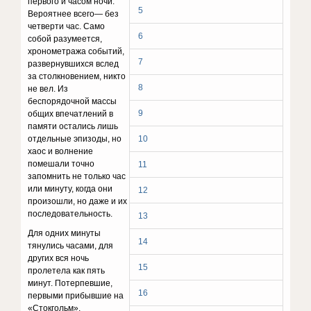
первого и часом ночи.
5
Вероятнее всего— без
четверти час. Само
6
собой разумеется,
хронометража событий,
7
развернувшихся вслед
за столкновением, никто
8
не вел. Из
беспорядочной массы
9
общих впечатлений в
памяти остались лишь
отдельные эпизоды, но
10
хаос и волнение
помешали точно
11
запомнить не только час
или минуту, когда они
12
произошли, но даже и их
последовательность.
13
Для одних минуты
14
тянулись часами, для
других вся ночь
15
пролетела как пять
минут. Потерпевшие,
16
первыми прибывшие на
«Стокгольм»,