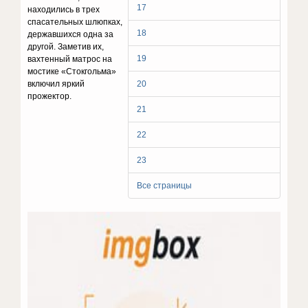
17
находились в трех
спасательных шлюпках,
18
державшихся одна за
другой. Заметив их,
19
вахтенный матрос на
мостике «Стокгольма»
включил яркий
20
прожектор.
21
22
23
Все страницы