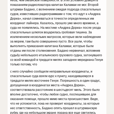
неба, чем океанской поверхности. В этих условиях доверять
показаниям радиолокатора капитан Каламаи не мог. Второй
штурман Бадано, с волнением ожидая подхода спасательных
судов, известивших радиограммами о том, что идут к «Андреа
Дориа», начал сомневаться в точности определенных им
координат лайнера. Казалось, прошло уже много времени, а
суда не появлялись. На мостике «Андреа Дориа» после ухода
спасательных шлюпок воцарилась гробовая тишина. За
исключением нескольких матросов, которые вели наблюдение
за морем, там было совершенно пусто. Все ушли, чтобы
выполнять приказания капитана Каламаи, которые были
отданы им после столкновения. Бадано нервничал, вспомнив
судьбу небольшого итальянского грузового судна, затонувшего
со всей командой в тридцати милях западнее меридиана Генуи
только потому, что
с него случайно сообщили неправильные координаты, и
спасательные суда взяли курс к пункту, находившемуся в
тридцати милях восточнее Генуи. Погрешность в один градус,
допущенная в координатах места «Андреа Дориа»,
соответствовала расстоянию в шестьдесят миль. Этого было
вполне достаточно, чтобы любое судно, поспешившее для
оказания помощи, прошло мимо места происшествия. Видя,
что не успокоится, пока не проверит координаты, за которые
нес ответственность, Бадано опять прошел в штурманскую
рубку, где на небольшом экране лорана все еще светились