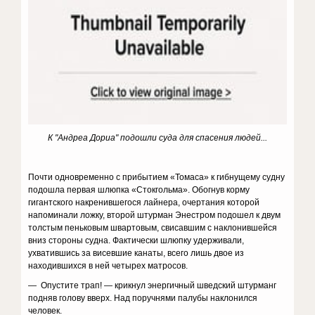
К "Андреа Дориа" подошли суда для спасения людей...
Почти одновременно с прибытием «Томаса» к гибнущему судну
подошла первая шлюпка «Стокгольма». Обогнув корму
гигантского накренившегося лайнера, очертания которой
напоминали ложку, второй штурман Энестром подошел к двум
толстым пеньковым швартовым, свисавшим с наклонившейся
вниз стороны судна. Фактически шлюпку удерживали,
ухватившись за висевшие канаты, всего лишь двое из
находившихся в ней четырех матросов.
— Опустите трап! — крикнул энергичный шведский штурманг
подняв голову вверх. Над поручнями палубы наклонился
человек.