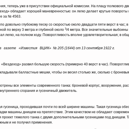
ния, те­перь уже в присутствии официальной комиссии. На плацу полкового д
здеход» обладает хорошей ма­невренностью: он легко делает крутые повороты 
е за № 4563.
 по довольно глубокому песку со скоростью около двадцати пяти верст в час
3
иной по верху 3 метра и глубиной около
/4 метра. Все значительные выбоины 
ал легко, на полном ходу. Поворотливость вполне удовлетворительная; в об
в газете «Известия ВЦИК» № 205 {1644} от 13 сентября 1922 г.
 «Везде­ход» развил большую скорость (примерно 40 верст в час). Поворот­ли
кладывали балластные мешки, чтобы он весил столько же, сколько с броневы
мотрены все элементы современного танка: броневой корпус, вооружение, ра
 внутреннего сгорания и гусеничный движитель.
гусеница, проходившая почти по всей ширине машины. Такая гусеница обес
адки машины днищем на препятствие. Этим качеством не обладают современ
 проект тяже­лого танка с двумя дополнительными гусеницами под днищем. Т
ожным и не получил применения.