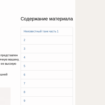
Содержание материала
Неизвестный танк часть 1
2
3
л представлен
4
ич­ную машину,
 ее высокую
5
ешней
6
7
8
9