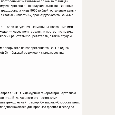
 построенных значительно позже за границей.
ому изобретению. Но получилось не так. Военные
 израсходовала лишь 9660 рублей, остальные деньги
статья «Изве­стий», проект русского танка «был
ние — бое­вые гусеничные машины, названные ими
ода» — через печать заявили про­тест по поводу
 России работать изобретателям, с каким трудом
ем приоритете на изобретение танка. Ни одним
ой Октябрьской революции стала из­вестна
 апреля 1915 г.: «Дежурный генерал при Верховном
ие... В. А. Казанского с несколь­кими
ить трехколесный трактор. Он писал: «Скорость таких
ы предназначаются для прорыва фронта и вслед за