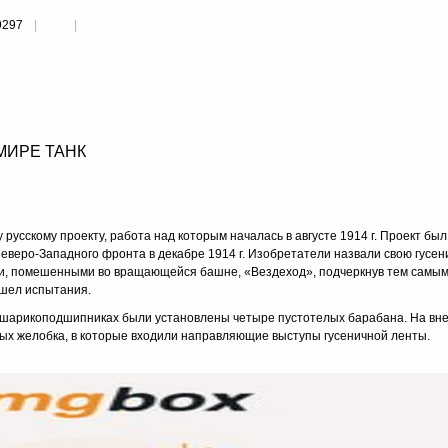
9297
МИРЕ ТАНК
 русскому проекту, работа над которым началась в августе 1914 г. Проект бы
веро-Западного фронта в декабре 1914 г. Изобретатели назвали свою гусен
и, по­мешенными во вращающейся башне, «Вездеход», подчеркнув тем самым
ошел испытания.
а шарикоподшипниках были установлены четыре пустотелых барабана. На вн
ых желобка, в которые входили направляющие выступы гусеничной ленты.