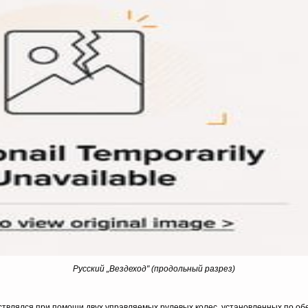
Русский „Вездеход" (продольный разрез)
ствлялся при помощи двух управляемых рулевых колес, установленных по об