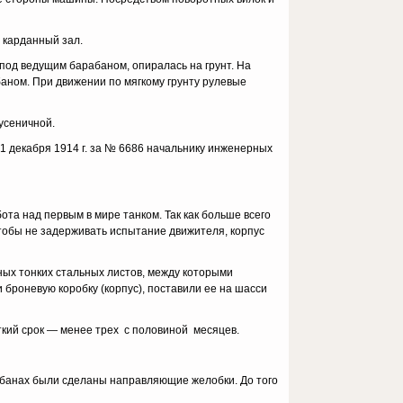
кар­данный зал.
 под ведущим барабаном, опиралась на грунт. На
аном. При движении по мягкому грунту рулевые
­сеничной.
1 декабря 1914 г. за № 6686 начальнику инженерных
ота над первым в мире танком. Так как больше всего
тобы не задерживать испытание движителя, корпус
ных тонких стальных листов, между которыми
 броневую коробку (корпус), поставили ее на шасси
роткий срок — менее трех с половиной месяцев.
рабанах были сделаны направляющие желобки. До того