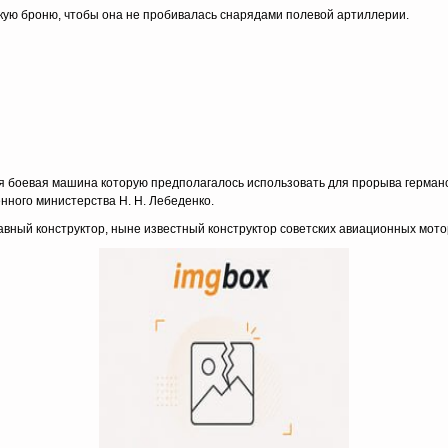
акую броню, чтобы она не пробивалась снарядами полевой артиллерии.
ная боевая ма­шина которую предполагалось использовать для прорыва герма
енного министерства Н. Н. Лебеденко.
авный кон­структор, ныне известный конструктор советских авиационных мот