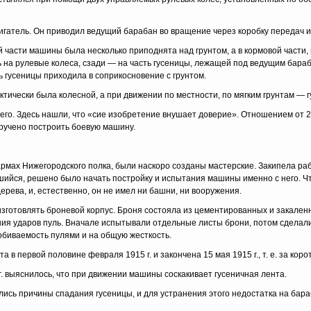
атель. Он приводил ведущий барабан во вращение через коробку передач и 
й части ма­шины была несколько приподнята над грунтом, а в кормовой части,
на рулевые колеса, сзади — на часть гусе­ницы, лежащей под ведущим бараб
ь гусеницы приходила в соприкосновение с грунтом.
тически была колесной, а при движении по местности, по мягким грунтам — гу
го. Здесь на­шли, что «сие изобретение внушает доверие». Отношением от 2
ручено построить боевую машину.
армах Ниже­городского полка, были наскоро созданы мастерские. Закипела раб
шийся, решено было начать постройку и испытания машины именно с него. Ч
ерева, и, естественно, он не имел ни башни, ни вооружения.
зготовлять бро­невой корпус. Броня состояла из цементированных и закален
ния ударов пуль. Вначале испытывали отдельные ли­сты брони, потом сделали
обиваемость пулями и на общую жесткость.
в первой половине февраля 1915 г. и закон­чена 15 мая 1915 г., т. е. за ко
. выяснилось, что при движении машины соскакивает гусеничная лента.
лись причины спадания гусеницы, и для устранения этого недостатка на ба