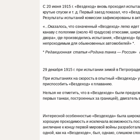
С 20 июня 1915 г. «Вездеход» вновь проходил испыта
крутые спуски и т. д. Первый заезд показал, что «Ве
Результаты испытаний комиссии зафикси­рованы в акт
«...Оказалось, что означенный «Вездеход» легко идет
канаву с пологими (около 40 градусов) откосами, шир
двора», где производились испытания, «Вездеход» бр
непроходимым для обыкновенных автомобилей» *.
*
Редакционная статья «Родина танка — Россия» 
29 декабря 1915 г. при испытании зимой в Петрограде
При испытаниях на скорость в опытный «Вездеход» у
приспособить «Вездеход» к пла­ванию.
Нельзя не отметить, что в «Вездеходе» были предус
первых танках, по­строенных за границей), двигатель
Интересной особенностью «Вездехода» была широкая 
хорошую проходимость и исключала возможность пос
англичане к концу первой мировой войны разработали
одной, как на «Вездеходе», был, однако, слишком сл