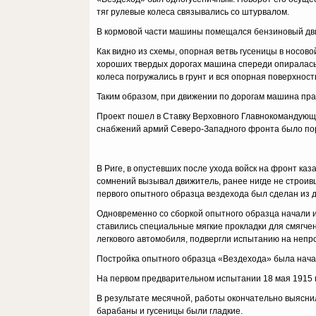
тяг рулевые колеса связыва­лись со штурвалом.
В кормовой части машины помещался бензиновый двиг
Как видно из схемы, опорная ветвь гусеницы в носово
хороших твердых дорогах машина спереди опиралась 
колеса погружались в грунт и вся опорная поверхност
Таким образом, при движении по дорогам машина прак
Проект пошел в Ставку Верховного Главнокомандующе
снабжений армий Северо-Западного фронта было по
В Риге, в опустевших после ухода войск на фронт каз
сомнений вызывал движитель, ранее нигде не строив
первого опытного образца вездехода был сделан из д
Одновременно со сборкой опытного образца начали и
ставились специальные мягкие про­кладки для смягче
легкового автомобиля, подвергли испытанию на непр
Постройка опытного образца «Вездехода» была начата 
На первом предварительном испытании 18 мая 1915 г
В результате месячной, работы окончательно выясни
барабаны и гусеницы были гладкие.