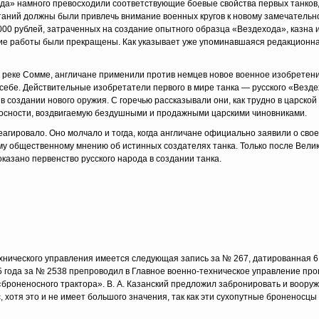
да» на­много превосходили соответствующие боевые свойства первых танков,
таний должны были привлечь внимание военных кругов к новому замечательн
000 рублей, затраченных на создание опытного образца «Везде­хода», казна
е работы были прекра­щены. Как указывает уже упоминавшаяся редакционная 
 на реке Сомме, англичане применили против немцев новое военное изобрете
ебе. Действительные изобретатели первого в мире танка — русского «Вездех
со­здании нового оружия. С горечью рассказывали они, как трудно в цар­ской
 косности, воздвигаемую бездушными и продажными царскими чиновниками.
еагировало. Оно молчало и тогда, когда англичане официально заявили о сво
у общественному мнению об истинных созда­телях танка. Только после Велик
азано пер­венство русского народа в создании танка.
ехнического управления имеется следующая запись за № 267, датированная 6
ода за № 2538 препроводил в Главное военно-техническое управление прошен
броненос­ного трактора». В. А. Казанский предложил забронировать и вооруж
, хотя это и не имеет большого значения, так как эти сухопутные броненосц