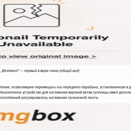
 „Вездеход" — первый в мире танк (общий вид)
ение, позво­лявшее перемещать ось переднего барабана, установленную в дв
 Аналогичное устройство для натяжения верхней ветви гусеницы имел допол
пособлений регу­лировалось натяжение гусеничной ленты.