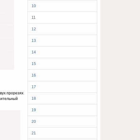
10
11
12
13
14
15
16
17
ух про­резях
18
нительный
19
20
21