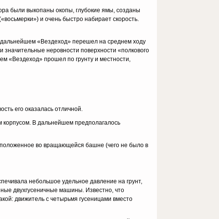
вора были выкопаны окопы, глубокие ямы, созданы
(«восьмерки») и очень быстро набирает скорость.
; в даль­нейшем «Вездеход» перешел на среднем ходу
и значительные неровности поверх­ности «полкового
щем «Вездеход» прошел по грунту и местности,
вость его оказалась отличной.
м кор­пусом. В дальнейшем предполагалось
споло­женное во вращающейся башне (чего не было в
печи­вала небольшое удельное давление на грунт,
ные двухгусеничные машины. Известно, что
акой: движитель с четырьмя гусеницами вместо