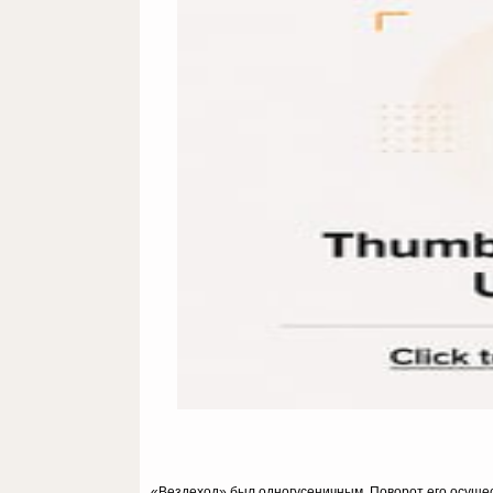
«Вездеход» был одногусеничным. Поворот его осуще