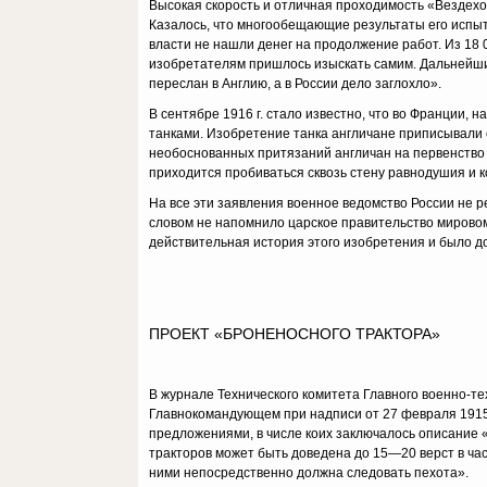
Высокая скорость и отличная проходимость «Вездехо
Казалось, что многообе­щающие результаты его испы
власти не нашли денег на продолжение работ. Из 18 
изо­бретателям пришлось изыскать самим. Дальнейши
переслан в Англию, а в России дело заглохло».
В сентябре 1916 г. стало известно, что во Франции,
танками. Изобретение танка англичане приписывали с
необоснованных притязаний англичан на первенство в 
приходится про­биваться сквозь стену равнодушия и
На все эти заявления военное ведомство России не р
словом не напомнило цар­ское правительство мировом
действительная история этого изобретения и было док
ПРОЕКТ «БРОНЕНОСНОГО ТРАКТОРА»
В журнале Технического комитета Главного военно-т
Главнокомандующем при надписи от 27 февраля 1915 г
предложениями, в числе коих заключалось описание «
тракторов может быть доведена до 15—20 верст в час
ними непосредственно должна следовать пехота».