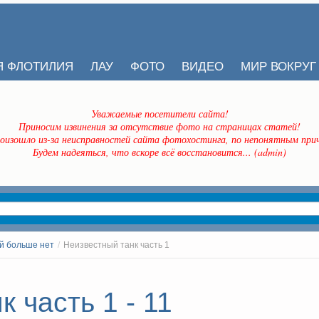
Я ФЛОТИЛИЯ
ЛАУ
ФОТО
ВИДЕО
МИР ВОКРУГ
Уважаемые посетители сайта!
Приносим извинения за отсутствие фото на страницах статей!
оизошло из-за неисправностей сайта фотохостинга, по непонятным прич
Будем надеяться, что вскоре всё восстановится... (admin)
й больше нет
/
Неизвестный танк часть 1
 часть 1 - 11