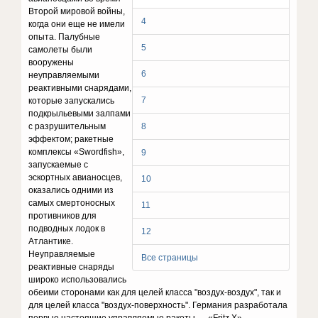
Второй мировой войны,
4
когда они еще не имели
опыта. Палубные
5
самолеты были
вооружены
6
неуправляемыми
реактивными снарядами,
7
которые запускались
подкрыльевыми залпами
с разрушительным
8
эффектом; ракетные
комплексы «Swordfish»,
9
запускаемые с
эскортных авианосцев,
10
оказались одними из
самых смертоносных
11
противников для
подводных лодок в
12
Атлантике.
Неуправляемые
Все страницы
реактивные снаряды
широко использовались
обеими сторонами как для целей класса "воздух-воздух", так и
для целей класса "воздух-поверхность". Германия разработала