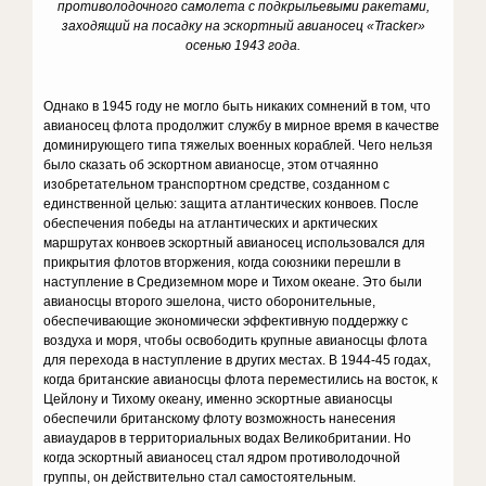
противолодочного самолета с подкрыльевыми ракетами,
заходящий на посадку на эскортный авианосец «Tracker»
осенью 1943 года.
Однако в 1945 году не могло быть никаких сомнений в том, что
авианосец флота продолжит службу в мирное время в качестве
доминирующего типа тяжелых военных кораблей. Чего нельзя
было сказать об эскортном авианосце, этом отчаянно
изобретательном транспортном средстве, созданном с
единственной целью: защита атлантических конвоев. После
обеспечения победы на атлантических и арктических
маршрутах конвоев эскортный авианосец использовался для
прикрытия флотов вторжения, когда союзники перешли в
наступление в Средиземном море и Тихом океане. Это были
авианосцы второго эшелона, чисто оборонительные,
обеспечивающие экономически эффективную поддержку с
воздуха и моря, чтобы освободить крупные авианосцы флота
для перехода в наступление в других местах. В 1944-45 годах,
когда британские авианосцы флота переместились на восток, к
Цейлону и Тихому океану, именно эскортные авианосцы
обеспечили британскому флоту возможность нанесения
авиаударов в территориальных водах Великобритании. Но
когда эскортный авианосец стал ядром противолодочной
группы, он действительно стал самостоятельным.