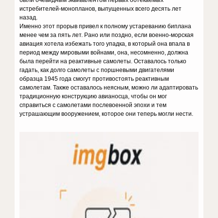
были очевидным эквивалентом первых обтекаемых
истребителей-монопланов, выпущенных всего десять лет
назад.
Именно этот прорыв привел к полному устареванию биплана
менее чем за пять лет. Рано или поздно, если военно-морская
авиация хотела избежать того упадка, в который она впала в
период между мировыми войнами, она, несомненно, должна
была перейти на реактивные самолеты. Оставалось только
гадать, как долго самолеты с поршневыми двигателями
образца 1945 года смогут противостоять реактивным
самолетам. Также оставалось неясным, можно ли адаптировать
традиционную конструкцию авианосца, чтобы он мог
справиться с самолетами послевоенной эпохи и тем
устрашающим вооружением, которое они теперь могли нести.