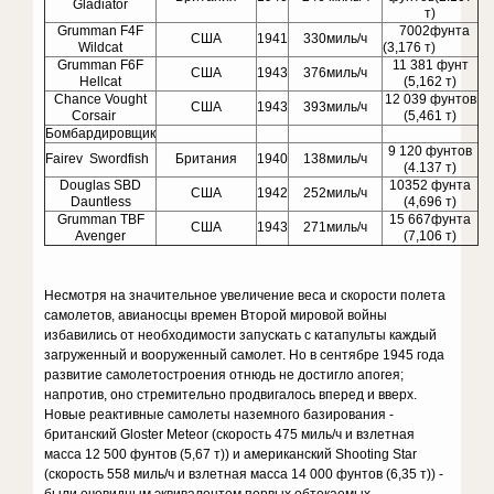
Gladiator
т)
Grumman F4F
7002фунта
США
1941
330миль/ч
Wildcat
(3,176 т)
Grumman F6F
11 381 фунт
США
1943
376миль/ч
Hellcat
(5,162 т)
Chance Vought
12 039 фунтов
США
1943
393миль/ч
Corsair
(5,461 т)
Бомбардировщик
9 120 фунтов
Fairev Swordfish
Британия
1940
138миль/ч
(4.137 т)
Douglas SBD
10352 фунта
США
1942
252миль/ч
Dauntless
(4,696 т)
Grumman TBF
15 667фунта
США
1943
271миль/ч
Avenger
(7,106 т)
Несмотря на значительное увеличение веса и скорости полета
самолетов, авианосцы времен Второй мировой войны
избавились от необходимости запускать с катапульты каждый
загруженный и вооруженный самолет. Но в сентябре 1945 года
развитие самолетостроения отнюдь не достигло апогея;
напротив, оно стремительно продвигалось вперед и вверх.
Новые реактивные самолеты наземного базирования -
британский Gloster Meteor (скорость 475 миль/ч и взлетная
масса 12 500 фунтов (5,67 т)) и американский Shooting Star
(скорость 558 миль/ч и взлетная масса 14 000 фунтов (6,35 т)) -