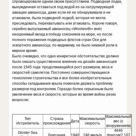
спровоцировали одним своим присутствием. Подводная лодка,
вынужденная оставаться под водой из-за патрулирующей
авиации авианосца, даже если её не обнаруживали и не
атаковали, была подводной лодкой, которая не могла
преследовать, перехватывать или атаковать. Короче говоря,
серийно выпускаемый авианосец «Woolworth» внёс
неоценимый вклад в победу союзников на море, но после
полного поражения подводных флотов стран Оси для
эскортного авианосца, по-видимому, не было никакой роли в
мирное время.
Было очевидно, что одно конкретное обстоятельство должно
было оказать существенное влияние на дизайн авианосцев
после 1945 года: продолжающийся рост размеров, веса и
скоростей самолетов. Постоянно совершенствующиеся
технологии строительства и все более изобретательные
способы складывания крыла помогали держать проблему
размеров под контролем. Гораздо более серьезным было
увеличение веса и скорости, которые во время войны резко
возросли:
Максимальный
Тип
Страна
Максимальная
Дата
вес (с
Истребитель
происхождения
скорость
вооружением)
4646
Gloster Sea
Британия
1940
246 миль/ч
фунтов(2.107