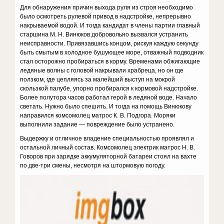
Для обнаружения причин выхода руля из строя необходимо
было осмотреть рулевой привод в надстройке, непрерывно
накрываемой водой. И тогда кандидат в члены партии главный
старшина М. Н. Винюков добровольно вызвался устранить
неисправности. Привязавшись концом, рискуя каждую секунду
быть смытым в холодное бушующее море, отважный подводник
стал осторожно пробираться в корму. Временами обжигающие
ледяные волны с головой накрывали храбреца, но он где
ползком, где цепляясь за малейший выступ на мокрой
скользкой палубе, упорно пробирался к кормовой надстройке.
Более полутора часов работал герой в ледяной воде. Начало
светать. Нужно было спешить. И тогда на помощь Винюкову
направился комсомолец матрос К. В. Подгора. Моряки
выполнили задание — повреждение было устранено.
Выдержку и отличное владение специальностью проявлял и
остальной личный состав. Комсомолец электрик матрос Н. В.
Говоров при зарядке аккумуляторной батареи стоял на вахте
по две-три смены, несмотря на штормовую погоду.