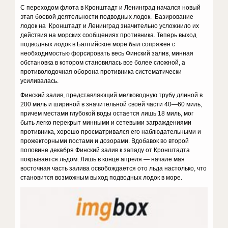
С переходом флота в Кронштадт и Ленинград начался новый
этап боевой деятельности подводных лодок. Базирование
лодок на Кронштадт и Ленинград значительно усложнило их
действия на морских сообщениях противника. Теперь выход
подводных лодок в Балтийское море был сопряжен с
необходимостью форсировать весь Финский залив, минная
обстановка в котором становилась все более сложной, а
противолодочная оборона противника систематически
усиливалась.
Финский залив, представляющий мелководную трубу длиной в
200 миль и шириной в значительной своей части 40—60 миль,
причем местами глубокой воды остается лишь 18 миль, мог
быть легко перекрыт минными и сетевыми заграждениями
противника, хорошо просматривался его наблюдательными и
прожекторными постами и дозорами. Вдобавок во второй
половине декабря Финский залив к западу от Кронштадта
покрывается льдом. Лишь в конце апреля — начале мая
восточная часть залива освобождается ото льда настолько, что
становится возможным выход подводных лодок в море.