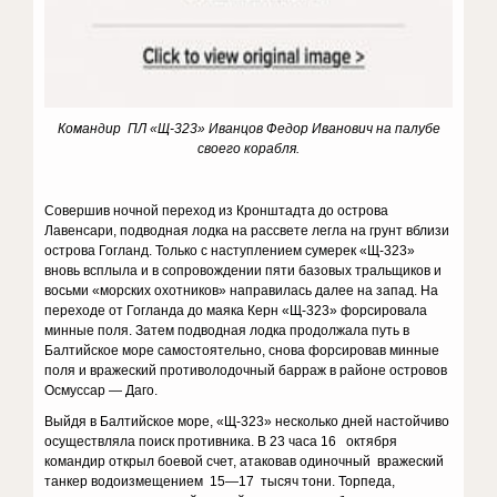
Командир ПЛ «Щ-323» Иванцов Федор Иванович на палубе
своего корабля.
Совершив ночной переход из Кронштадта до острова
Лавенсари, подводная лодка на рассвете легла на грунт вблизи
острова Гогланд. Только с наступлением сумерек «Щ-323»
вновь всплыла и в сопровождении пяти базовых тральщиков и
восьми «морских охотников» направилась далее на запад. На
переходе от Гогланда до маяка Керн «Щ-323» форсировала
минные поля. Затем подводная лодка продолжала путь в
Балтийское море самостоятельно, снова форсировав минные
поля и вражеский противолодочный барраж в районе островов
Осмуссар — Даго.
Выйдя в Балтийское море, «Щ-323» несколько дней настойчиво
осуществляла поиск противника. В 23 часа 16 октября
командир открыл боевой счет, атаковав одиночный вражеский
танкер водоизмещением 15—17 тысяч тони. Торпеда,