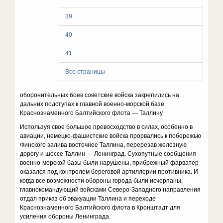
39
40
41
Все страницы
оборонительных боев советские войска закрепились на
дальних подступах к главной военно-морской базе
Краснознаменного Балтийского флота — Таллину.
Используя свое большое превосходство в силах, особенно в
авиации, немецко-фашистские войска прорвались к побережью
Финского залива восточнее Таллина, перерезав железную
дорогу и шоссе Таллин — Ленинград. Сухопутные сообщения
военно-морской базы были нарушены, прибрежный фарватер
оказался под контролем береговой артиллерии противника. И
когда все возможности обороны города были исчерпаны,
главнокомандующий войсками Северо-Западного направления
отдал приказ об эвакуации Таллина и переходе
Краснознаменного Балтийского флота в Кронштадт для
усиления обороны Ленинграда.