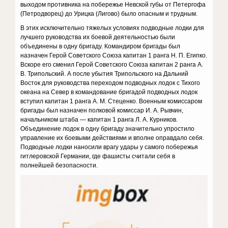
выходом противника на побережье Невской губы от Петергофа
(Петродворец) до Урицка (Лигово) было опасным и трудным.
В этих исключительно тяжелых условиях подводные лодки для
лучшего руководства их боевой деятельностью были
объединены в одну бригаду. Командиром бригады был
назначен Герой Советского Союза капитан 1 ранга Н. П. Египко.
Вскоре его сменил Герой Советского Союза капитан 2 ранга А.
В. Трипольский. А после убытия Трипольского на Дальний
Восток для руководства переходом подводных лодок с Тихого
океана на Север в командование бригадой подводных лодок
вступил капитан 1 ранга А. М. Стеценко. Военным комиссаром
бригады был назначен полковой комиссар И. А. Рывчин,
начальником штаба — капитан 1 ранга Л. А. Курников.
Объединение лодок в одну бригаду значительно упростило
управление их боевыми действиями и вполне оправдало себя.
Подводные лодки наносили врагу удары у самого побережья
гитлеровской Германии, где фашисты считали себя в
полнейшей безопасности.