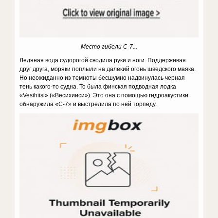
Место гибели С-7...
Ледяная вода судорогой сводила руки и ноги. Поддерживая
друг друга, моряки поплыли на далекий огонь шведского маяка.
Но неожиданно из темноты бесшумно надвинулась черная
тень какого-то судна. То была финская подводная лодка
«Vesihiisi» («Весихииси»). Это она с помощью гидроакустики
обнаружила «С-7» и выстрелила по ней торпеду.