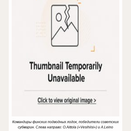
Командиры финских подводных лодок, победители советских
субмарин. Слева направо: O.Aittola («Vesihiisi») и A.Leino