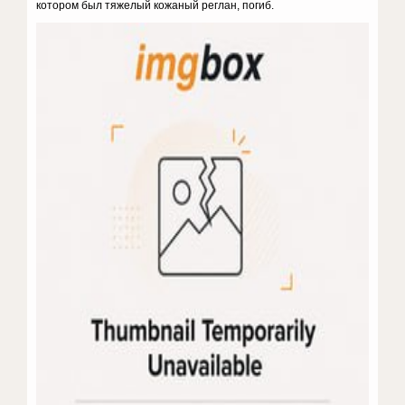
котором был тяжелый кожаный реглан, погиб.