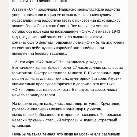
порывом всего личного состава.
А затем «С-7» замолчала. Напрасно кронштадтские радисты
упорно посылали в эфир ее позывные. Не откликнулись
подводники и на радостную весть о присвоении их командиру
звания Героя Советского Союза. Все меньше и меньше
оставалось надежды на возвращение «С-7». И в январе 1943
года, когда Финский залив сковало льдом, приказом
командующего флотом подводная лодка «С-7» была исключена
из состава действующих кораблей как погибшая при
выполнении боевого задания...
...21 октября 1942 года «С-7» находилась у входа в
Ботнический залив. Вскоре после 17 часов солнце скрылось за
горизонтом. Быстро наступила темнота. В 19 часов командир
решил всплыть для зарядки аккумуляторной батареи. Акустик
внимательно прослушал горизонт и доложил, что все тихо.
«С-7» поднялась на поверхность. Взяв курс на север, лодка
начала зарядку батареи.
На мостике лодки находились командир, штурман Хрусталев,
рулевой-сигнальщик Оленин и комендор Субботин,
выполнявший обязанности второго сигнальщика. Попросился
наверх и трюмный старший матрос В. И. Куница, страстный
курильщик.
Ночь была такая темная, что люди на мостике еле различали