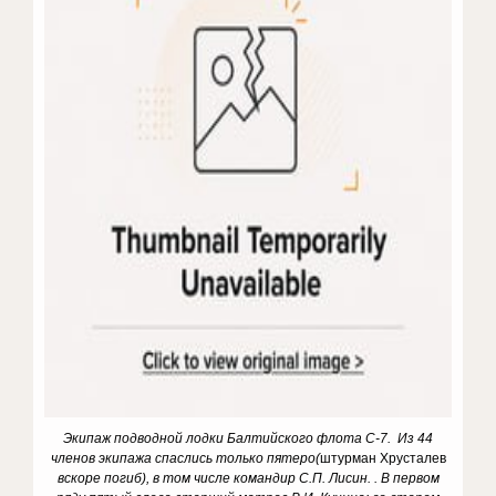
Экипаж подводной лодки Балтийского флота С-7. Из 44
членов экипажа спаслись только пятеро(
штурман Хрусталев
вскоре погиб), в том числе командир С.П. Лисин. . В первом