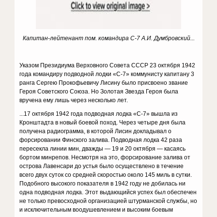
Капитан-лейтенант пом. командира С-7 А.И. Думбровский...
Указом Президиума Верховного Совета СССР 23 октября 1942
года командиру подводной лодки «С-7» коммунисту капитану 3
ранга Сергею Прокофьевичу Лисину было присвоено звание
Героя Советского Союза. Но Золотая Звезда Героя была
вручена ему лишь через несколько лет.
...17 октября 1942 года подводная лодка «С-7» вышла из
Кронштадта в новый боевой поход. Через четыре дня была
получена радиограмма, в которой Лисин докладывал о
форсировании Финского залива. Подводная лодка 42 раза
пересекла линии мин, дважды — 19 и 20 октября — касаясь
бортом минрепов. Несмотря на это, форсирование залива от
острова Лавенсари до устья было осуществлено в течение
всего двух суток со средней скоростью около 145 миль в сутки.
Подобного высокого показателя в 1942 году не добилась ни
одна подводная лодка. Этот выдающийся успех был обеспечен
не только превосходной организацией штурманской службы, но
и исключительным воодушевлением и высоким боевым