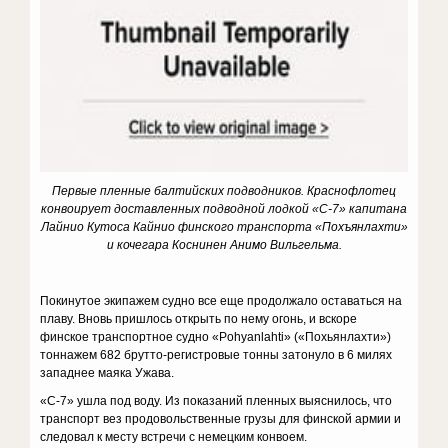
Первые пленные балтийских подводников. Краснофлотец
конвоирует доставленных подводной лодкой «С-7» капитана
Лайнио Кутоса Кайнио финского транспорта «Похъянлахти»
и кочегара Коснинен Анимо Вильгельма.
Покинутое экипажем судно все еще продолжало оставаться на
плаву. Вновь пришлось открыть по нему огонь, и вскоре
финское транспортное судно «Pohyanlahti» («Похьянлахти»)
тоннажем 682 брутто-регистровые тонны затонуло в 6 милях
западнее маяка Ужава.
«С-7» ушла под воду. Из показаний пленных выяснилось, что
транспорт вез продовольственные грузы для финской армии и
следовал к месту встречи с немецким конвоем.