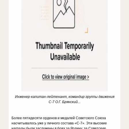
Инженер-капитан-лейтенант, командир группы движения
С-7 О.Г. Брянский...
Более пятидесяти орденов и медалей Советского Союза
насчитывалось уже у личного состава «С-7». Эти высокие
награды были заслужены в боях за Родину, за Советскую