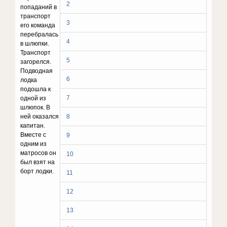
2
попаданий в
транспорт
3
его команда
перебралась
4
в шлюпки.
Транспорт
5
загорелся.
Подводная
6
лодка
подошла к
7
одной из
шлюпок. В
ней оказался
8
капитан.
Вместе с
9
одним из
матросов он
10
был взят на
борт лодки.
11
12
13