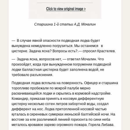
Старшина 1-й статьи А.Д. Мочалин
— В случае явной опасности подводная лодка будет
вынуждена немедленно погрузиться. Мы останемся в
цистерне. Задача ясна? Вопросы есть?.— спросил Крастелев.
— Задача ясна, вопросов нет, — ответил Мочалин. Что
произойдет, когда при вынужденном погружении подводной
лодки балластная цистерна будет заполнена водой, не
требовало разъяснения.
Подводная лодка всплыла на поверхность. Офицер и старшина
торопливо пробежали по мокрой палубе мерно
раскачивающейся лодки и скрылись в кормовой надстройке.
Командир, приказав принять в носовую дифферентную
цистерну несколько сотен литров забортной воды, создал
дифферент на нос. Лодка притопленной носовой частью
куталась в сиреневых сумерках июньской балтийской ночи. На
востоке за еле различимой линией горизонта по сини неба
металось кровавое зарево огромного пожара. Горела Либава.