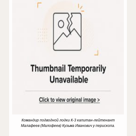
Командир подводной лодки К-3 капитан-лейтенант
Малафеев (Малофеев) Кузьма Иванович у перископа.