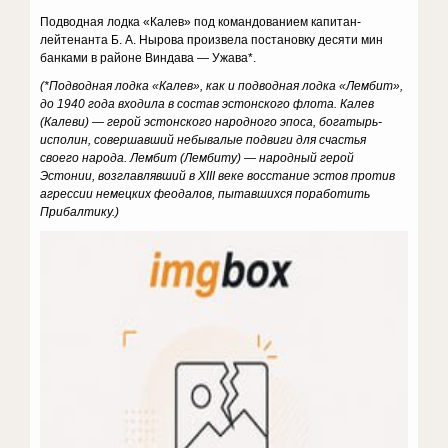
Подводная лодка «Калев» под командованием капитан-
лейтенанта Б. А. Нырова произвела постановку десяти мин
банками в районе Виндава — Ужава*.
(*Подводная лодка «Калев», как и подводная лодка «Лембит»,
до 1940 года входила в состав эстонского флота. Калев
(Калеви) — герой эстонского народного эпоса, богатырь-
исполин, совершавший небывалые подвиги для счастья
своего народа. Лембит (Лембиту) — народный герой
Эстонии, возглавлявший в XIII веке восстание эстов против
агрессии немецких феодалов, пытавшихся поработить
Прибалтику.)