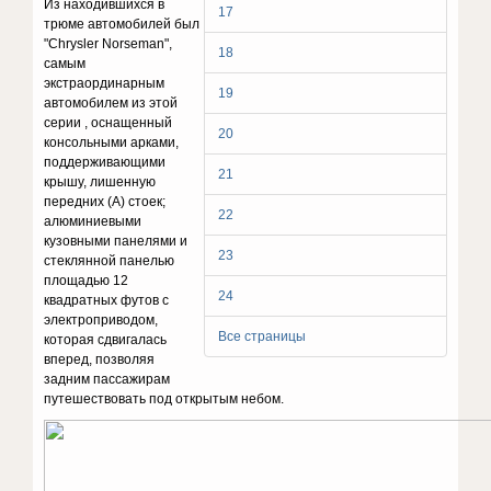
Из находившихся в
17
трюме автомобилей был
"Chrysler Norseman",
18
самым
экстраординарным
19
автомобилем из этой
серии , оснащенный
20
консольными арками,
поддерживающими
21
крышу, лишенную
передних (А) стоек;
22
алюминиевыми
кузовными панелями и
23
стеклянной панелью
площадью 12
24
квадратных футов с
электроприводом,
Все страницы
которая сдвигалась
вперед, позволяя
задним пассажирам
путешествовать под открытым небом.