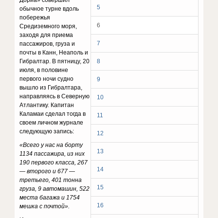
Дориа» совершил
5
обычное турне вдоль
побережья
6
Средиземного моря,
заходя для приема
7
пассажиров, груза и
почты в Канн, Неаполь и
Гибралтар. В пятницу, 20
8
июля, в половине
первого ночи судно
9
вышло из Гибралтара,
направляясь в Северную
10
Атлантику. Капитан
Каламаи сделал тогда в
11
своем личном журнале
следующую запись:
12
«Всего у нас на борту
13
1134 пассажира, из них
190 первого класса, 267
14
— второго и 677 —
третьего, 401 тонна
15
груза, 9 автомашин, 522
места багажа и 1754
16
мешка с почтой».