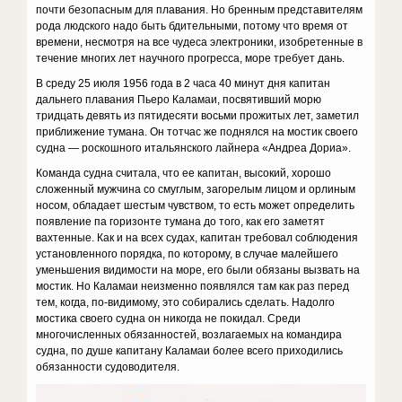
почти безопасным для плавания. Но бренным представителям
рода людского надо быть бдительными, потому что время от
времени, несмотря на все чудеса электроники, изобретенные в
течение многих лет научного прогресса, море требует дань.
В среду 25 июля 1956 года в 2 часа 40 минут дня капитан
дальнего плавания Пьеро Каламаи, посвятивший морю
тридцать девять из пятидесяти восьми прожитых лет, заметил
приближение тумана. Он тотчас же поднялся на мостик своего
судна — роскошного итальянского лайнера «Андреа Дориа».
Команда судна считала, что ее капитан, высокий, хорошо
сложенный мужчина со смуглым, загорелым лицом и орлиным
носом, обладает шестым чувством, то есть может определить
появление па горизонте тумана до того, как его заметят
вахтенные. Как и на всех судах, капитан требовал соблюдения
установленного порядка, по которому, в случае малейшего
уменьшения видимости на море, его были обязаны вызвать на
мостик. Но Каламаи неизменно появлялся там как раз перед
тем, когда, по-видимому, это собирались сделать. Надолго
мостика своего судна он никогда не покидал. Среди
многочисленных обязанностей, возлагаемых на командира
судна, по душе капитану Каламаи более всего приходились
обязанности судоводителя.