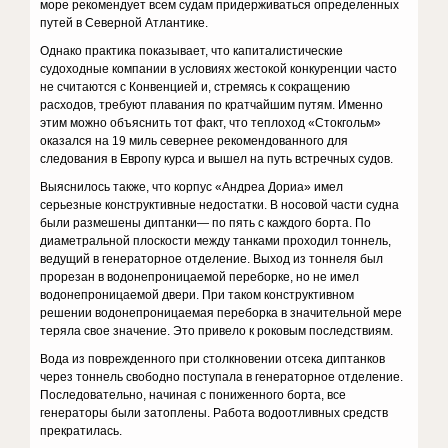
море рекомендует всем судам придерживаться определенных
путей в Северной Атлантике.
Однако практика показывает, что капиталистические
судоходные компании в условиях жестокой конкуренции часто
не считаются с Конвенцией и, стремясь к сокращению
расходов, требуют плавания по кратчайшим путям. Именно
этим можно объяснить тот факт, что теплоход «Стокгольм»
оказался на 19 миль севернее рекомендованного для
следования в Европу курса и вышел на путь встречных судов.
Выяснилось также, что корпус «Андреа Дориа» имел
серьезные конструктивные недостатки. В носовой части судна
были размешены диптанки— по пять с каждого борта. По
диаметральной плоскости между танками проходил тоннель,
ведущий в генераторное отделение. Выход из тоннеля был
прорезан в водонепроницаемой переборке, но не имел
водонепроницаемой двери. При таком конструктивном
решении водонепроницаемая переборка в значительной мере
теряла свое значение. Это привело к роковым последствиям.
Вода из поврежденного при столкновении отсека диптанков
через тоннель свободно поступала в генераторное отделение.
Последовательно, начиная с пониженного борта, все
генераторы были затоплены. Работа водоотливных средств
прекратилась.