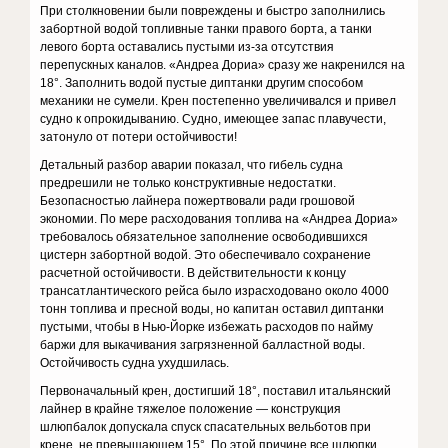
При столкновении были повреждены и быстро заполнились
забортной водой топливные танки правого борта, а танки
левого борта оставались пустыми из-за отсутствия
перепускных каналов. «Андреа Дориа» сразу же накренился на
18°. Заполнить водой пустые диптанки другим способом
механики не сумели. Крен постепенно увеличивался и привел
судно к опрокидыванию. Судно, имеющее запас плавучести,
затонуло от потери остойчивости!
Детальный разбор аварии показал, что гибель судна
предрешили не только конструктивные недостатки.
Безопасностью лайнера пожертвовали ради грошовой
экономии. По мере расходования топлива на «Андреа Дориа»
требовалось обязательное заполнение освободившихся
цистерн забортной водой. Это обеспечивало сохранение
расчетной остойчивости. В действительности к концу
трансатлантического рейса было израсходовано около 4000
тонн топлива и пресной воды, но капитан оставил диптанки
пустыми, чтобы в Нью-Йорке избежать расходов по найму
баржи для выкачивания загрязненной балластной воды.
Остойчивость судна ухудшилась.
Первоначальный крен, достигший 18°, поставил итальянский
лайнер в крайне тяжелое положение — конструкция
шлюпбалок допускала спуск спасательных вельботов при
крене, не превышающем 15°. По этой причине все шлюпки