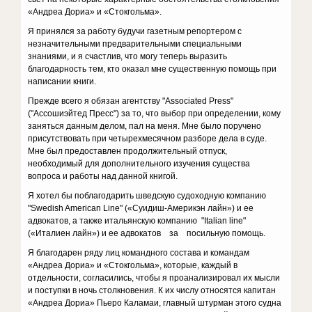
«Андреа Дориа» и «Стокгольма».
Я принялся за работу будучи газетным репортером с
незначительными предварительными специальными
знаниями, и я счастлив, что могу теперь выразить
благодарность тем, кто оказал мне существенную помощь при
написании книги.
Прежде всего я обязан агентству "Associated Press"
("Ассошиэйтед Пресс") за то, что выбор при определении, кому
заняться данным делом, пал на меня. Мне было поручено
присутствовать при четырехмесячном разборе дела в суде.
Мне был предоставлен продолжительный отпуск,
необходимый для дополнительного изучения существа
вопроса и работы над данной книгой.
Я хотел бы поблагодарить шведскую судоходную компанию
"Swedish American Line" («Суидиш-Америкэн лайн») и ее
адвокатов, а также итальянскую компанию "Italian line"
(«Италиен лайн») и ее адвокатов за посильную помощь.
Я благодарен ряду лиц командного состава и командам
«Андреа Дориа» и «Стокгольма», которые, каждый в
отдельности, согласились, чтобы я проанализировал их мысли
и поступки в ночь столкновения. К их числу относятся капитан
«Андреа Дориа» Пьеро Каламаи, главный штурман этого судна