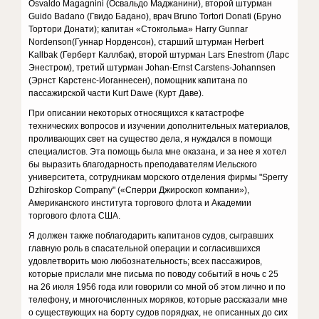
Osvaldo Magagnini (Освальдо Маджанини), второй штурман
Guido Badano (Гвидо Бадано), врач Bruno Tortori Donati (Бруно
Тортори Донати); капитан «Стокгольма» Harry Gunnar
Nordenson(Гуннар Норденсон), старший штурман Herbert
Kallbak (Герберт Каллбак), второй штурман Lars Enestrom (Ларс
Энестром), третий штурман Johan-Ernst Carstens-Johannsen
(Эрнст Карстенс-Иоганнесен), помощник капитана по
пассажирской части Kurt Dawe (Курт Даве).
При описании некоторых относящихся к катастрофе
технических вопросов и изучении дополнительных материалов,
проливающих свет на существо дела, я нуждался в помощи
специалистов. Эта помощь была мне оказана, и за нее я хотел
бы выразить благодарность преподавателям Иельского
университета, сотрудникам морского отделения фирмы "Sperry
Dzhiroskop Company" («Сперри Джироскоп компани»),
Американского института торгового флота и Академии
торгового флота США.
Я должен также поблагодарить капитанов судов, сыгравших
главную роль в спасательной операции и согласившихся
удовлетворить мою любознательность; всех пассажиров,
которые прислали мне письма по поводу событий в ночь с 25
на 26 июля 1956 года или говорили со мной об этом лично и по
телефону, и многочисленных моряков, которые рассказали мне
о существующих на борту судов порядках, не описанных до сих