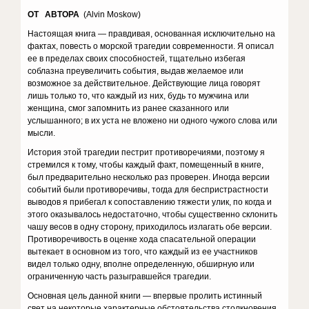
ОТ АВТОРА
(Alvin Moskow)
Настоящая книга — правдивая, основанная исключительно на
фактах, повесть о морской трагедии современности. Я описал
ее в пределах своих способностей, тщательно избегая
соблазна преувеличить события, выдав желаемое или
возможное за действительное. Действующие лица говорят
лишь только то, что каждый из них, будь то мужчина или
женщина, смог запомнить из ранее сказанного или
услышанного; в их уста не вложено ни одного чужого слова или
мысли.
История этой трагедии пестрит противоречиями, поэтому я
стремился к тому, чтобы каждый факт, помещенный в книге,
был предварительно несколько раз проверен. Иногда версии
событий были противоречивы, тогда для беспристрастности
выводов я прибегал к сопоставлению тяжести улик, по когда и
этого оказывалось недостаточно, чтобы существенно склонить
чашу весов в одну сторону, приходилось излагать обе версии.
Противоречивость в оценке хода спасательной операции
вытекает в основном из того, что каждый из ее участников
видел только одну, вполне определенную, обширную или
ограниченную часть разыгравшейся трагедии.
Основная цель данной книги — впервые пролить истинный
свет на некоторые характерные обстоятельства столкновения