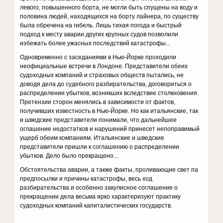
левого, повышенного борта, не могли быть спущены на воду и
половина людей, находящихся на борту лайнера, по существу
была обречена на гибель. Лишь тихая погода и быстрый
подход к месту аварии других крупных судов позволили
избежать более ужасных последствий катастрофы...
Одновременно с заседаниями в Нью-Йорке проходили
неофициальные встречи в Лондоне. Представители обеих
судоходных компаний и страховых обществ пытались, не
доводя дела до судебного разбирательства, договориться о
распределении убытков, возникших вследствие столкновения.
Претензии сторон менялись в зависимости от фактов,
получивших известность в Нью-Йорке. Но как итальянские, так
и шведские представители понимали, что дальнейшее
оглашение недостатков и нарушений принесет непоправимый
ущерб обеим компаниям. Итальянские и шведские
представители пришли к соглашению о распределении
убытков. Дело было прекращено...
Обстоятельства аварии, а также факты, проливающие свет па
предпосылки и причины катастрофы, весь ход
разбирательства и особенно закулисное соглашение о
прекращении дела весьма ярко характеризуют практику
судоходных компаний капиталистических государств.