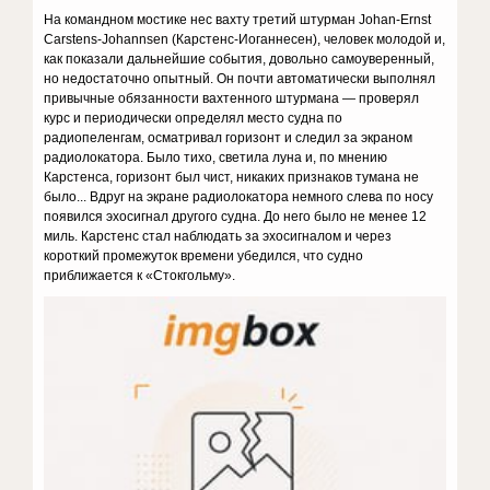
На командном мостике нес вахту третий штурман Johan-Ernst
Carstens-Johannsen (Карстенс-Иоганнесен), человек молодой и,
как показали дальнейшие события, довольно самоуверенный,
но недостаточно опытный. Он почти автоматически выполнял
привычные обязанности вахтенного штурмана — проверял
курс и периодически определял место судна по
радиопеленгам, осматривал горизонт и следил за экраном
радиолокатора. Было тихо, светила луна и, по мнению
Карстенса, горизонт был чист, никаких признаков тумана не
было... Вдруг на экране радиолокатора немного слева по носу
появился эхосигнал другого судна. До него было не менее 12
миль. Карстенс стал наблюдать за эхосигналом и через
короткий промежуток времени убедился, что судно
приближается к «Стокгольму».