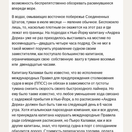
возможность беспрепятственно обозревать раскинувшееся
впереди море.
В водах, омывающих восточное побережье Соединенных
Штатов, туман в июле месяце — явление обычное. Беспокоило
лишь, то, насколько плотным он окажется на этот раз и где
лежат его границы. На подходах к Нью-Йорку капитану «Андреа
Дориа» уже не раз приходилось выстаивать на мостике по
восемнадцать—двадцать четыре часа подряд. Он не мог в
такой момент поручить управление судном своим
заместителям, как поступало большинство капитанов,
ограничивающих свою собственную вахту в тумане восемью
или двенадцатью часами.
Капитану Каламаи было известно, что во исполнение
международных Правил для предупреждения столкновения
судов в море (ППСС) он обязан в зависимости от густоты
тумана снизить скорость своего быстроходного лайнера. Но
ему было также известно, что любое уменьшение хода связано
с задержкой прибытия в Нью-Йорк, а по расписанию «Андреа
Дориа» должен был быть там на следующий день в 6 часов
утра. Хотя итальянская пароходная компания, как и все другие,
не принуждала капитана нарушать международные Правила
ради соблюдения расписания, но Пьеро Каламаи, как и все
другие капитаны, знал, что приход судна в порт с опозданием
обходится дорого. Стоимость перерасхода топлива, оплата