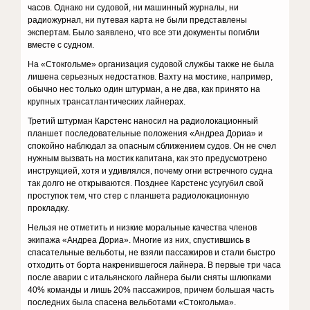
часов. Однако ни судовой, ни машинный журналы, ни
радиожурнал, ни путевая карта не были представлены
экспертам. Было заявлено, что все эти документы погибли
вместе с судном.
На «Стокгольме» организация судовой службы также не была
лишена серьезных недостатков. Вахту на мостике, например,
обычно нес только один штурман, а не два, как принято на
крупных трансатлантических лайнерах.
Третий штурман Карстенс наносил на радиолокационный
планшет последовательные положения «Андреа Дориа» и
спокойно наблюдал за опасным сближением судов. Он не счел
нужным вызвать на мостик капитана, как это предусмотрено
инструкцией, хотя и удивлялся, почему огни встречного судна
так долго не открываются. Позднее Карстенс усугубил свой
проступок тем, что стер с планшета радиолокационную
прокладку.
Нельзя не отметить и низкие моральные качества членов
экипажа «Андреа Дориа». Многие из них, спустившись в
спасательные вельботы, не взяли пассажиров и стали быстро
отходить от борта накренившегося лайнера. В первые три часа
после аварии с итальянского лайнера были сняты шлюпками
40% команды и лишь 20% пассажиров, причем большая часть
последних была спасена вельботами «Стокгольма».