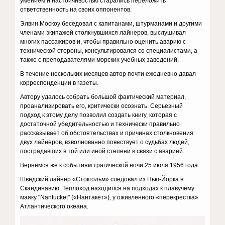
умением и настойчивостью старались переложить
ответственность на своих оппонентов.
Элвин Москоу беседовал с капитанами, штурманами и другими
членами экипажей столкнувшихся лайнеров, выслушивал
многих пассажиров и, чтобы правильно оценить аварию с
технической стороны, консультировался со специалистами, а
также с преподавателями морских учебных заведений.
В течение нескольких месяцев автор почти ежедневно давал
корреспонденции в газеты.
Автору удалось собрать большой фактический материал,
проанализировать его, критически осознать. Серьезный
подход к этому делу позволил создать книгу, которая с
достаточной убедительностью и технически правильно
рассказывает об обстоятельствах и причинах столкновения
двух лайнеров, взволнованно повествует о судьбах людей,
пострадавших в той или иной степени в связи с аварией.
Вернемся же к событиям трагической ночи 25 июля 1956 года.
Шведский лайнер «Стокгольм» следовал из Нью-Йорка в
Скандинавию. Теплоход находился на подходах к плавучему
маяку "Nantucket" («Нантакет»), у оживленного «перекрестка»
Атлантического океана.