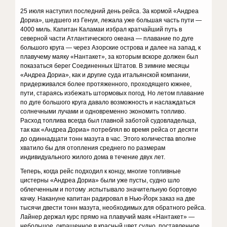
25 июля наступил последний день рейса. За кормой «Андреа
Дориа», шедшего из Генуи, лежала уже большая часть пути —
4000 миль. Капитан Каламаи избрал кратчайший путь в
северной части Атлантического океана — плавание по дуге
большого круга — через Азорские острова и далее на запад, к
плавучему маяку «Нантакет», за которым вскоре должен был
показаться берег Соединенных Штатов. В зимние месяцы
«Андреа Дориа», как и другие суда итальянской компании,
придерживался более протяженного, проходящего южнее,
пути, стараясь избежать штормовых погод. Но летом плавание
по дуге большого круга давало возможность и наслаждаться
солнечными лучами и одновременно экономить топливо.
Расход топлива всегда был главной заботой судовладельца,
так как «Андреа Дориа» потреблял во время рейса от десяти
до одиннадцати тонн мазута в час. Этого количества вполне
хватило бы для отопления среднего по размерам
индивидуального жилого дома в течение двух лет.
Теперь, когда рейс подходил к концу, многие топливные
цистерны «Андреа Дориа» были уже пусты, судно шло
облегченным и потому .испытывало значительную бортовую
качку. Накануне капитан радировал в Нью-Йорк заказ на две
тысячи двести тонн мазута, необходимых для обратного рейса.
Лайнер держал курс прямо на плавучий маяк «Нантакет» —
небольшое, окрашенное в красный цвет судно, поставленное