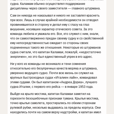
судна. Каламам обычно осуществлял поддержание
дисциплины через своего заместителя — главного штурмана.
Сам он никогда не наказывал и никого не заставлял краснеть
при всех. Лишь в случае крайней необходимости он отводил
провинившегося в сторону и делал ему с глазу на глаз
внушение, носившее характер отеческого совета. За это
команда любила и уважала его. Все, кто служил с ним, знали,
что он самоотверженно предан своему судну и со свойственной
ему непосредственностью ожидает со стороны своих
подчиненных такого же отношения. Некоторые из штурманов
судна считали, что капитан Каламаи, пожалуй, «недостаточно
энергичен», но это был единственный упрек в его адрес.
Ни у кого из команды не возникало и тени сомнения
относительно его безупречных качеств моряка и штурмана,
уверенно ведущего судно. Почти всю жизнь он служил на
крупных быстроходных судах «Италиен лайн», командовал
этими судами. Он был капитаном «Андреа Дориа», лучшего
судна Италии, с первого его рейса — в январе 1953 года.
Выйдя на крыло мостика, капитан Каламаи заметил на
горизонте безошибочные признаки тумана. Крылья мостика,
точно крылья самолета, простирались по обеим сторонам
рулевой рубки, несколько выдаваясь за пределы корпуса. Они
находились почти на самом верху надстройки, и капитан имел