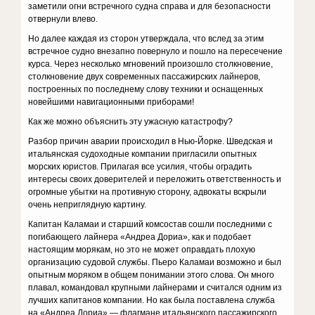
заметили огни встречного судна справа и для безопасности
отвернули влево.
Но далее каждая из сторон утверждала, что вслед за этим
встречное судно внезапно повернуло и пошло на пересечение
курса. Через несколько мгновений произошло столкновение,
столкновение двух современных пассажирских лайнеров,
построенных по последнему слову техники и оснащенных
новейшими навигационными приборами!
Как же можно объяснить эту ужасную катастрофу?
Разбор причин аварии происходил в Нью-Йорке. Шведская и
итальянская судоходные компании пригласили опытных
морских юристов. Прилагая все усилия, чтобы оградить
интересы своих доверителей и переложить ответственность и
огромные убытки на противную сторону, адвокаты вскрыли
очень неприглядную картину.
Капитан Каламаи и старший комсостав сошли последними с
погибающего лайнера «Андреа Дориа», как и подобает
настоящим морякам, но это не может оправдать плохую
организацию судовой службы. Пьеро Каламаи возможно и был
опытным моряком в общем понимании этого слова. Он много
плавал, командовал крупными лайнерами и считался одним из
лучших капитанов компании. Но как была поставлена служба
на «Андреа Дориа» — флагмане итальянского пассажирского