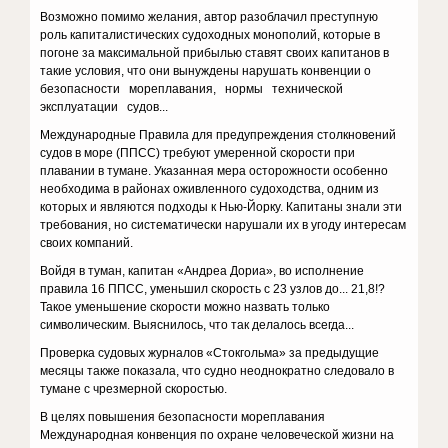
Возможно помимо желания, автор разоблачил преступную
роль капиталистических судоходных монополий, которые в
погоне за максимальной прибылью ставят своих капитанов в
такие условия, что они вынуждены нарушать конвенции о
безопасности мореплавания, нормы технической
эксплуатации судов...
Международные Правила для предупреждения столкновений
судов в море (ППСС) требуют умеренной скорости при
плавании в тумане. Указанная мера осторожности особенно
необходима в районах оживленного судоходства, одним из
которых и являются подходы к Нью-Йорку. Капитаны знали эти
требования, но систематически нарушали их в угоду интересам
своих компаний.
Войдя в туман, капитан «Андреа Дориа», во исполнение
правила 16 ППСС, уменьшил скорость с 23 узлов до... 21,8!?
Такое уменьшение скорости можно назвать только
символическим. Выяснилось, что так делалось всегда...
Проверка судовых журналов «Стокгольма» за предыдущие
месяцы также показала, что судно неоднократно следовало в
тумане с чрезмерной скоростью.
В целях повышения безопасности мореплавания
Международная конвенция по охране человеческой жизни на