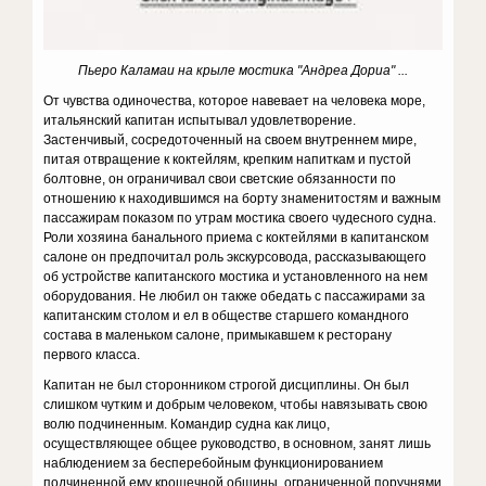
Пьеро Каламаи на крыле мостика "Андреа Дориа" ...
От чувства одиночества, которое навевает на человека море,
итальянский капитан испытывал удовлетворение.
Застенчивый, сосредоточенный на своем внутреннем мире,
питая отвращение к коктейлям, крепким напиткам и пустой
болтовне, он ограничивал свои светские обязанности по
отношению к находившимся на борту знаменитостям и важным
пассажирам показом по утрам мостика своего чудесного судна.
Роли хозяина банального приема с коктейлями в капитанском
салоне он предпочитал роль экскурсовода, рассказывающего
об устройстве капитанского мостика и установленного на нем
оборудования. Не любил он также обедать с пассажирами за
капитанским столом и ел в обществе старшего командного
состава в маленьком салоне, примыкавшем к ресторану
первого класса.
Капитан не был сторонником строгой дисциплины. Он был
слишком чутким и добрым человеком, чтобы навязывать свою
волю подчиненным. Командир судна как лицо,
осуществляющее общее руководство, в основном, занят лишь
наблюдением за бесперебойным функционированием
подчиненной ему крошечной общины, ограниченной поручнями