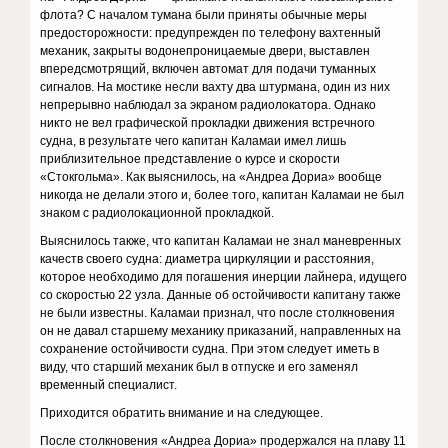
флота? С началом тумана были приняты обычные меры
предосторожности: предупрежден по телефону вахтенный
механик, закрыты водонепроницаемые двери, выставлен
впередсмотрящий, включен автомат для подачи туманных
сигналов. На мостике несли вахту два штурмана, один из них
непрерывно наблюдал за экраном радиолокатора. Однако
никто не вел графической прокладки движения встречного
судна, в результате чего капитан Каламаи имел лишь
приблизительное представление о курсе и скорости
«Стокгольма». Как выяснилось, на «Андреа Дориа» вообще
никогда не делали этого и, более того, капитан Каламаи не был
знаком с радиолокационной прокладкой.
Выяснилось также, что капитан Каламаи не знал маневренных
качеств своего судна: диаметра циркуляции и расстояния,
которое необходимо для погашения инерции лайнера, идущего
со скоростью 22 узла. Данные об остойчивости капитану также
не были известны. Каламаи признал, что после столкновения
он не давал старшему механику приказаний, направленных на
сохранение остойчивости судна. При этом следует иметь в
виду, что старший механик был в отпуске и его заменял
временный специалист.
Приходится обратить внимание и на следующее.
После столкновения «Андреа Дориа» продержался на плаву 11