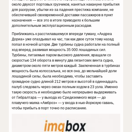
около двухсот портовых грузчиков, нанятых накануне прибытия
для разгрузки, убытки из-за падения престижа компании, не
обеспечившей своевременной доставки пассажиров в пункт
назначения — все это в итоге приводило к большим
дополнительным эксплуатационным расходам.
Приближаясь к расстилавшемуся впереди туману, «Андреа
Дориа» уже опаздывал на час, так как двое суток тому назад
попал в ночной шторм. Две турбины судна работали на полный
ход вперед, развивая мощность 35 000 лошадиных сил.
Турбины, питаемые паром высокого давления, вращали со
скоростью 134 оборота в минуту два гигантских винта судна,
диаметром около пяти метров каждый. Заключенная в турбинах
мощность была колоссальна, но вся она, до мельчайшей доли
лошадиной силы, была необходима, чтобы заставить
громадное судно длиной 212 метров и высотой в одиннадцать
палуб следовать через океан полным ходом в 23 узла. Именно
такую скорость и необходимо было непрерывно выдерживать
от Гибралтара — у выхода из Средиземного моря — до
плавучего маяка «Амброз» — у входа в нью-йоркскую гавань,
чтобы прибыть в порт точно по расписанию.