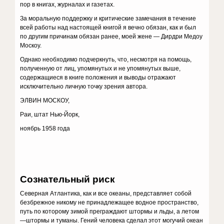
пор в книгах, журналах и газетах.
За моральную поддержку и критические замечания в течение
всей работы над настоящей книгой я вечно обязан, как и был
по другим причинам обязан ранее, моей жене — Дирдри Медоу
Москоу.
Однако необходимо подчеркнуть, что, несмотря на помощь,
полученную от лиц, упомянутых и не упомянутых выше,
содержащиеся в книге положения и выводы отражают
исключительно личную точку зрения автора.
ЭЛВИН МОСКОУ,
Раи, штат Нью-Йорк,
ноябрь 1958 года
Сознательный риск
Северная Атлантика, как и все океаны, представляет собой
безбрежное никому не принадлежащее водное пространство,
путь по которому зимой преграждают штормы и льды, а летом
—штормы и туманы. Гений человека сделал этот могучий океан