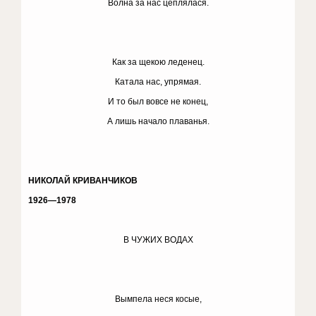
Волна за нас цеплялася.
Как за щекою леденец.
Катала нас, упрямая.
И то был вовсе не конец,
А лишь начало плаванья.
НИКОЛАЙ КРИВАНЧИКОВ
1926—1978
В ЧУЖИХ ВОДАХ
Вымпела неся косые,