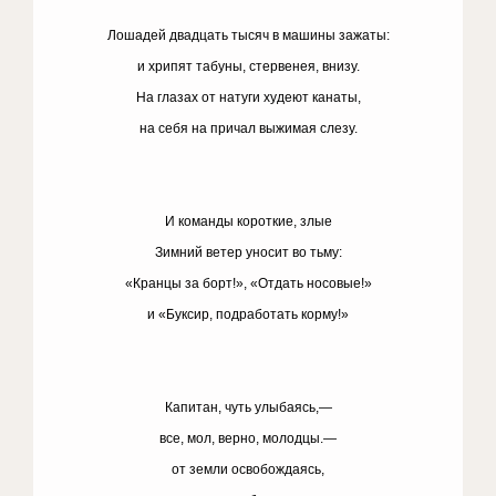
Лошадей двадцать тысяч в машины зажаты:
и хрипят табуны, стервенея, внизу.
На глазах от натуги худеют канаты,
на себя на причал выжимая слезу.
И команды короткие, злые
Зимний ветер уносит во тьму:
«Кранцы за борт!», «Отдать носовые!»
и «Буксир, подработать корму!»
Капитан, чуть улыбаясь,—
все, мол, верно, молодцы.—
от земли освобождаясь,