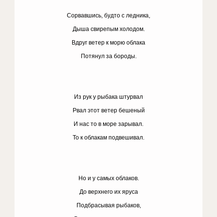
Сорвавшись, будто с ледника,
Дыша свирепым холодом.
Вдруг ветер к морю облака
Потянул за бороды.
Из рук у рыбака штурвал
Рвал этот ветер бешеный
И нас то в море зарывал.
То к облакам подвешивал.
Но и у самых облаков.
До верхнего их яруса
Подбрасывая рыбаков,