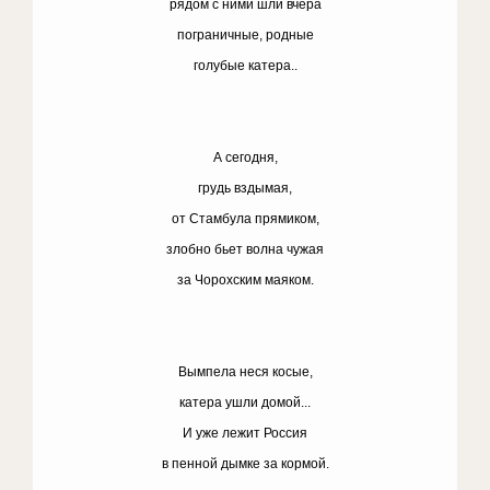
рядом с ними шли вчера
пограничные, родные
голубые катера..
А сегодня,
грудь вздымая,
от Стамбула прямиком,
злобно бьет волна чужая
за Чорохским маяком.
Вымпела неся косые,
катера ушли домой...
И уже лежит Россия
в пенной дымке за кормой.