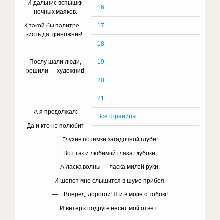
И дальние вспышки
16
ночных маяков.
К такой бы палитре
17
кисть да треножник!..
18
Послу шали люди,
19
решили — художник!
20
21
А я продолжал:
Все страницы
Да и кто не полюбит
Глухие потемки загадочной глуби!
Вот так и любимой глаза глубоки,
А ласка волны — ласка милой руки.
И шепот мне слышится в шуме прибоя:
— Вперед, дорогой! Я и в море с тобою!
И ветер к подруге несет мой ответ...