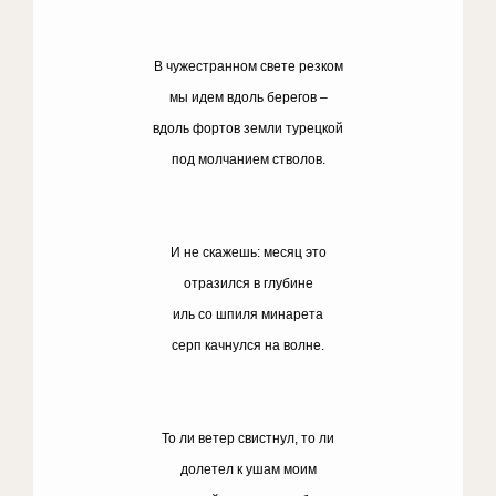
В чужестранном свете резком
мы идем вдоль берегов –
вдоль фортов земли турецкой
под молчанием стволов.
И не скажешь: месяц это
отразился в глубине
иль со шпиля минарета
серп качнулся на волне.
То ли ветер свистнул, то ли
долетел к ушам моим