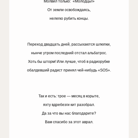
Молвил только: «Молодцы!»
От земли освобождаясь,
нелегко рубить концы.
Переход двадцать дней, рассыхаются шлюпки,
нынче утром последний отстал альбатрос.
Хоть бы шторм! Или лучше, чтоб в радиорубке
обалдевший радист принял чей-нибудь «SOS».
Так и есть: трое — месяц в корыте,
яхту вдребезги кит разобрал.
Да за что вы нас благодарите?
Вам спасибо за этот аврал.