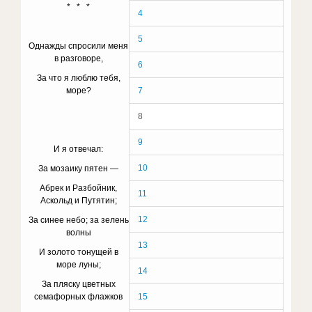
* * *
4
5
Однажды спросили меня
в разговоре,
6
За что я люблю тебя,
море?
7
8
9
И я отвечал:
10
За мозаику пятен —
Абрек и Разбойник,
11
Аскольд и Путятин;
12
За синее небо; за зелень
волны
13
И золото тонущей в
море луны;
14
За пляску цветных
семафорных флажков
15