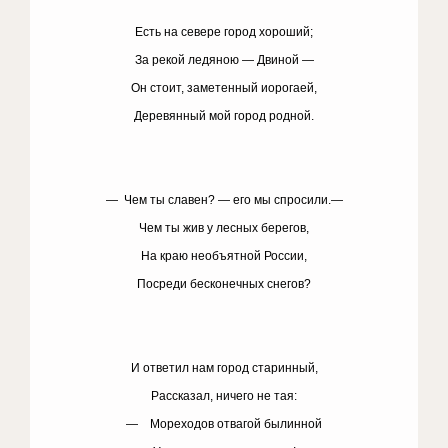
Есть на севере город хороший;
За рекой ледяною — Двиной —
Он стоит, заметенный иорогаей,
Деревянный мой город родной.
— Чем ты славен? — его мы спросили.—
Чем ты жив у лесных берегов,
На краю необъятной России,
Посреди бесконечных снегов?
И ответил нам город старинный,
Рассказал, ничего не тая:
— Мореходов отвагой былинной