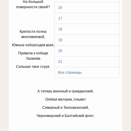
На большой
поверхности своей?
16
17
18
Крепости полна
многовековой,
19
Южные избороздив края,
20
Привела к победе
Ушакова
21
Сильная твоя струя.
Все страницы
А теперь военный и гражданский,
Огибая материк, плывет
Северный и Тихоокеанский,
Черноморский и Балтийский флот.