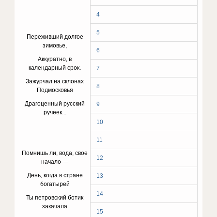
4
5
Переживший долгое
зимовье,
6
Аккуратно, в
календарный срок.
7
Зажурчал на склонах
8
Подмосковья
Драгоценный русский
9
ручеек...
10
11
Помнишь ли, вода, свое
12
начало —
День, когда в стране
13
богатырей
14
Ты петровский ботик
закачала
15