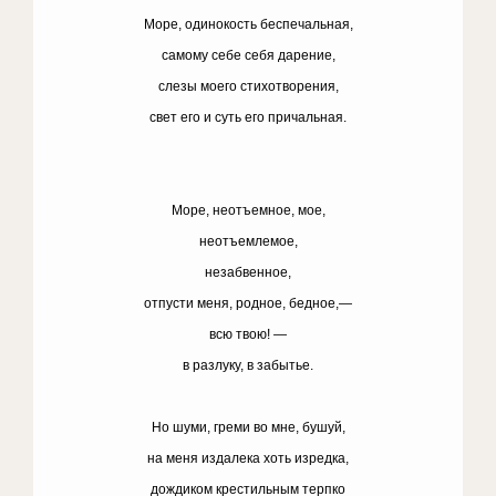
Море, одинокость беспечальная,
самому себе себя дарение,
слезы моего стихотворения,
свет его и суть его причальная.
Море, неотъемное, мое,
неотъемлемое,
незабвенное,
отпусти меня, родное, бедное,—
всю твою! —
в разлуку, в забытье.
Но шуми, греми во мне, бушуй,
на меня издалека хоть изредка,
дождиком крестильным терпко