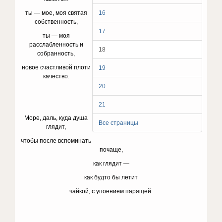
ты — мое, моя святая
16
собственность,
17
ты — моя
расслабленность и
18
собранность,
новое счастливой плоти
19
качество.
20
21
Море, даль, куда душа
Все страницы
глядит,
чтобы после вспоминать
почаще,
как глядит —
как будто бы летит
чайкой, с упоением парящей.