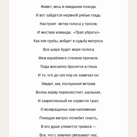
Живет, весь в ожидании похода.
И вот зайдется нервной рябью гладь.
Настроит ветер голоса у тросов,
И жесткая команда: «Трап убрать!»
Как зов трубы, войдет в судьбу матроса.
Все шире будет моря полоса
Меж кораблем и стенкою причала.
Тогда внезапно бросится в глаза
И то, что до сих пор не замечал он:
Увидит, как, послушная ветрам.
Волна корму перехлестнет, шальная,
И закрепленный не сорвется трал,
О возвращенье нам напоминая.
Поющую матрос полюбит снасть,
В его душе уляжется тревога —
Все, что с землею связывает нас,