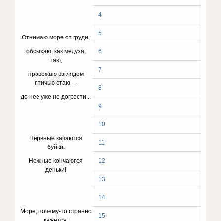
4
5
Отнимаю море от груди,
обсыхаю, как медуза,
6
таю,
7
провожаю взглядом
птичью стаю —
8
до нее уже не догрести...
9
10
Нервные качаются
11
буйки.
Нежные кончаются
12
деньки!
13
14
Море, почему-то странно
15
кажется: