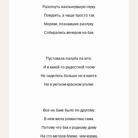
Разогнуть нахлынувшую скуку.
Покурить, а чаще просто так
Моряки, познавшие разлуку.
Собирались вечером на бак.
Пустовала палуба па юте.
И в какой-то радостной тоске
Не сиделось больше ни в каюте.
Ни в уютном красном уголке.
Все на баке было по-другому;
В нем жила романтика сама.
Потому что бак к родному дому
На сто метров ближе, чем корма.