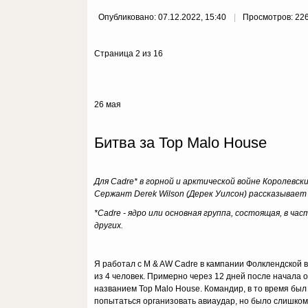
Опубликовано: 07.12.2022, 15:40
Просмотров: 22
Страница 2 из 16
26 мая
Битва за Top Malo House
Для Cadre* в горной и арктической войне Королевск
Сержант Derek Wilson (Дерек Уилсон) рассказывает
*Cadre - ядро или основная группа, состоящая, в ча
других.
Я работал с M & AW Cadre в кампании Фолклендской 
из 4 человек. Примерно через 12 дней после начала 
названием Top Malo House. Командир, в то время был 
попытаться организовать авиаудар, но было слишком 