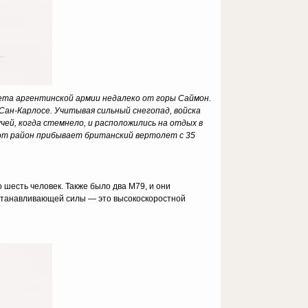
ета аргентинской армии недалеко от горы Саймон.
Сан-Карлосе. Учитывая сильный снегопад, войска
чей, когда стемнело, и расположились на отдых в
тот район прибывает британский вертолет с 35
о шесть человек. Также было два M79, и они
о останавливающей силы — это высокоскоростной