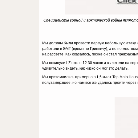
Специалисты горной и арктической войны являются
Мы должны были провести первую небольшую атаку на з
работали в GMT (время по Гринвичу), а не по местно
на рассвете. Как оказалось, позже он стал прекрасн
Мы покинули LZ около 12.30 часов и вылетели на вер
удивительно видеть, как низко он мог это делать.
Мы приземлились примерно в 1,5 км от Top Malo Hous
полузамерзшее, но нам все же удалось пройти через 