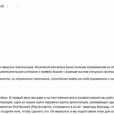
635
их морских пехотинцев, Фолклендская война была полным оправданием их об
 увлекательную историю о прямой борьбе с равным числом спецназа проти
стности, из обученного персонала, способного взять на себя управление и 
войны. В первый день высадки и на протяжении всего развертывания мы рабо
операции, одна из наших групп окружила группу аргентинцев, занимающих зд
капитан Rod Boswell (Род Босвелл), отправился в штаб - квартиру Бригады, ч
поздняя ночь, чтобы сделать это. Он вернулся, и мы подготовили план для о