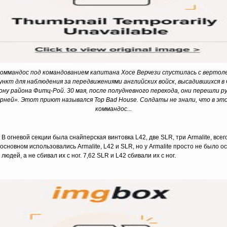
коммандос под командованием капитана Хосе Верчези спустилась с вертол
кт для наблюдения за передвижениями английских войск, высадившихся в 
ону района Фитц-Рой. 30 мая, после полудневного перехода, они перешли ру
рней». Этот приют назывался Top Bad House. Солдаты не знали, что в э
коммандос...
В огневой секции была снайперская винтовка L42, две SLR, три Armalite, всег
 основном использовались Armalite, L42 и SLR, но у Armalite просто не был
юдей, а не сбивал их с ног. 7,62 SLR и L42 сбивали их с ног.