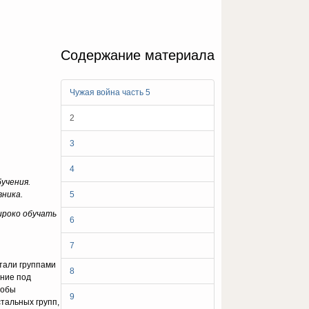
Содержание материала
Чужая война часть 5
2
3
4
учения.
вника.
5
широко обучать
6
7
тали группами
8
ание под
тобы
9
стальных групп,