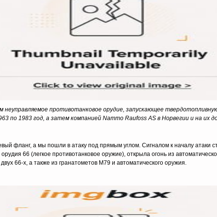
-мм неуправляемое противотанковое орудие, запускающее твердотопливну
1963 по 1983 год, а затем компанией Nammo Raufoss AS в Норвегии и на их 
ый фланг, а мы пошли в атаку под прямым углом. Сигналом к ​​началу атаки 
орудия 66 (легкое противотанковое оружие), открыла огонь из автоматическо
двух 66-х, а также из гранатометов М79 и автоматического оружия.