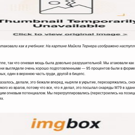
таковали как в учебнике:
На картине Майкла Тернера изображено наступл
ппе, так что огневая мощь была довольно разрушительной. Мы атаковали как в
они выглядели очень хорошо подготовленными — 95 процентов были в форме, вс
ных, один в верхнюю часть груди, другой в бицепс.
, казалось, делали, это бежали вперед, ныряли в укрытие, перезаряжались, с
икого из врагов, потому что все, что я делал, это посылал снаряды M79 в зда
им огневым потенциалом. Мы перегруппировались (перестроились на позици
ях.