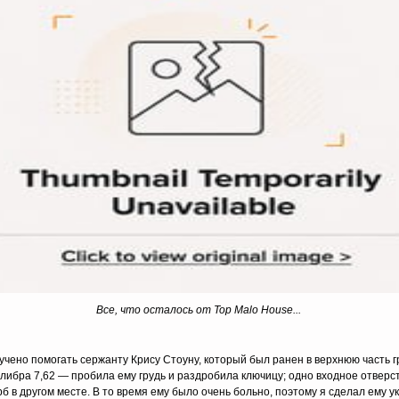
Все, что осталось от
Top
Malo
House...
учено помогать сержанту Крису Стоуну, который был ранен в верхнюю часть г
алибра 7,62 — пробила ему грудь и раздробила ключицу; одно входное отверс
рб в другом месте. В то время ему было очень больно, поэтому я сделал ему 