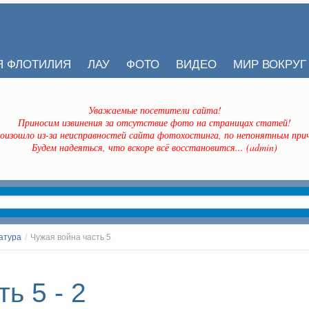
Я ФЛОТИЛИЯ
ЛАУ
ФОТО
ВИДЕО
МИР ВОКРУГ
Уважаемые посетители сайта!
Приносим извинения за отсутствие фото на страницах статей!
оизошло из-за неисправностей сайта фотохостинга, по непонятным прич
Будем надеяться, что вскоре всё восстановится... (admin)
атура
/
Чужая война часть 5
ь 5 - 2