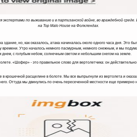
 экспертами по выживанию и в партизанской войне, во враждебной среде.
на Top Malo House на Фолклендах.
дание, но, как оказалось, атака начиналась около одного часа дня. Это было 
му времени. Утро началось немного пасмурным, немного снежным, и мы подума
ым днем, с голубым небом, солнечным светом и небольшим снегом на земле.
толете. «Шофер» - это правильное слово для вертолетчика: он действительн
e в крошечной расщелине в болоте. Мы все выпрыгнули из вертолета и оказал
него. Оттуда мы двинулись по очень пересеченной местности еще примерно н