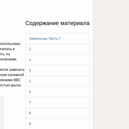
Содержание материала
Авианосцы Часть 7
 использовал
ючалась в
2
ть, на
тическими
3
могли заменить
4
ения наземной
левскими ВВС
5
ностью крыла.
6
7
8
8