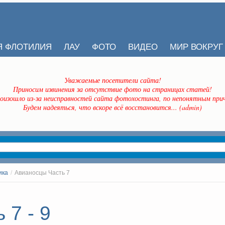
Я ФЛОТИЛИЯ
ЛАУ
ФОТО
ВИДЕО
МИР ВОКРУГ
Уважаемые посетители сайта!
Приносим извинения за отсутствие фото на страницах статей!
оизошло из-за неисправностей сайта фотохостинга, по непонятным прич
Будем надеяться, что вскоре всё восстановится... (admin)
ика
/
Авианосцы Часть 7
 7 - 9