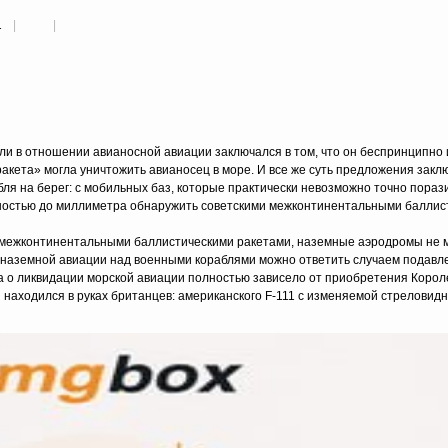
1
и в отношении авианосной авиации заключался в том, что он беспринципно
акета» могла уничтожить авианосец в море. И все же суть предложения закл
ля на берег: с мобильных баз, которые практически невозможно точно порази
ностью до миллиметра обнаружить советскими межконтинентальными баллис
 межконтинентальными баллистическими ракетами, наземные аэродромы не 
 наземной авиации над военными кораблями можно ответить случаем подавл
а о ликвидации морской авиации полностью зависело от приобретения Коро
 находился в руках британцев: американского F-111 с изменяемой стреловид