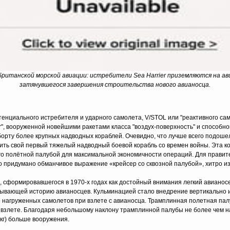
итанской морской авиации: истребители Sea Harrier приземляются на авиа
затянувшегося завершения строительства нового авианосца.
енциального истребителя и ударного самолета, V/STOL или "реактивного само
", вооруженной новейшими ракетами класса "воздух-поверхность" и способной
борту более крупных надводных кораблей. Очевидно, что лучше всего подошел
ить свой первый тяжелый надводный боевой корабль со времен войны. Эта ко
его полётной палубой для максимальной экономичности операций. Для прави
ло придумано обманчивое выражение «крейсер со сквозной палубой», хитро
, сформировавшегося в 1970-х годах как достойный внимания легкий авианосе
ывающей историю авианосцев. Кульминацией стало внедрение вертикально 
нагруженных самолетов при взлете с авианосца. Трамплинная полетная палу
м взлете. Благодаря небольшому наклону трамплинной палубы не более чем на 
 кг) больше вооружения.