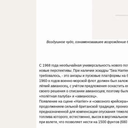
Воздушное чудо, ознаменовавшее возрождение бр
С 1968 года необычайная универсальность нового пот
новые перспективы. При наличии эскадры "Sea Harrier
требовалось, - это ангары и пусковые платформы на 
1960-х годов военно-морской флот должен был залож
лёгкий авианосец, с учётом предложения оснастить 
своего решения о списании авианосцев; поэтому бы
«полётная палуба» и «авианосец».
Появление на сцене «Harrier» и «сквозного крейсера»
продолжением сильной британской традиции, прониз
предназначенной для компенсации опускания тяжело 
топлива которого, естественно, высок в вертикально
при взлете, что позволяет нести на 1500 фунтов (680