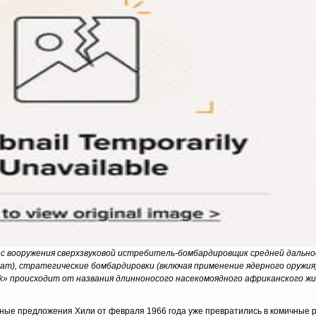
й с вооружения сверхзвуковой истребитель-бомбардировщик средней дально
ат), стратегические бомбардировки (включая применение ядерного оружия)
k» происходит от названия длинноносого насекомоядного африканского ж
онные предложения Хили от февраля 1966 года уже превратились в комичные 