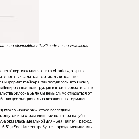
носец «Invincible» в 1980 году, после ужасающе
лета" вертикального взлета «Harrier», открыла
 взлетать и садиться вертикально, все, что
 бы формат крейсера; так получилось, что к концу
мбинированная конструкция в итоге превратилась в
тельства Уилсона было бы немыслимо отказаться от
 избегающее эмоционально окрашенных терминов
ц класса «Invincible», стало последним
изогнутой или «трамплинной» полетной палубы,
ба оказалась идеальной для «Sea Harrier», расход
6-5°, «Sea Harrier» требуется гораздо меньше тяги