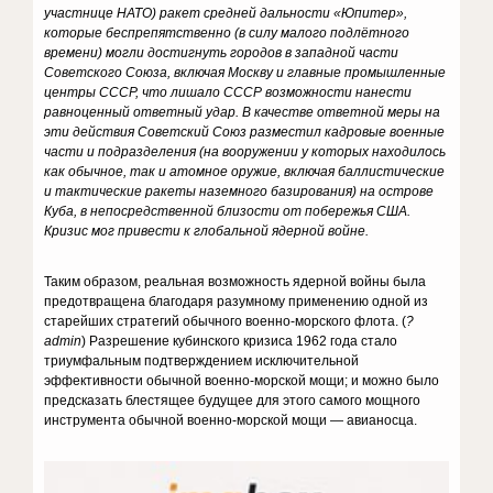
участнице НАТО) ракет средней дальности «Юпитер»,
которые беспрепятственно (в силу малого подлётного
времени) могли достигнуть городов в западной части
Советского Союза, включая Москву и главные промышленные
центры СССР, что лишало СССР возможности нанести
равноценный ответный удар. В качестве ответной меры на
эти действия Советский Союз разместил кадровые военные
части и подразделения (на вооружении у которых находилось
как обычное, так и атомное оружие, включая баллистические
и тактические ракеты наземного базирования) на острове
Куба, в непосредственной близости от побережья США.
Кризис мог привести к глобальной ядерной войне.
Таким образом, реальная возможность ядерной войны была
предотвращена благодаря разумному применению одной из
старейших стратегий обычного военно-морского флота. (
?
аdmin
) Разрешение кубинского кризиса 1962 года стало
триумфальным подтверждением исключительной
эффективности обычной военно-морской мощи; и можно было
предсказать блестящее будущее для этого самого мощного
инструмента обычной военно-морской мощи — авианосца.