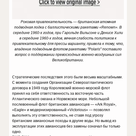
Роковая привлекательность — британская атомная
подводная лодка с баллистическими ракетами «Renown». В
середине 1960-х годов, при Гарольде Вильсоне и Денисе Хили
в середине 1960-х годов, вечная слабость политиков к
привлекательному для прессы варианту, привела к тому, что,
владение подводным флотом ракетами "Polaris" поставило
вопрос о поддержании превосходных военно-воздушных сил
Великобритании.
Стратегические последствия этого были весьма масштабными.
С момента создания Организации Североатлантического
договора в 1949 году Королевский военно-морской флот
принял на себя ответственность за восточную часть
Атлантического океана и Норвежское море. Небольшой
послевоенный флот британских авианосцев — «Ark Royal»,
«Eagle» и модернизированный «Victorious» — позволял
выполнять эту ответственность, не ставя под угрозу
британские авианосные походы в другие воды. Но вывод из
эксплуатации этих авианосцев без замены означал бы только
одно.