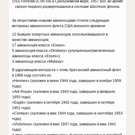
USS Forrestal (CVA-59) в Средиземном море, 1957 год, во время
своего первого развертывания в составе Шестого флота.
За гигантскими новыми авианосцами стояли следующие
ветераны авианосного флота США военного времени:
12 бывших эскортных авианосцев, использовавшихся в
качестве авианосцев;
17 авианосцев класса «Essex»;
5 авианосцев класса «Oriskany» (улучшенные/увеличенные
авианосцы класса «Essex»);
3 авианосца класса «Midway».
В удручающем контрасте с этим, британский авианосный флот
в 1966 году состоял из:
«Hermes» (заложен в июне 1944 года, завершен в ноябре 1959
года);
«Ark Royal» (заложен в мае 1943 года, завершен в феврале
1955 года);
«Eagle» (заложен в октябре 1942 года, завершен в октябре
1951 года);
«Centaur» (заложен в мае 1944 года, завершен в сентябре 1953
года);
«Victorious» (заложен в мае 1937 года, завершен в мае 1941
года);