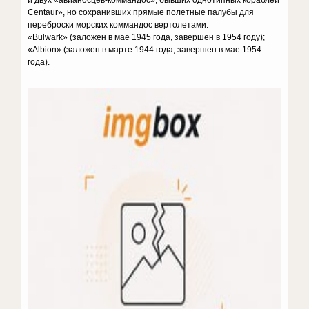
и двух «авианосцев-коммандос», бывших однотипных кораблей
Centaur», но сохранивших прямые полетные палубы для
переброски морских коммандос вертолетами:
«Bulwark» (заложен в мае 1945 года, завершен в 1954 году);
«Albion» (заложен в марте 1944 года, завершен в мае 1954
года).