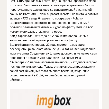
ВМС США пришлось бы взять под контроль Норвежское море,
что стало бы крайне нежелательным расширением и без того
перегруженного флота, еще до изнурительной и затяжной
войны во Вьетнаме. Таким образом, в обмен на чисто условный
вклад в НАТО в виде 64 ракет по программе «Polaris»,
Великобритания сознательно предпочла нанести самый
большой реальный тактический удар по флоту НАТО за всю
историю его развертывания на море.
Когда в феврале 1966 года в "Белой книге обороны" был
зачитан смертный приговор авианосному флоту
Великобритании, прошло 22 года с момента закладки
последнего британского авианосца. За тот же период военно-
морские силы Соединенных Штатов достроили не менее семи
проектов "Forrestal" и уже работали над восьмым, а
"Энтерпрайз", первый атомный авианосец, находился в строю
последние четыре года. Только эти авианосцы представляли
собой самый мощный флот мирного времени, когда-либо
существовавший в США, но они были лишь верхушкой
айсберга.