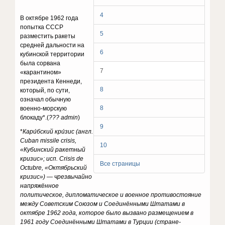
4
В октябре 1962 года
попытка СССР
5
разместить ракеты
средней дальности на
6
кубинской территории
была сорвана
7
«карантином»
президента Кеннеди,
8
который, по сути,
означал обычную
8
военно-морскую
блокаду*.(
??? admin
)
9
*
Кари́бский кри́зис (англ.
Cuban missile crisis,
10
«Кубинский ракетный
кризис»; исп. Crisis de
Все страницы
Octubre, «Октябрьский
кризис») — чрезвычайно
напряжённое
политическое, дипломатическое и военное противостояние
между Советским Союзом и Соединёнными Штатами в
октябре 1962 года, которое было вызвано размещением в
1961 году Соединёнными Штатами в Турции (стране-