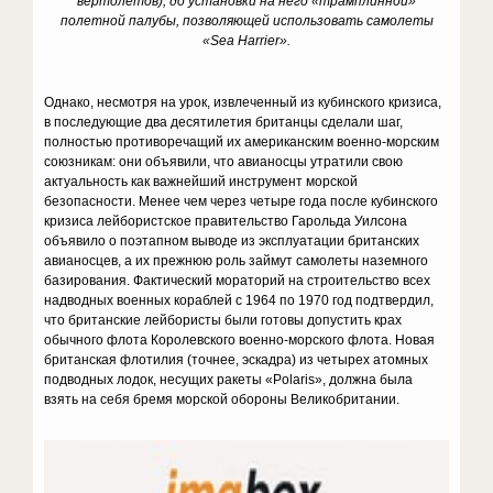
вертолетов), до установки на него «трамплинной»
полетной палубы, позволяющей использовать самолеты
«Sea Harrier».
Однако, несмотря на урок, извлеченный из кубинского кризиса,
в последующие два десятилетия британцы сделали шаг,
полностью противоречащий их американским военно-морским
союзникам: они объявили, что авианосцы утратили свою
актуальность как важнейший инструмент морской
безопасности. Менее чем через четыре года после кубинского
кризиса лейбористское правительство Гарольда Уилсона
объявило о поэтапном выводе из эксплуатации британских
авианосцев, а их прежнюю роль займут самолеты наземного
базирования. Фактический мораторий на строительство всех
надводных военных кораблей с 1964 по 1970 год подтвердил,
что британские лейбористы были готовы допустить крах
обычного флота Королевского военно-морского флота. Новая
британская флотилия (точнее, эскадра) из четырех атомных
подводных лодок, несущих ракеты «Polaris», должна была
взять на себя бремя морской обороны Великобритании.