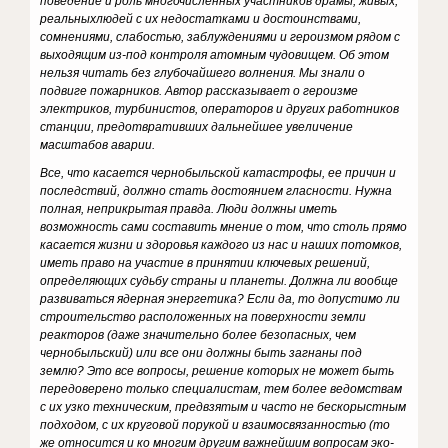
поведение и роль многочисленных участников драмы, живых,
реальных
людей с их недостатками и достоинствами,
сомнениями, слабостью, заблуждения­ми и героизмом рядом с
выходящим из-под контроля атомным чудовищем. Об этом
нельзя читать без глубочайшего волнения. Мы знали о
подвиге пожарников. Автор рассказывает о героизме
электриков, турбинистов, операторов и других работни­ков
станции, предотвративших дальнейшее увеличение
масштабов аварии.
Все, что касается чернобыльской катастрофы, ее причин и
последствий, должно стать достоянием гласности. Нужна
полная, неприкрытая правда. Люди должны иметь
возможность сами составить мнение о том, что столь прямо
касается жизни и здоровья каждого из нас и наших потомков,
иметь право на участие в принятии ключевых ре­шений,
определяющих судьбу страны и планеты. Должна ли вообще
развиваться ядерная энергетика? Если да, то допустимо ли
строительство расположенных на поверхно­сти земли
реакторов (даже значительно более безопасных, чем
чернобыльский) или все они должны быть загнаны под
землю? Это все вопросы, решение которых не мо­жет быть
передоверено только специалистам, тем более ведомствам
с их узко техниче­ским, предвзятым и часто не бескорыстным
подходом, с их круговой порукой и взаимосвязанностью (то
же относится и ко многим другим важнейшим вопросам эко­