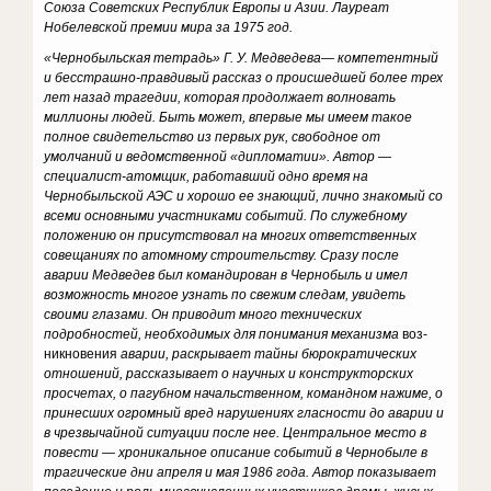
Союза Советских Республик Европы и Азии. Лауреат
Нобелевской премии мира за 1975 год.
«Чернобыльская тетрадь» Г. У. Медведева
—
компетентный
и бесстрашно-правди­вый рассказ о происшедшей более трех
лет назад трагедии, которая продолжает вол­новать
миллионы людей. Быть может, впервые мы имеем такое
полное свидетельство из первых рук, свободное от
умолчаний и ведомственной «дипломатии». Автор
—
специалист-атомщик, работавший одно время на
Чернобыльской АЭС и хорошо ее знающий, лично знакомый со
всеми основными участниками событий. По служебному
положению он присутствовал на многих ответственных
совещаниях по атомному строительству. Сразу после
аварии Медведев был командирован в Чернобыль и имел
возможность многое узнать по свежим следам, увидеть
своими глазами. Он приводит много технических
подробностей, необходимых для понимания механизма
воз­
никновения
аварии, раскрывает тайны бюрократических
отношений, рассказывает о научных и конструкторских
просчетах, о пагубном начальственном, командном нажиме, о
принесших огромный вред нарушениях гласности до аварии и
в чрезвы­чайной ситуации после нее. Центральное место в
повести
—
хроникальное опи­сание событий в Чернобыле в
трагические дни апреля и мая 1986 года. Автор по­казывает