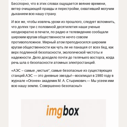
Бесспорно, что в этих словах ощущается веяние времени,
ветер очищающей правды и перестройки, охвативший могучим
дыханием всю нашу страну.
И все же, чтобы извлечь уроки из прошлого, следует вспомнить,
что долгих три с половиной десятилетия наши ученые
неоднократно в печати, по радио и телевидению сообщали
широким кругам общественности нечто совсем
противоположное. Мирный атом преподносился широким
кругам общественности как чуть ли не панацея от всех бед, как
верх подлинной безопасности, экологической чистоты и
надежности. Дело доходило почти до телячьего восторга, когда
речь шла о безопасности атомных электростанций.
«АЭС – самые „чистые“, самые безопасные из существующих
станций.АЭС — это дневные звезды!—восклицал в 1980 году в
журнале «Огонек» академик М. А. Стырикович.— Мы усеем ими
всю нашу землю. Совершенно безопасны!»