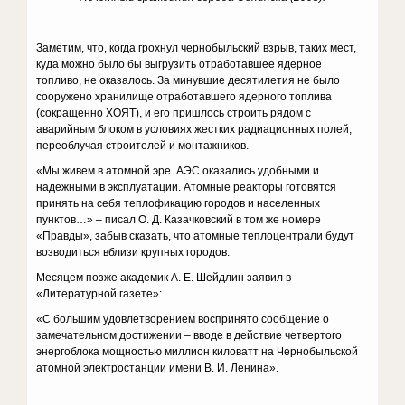
Заметим, что, когда грохнул чернобыльский взрыв, таких мест,
куда можно было бы выгрузить отработавшее ядерное
топливо, не оказалось. За минувшие десятилетия не было
сооружено хранилище отработавшего ядерного топлива
(сокращенно ХОЯТ), и его пришлось строить рядом с
аварийным блоком в условиях жестких радиационных полей,
переоблучая строителей и монтажников.
«Мы живем в атомной эре. АЭС оказались удобными и
надежными в эксплуатации. Атомные реакторы готовятся
принять на себя теплофикацию городов и населенных
пунктов…» – писал О. Д. Казачковский в том же номере
«Правды», забыв сказать, что атомные теплоцентрали будут
возводиться вблизи крупных городов.
Месяцем позже академик А. Е. Шейдлин заявил в
«Литературной газете»:
«С большим удовлетворением воспринято сообщение о
замечательном достижении – вводе в действие четвертого
энергоблока мощностью миллион киловатт на Чернобыльской
атомной электростанции имени В. И. Ленина».