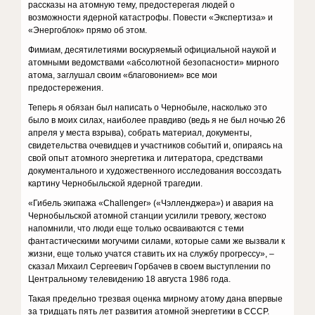
рассказы на атомную тему, предостерегая людей о
возможности ядерной катастрофы. Повести «Экспертиза» и
«Энергоблок» прямо об этом.
Фимиам, десятилетиями воскуряемый официальной наукой и
атомными ведомствами «абсолютной безопасности» мирного
атома, заглушал своим «благовонием» все мои
предостережения.
Теперь я обязан был написать о Чернобыле, насколько это
было в моих силах, наиболее правдиво (ведь я не был ночью 26
апреля у места взрыва), собрать материал, документы,
свидетельства очевидцев и участников событий и, опираясь на
свой опыт атомного энергетика и литератора, средствами
документального и художественного исследования воссоздать
картину Чернобыльской ядерной трагедии.
«Гибель экипажа «Challenger» («Чэлленджера») и авария на
Чернобыльской атомной станции усилили тревогу, жестоко
напомнили, что люди еще только осваиваются с теми
фантастическими могучими силами, которые сами же вызвали к
жизни, еще только учатся ставить их на службу прогрессу», –
сказал Михаил Сергеевич Горбачев в своем выступлении по
Центральному телевидению 18 августа 1986 года.
Такая предельно трезвая оценка мирному атому дана впервые
за тридцать пять лет развития атомной энергетики в СССР.