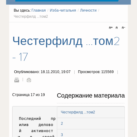
Вы здесь:
Главная
/
Изба-читальня
/
Личности
/
Честерфилд ...том2
Честерфилд ...том2
- 17
Опубликовано: 18.11.2010, 19:07
Просмотров: 115569
Содержание материала
Страница 17 из 19
Честерфилд ...том2
 Последний    пр
2
илив    делово
й    активност
3
и    в    своей
