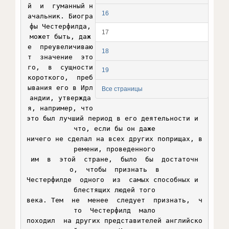
й  и  гуманный н
16
ачальник. Биогра
фы Честерфилда,

17
может быть, даж
е  преувеличиваю
18
т  значение  это
го,  в  сущности

19
короткого,  преб
ывания его в Ирл
Все страницы
андии, утвержда
я, например, что

это был лучший период в его деятельности и 
что, если бы он даже

ничего не сделал на всех других поприщах, в
ремени, проведенного

им  в  этой  стране,  было  бы  достаточн
о,  чтобы  признать  в

Честерфилде  одного  из  самых способных и 
блестящих людей того

века. Тем  не  менее  следует  признать,  ч
то  Честерфилд  мало

походил  на других представителей английско