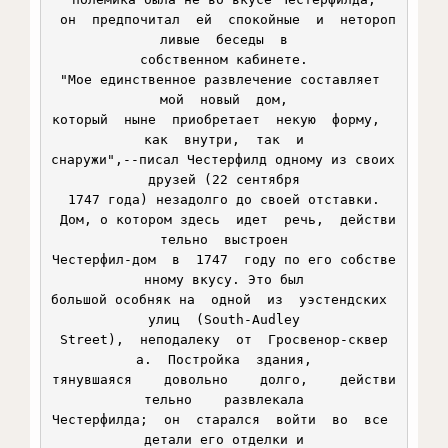
 он  предпочитал  ей  спокойные  и  нетороп
ливые  беседы  в

собственном кабинете.

 "Мое единственное развлечение составляет  
мой  новый  дом,

который  ныне  приобретает  некую  форму,  
как  внутри,  так  и

снаружи",--писал Честерфилд одному из своих 
друзей (22 сентября

1747 года) незадолго до своей отставки.

 Дом, о котором здесь  идет  речь,  действи
тельно  выстроен

Честерфил-дом  в  1747  году по его собстве
нному вкусу. Это был

большой особняк на  одной  из  уэстендских  
улиц  (South-Audley

Street),  неподалеку  от  Гросвенор-сквер
а.  Постройка  здания,

тянувшаяся    довольно    долго,    действи
тельно    развлекала

Честерфилда;  он  старался  войти  во  все 
детали его отделки и
