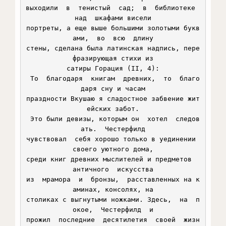
выходили  в  тенистый  сад;  в  библиотеке  
над  шкафами висели

портреты, а еще выше большими золотыми букв
ами,  во  всю  длину

стены, сделана была латинская надпись, пере
фразирующая стихи из

сатиры Горация (II, 4):

 То  благодаря  книгам  древних,  то  благо
даря сну и часам

праздности Вкушаю я сладостное забвение жит
ейских забот.

 Это были девизы, которым он  хотел  следов
ать.  Честерфилд

чувствовал  себя хорошо только в уединении 
своего уютного дома,

среди книг древних мыслителей и предметов  
античного  искусства

из  мрамора  и  бронзы,  расставленных на к
аминах, консолях, на

столиках с выгнутыми ножками. Здесь,  на  п
окое,  Честерфилд  и

прожил  последние  десятилетия  своей  жизн