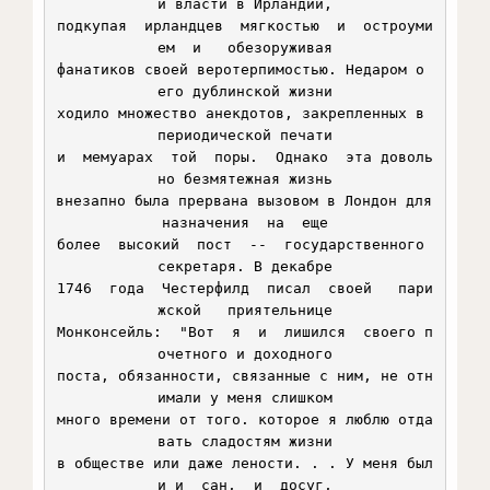
й власти в Ирландии,

подкупая  ирландцев  мягкостью  и  остроуми
ем  и   обезоруживая

фанатиков своей веротерпимостью. Недаром о 
его дублинской жизни

ходило множество анекдотов, закрепленных в 
периодической печати

и  мемуарах  той  поры.  Однако  эта доволь
но безмятежная жизнь

внезапно была прервана вызовом в Лондон для 
назначения  на  еще

более  высокий  пост  --  государственного 
секретаря. В декабре

1746  года  Честерфилд  писал  своей   пари
жской   приятельнице

Монконсейль:  "Вот  я  и  лишился  своего п
очетного и доходного

поста, обязанности, связанные с ним, не отн
имали у меня слишком

много времени от того. которое я люблю отда
вать сладостям жизни

в обществе или даже лености. . . У меня был
и и  сан,  и  досуг,
