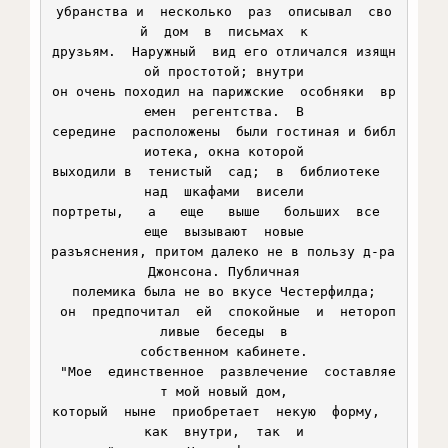
убранства и  несколько  раз  описывал  сво
й  дом  в  письмах  к

друзьям.  Наружный  вид его отличался изящн
ой простотой; внутри

он очень походил на парижские  особняки  вр
емен  регентства.  В

середине  расположены  были гостиная и библ
иотека, окна которой

выходили в  тенистый  сад;  в  библиотеке  
над  шкафами  висели

портреты,   а   еще   выше   больших  все  
еще  вызывают  новые

разъяснения, притом далеко не в пользу д-ра 
Джонсона. Публичная

полемика была не во вкусе Честерфилда;

 он  предпочитал  ей  спокойные  и  нетороп
ливые  беседы  в

собственном кабинете.

 "Мое  единственное  развлечение  составляе
т мой новый дом,

который  ныне  приобретает  некую  форму,  
как  внутри,  так  и
