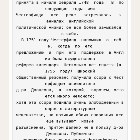
принята в начале февраля 1748  года.  В  по
следующие  годы  имя

Честерфилда   все   реже   встречалось   в  
анналах  английской

политической жизни; он все более замыкался 
в себе.

 В 1751 году Честерфилд  напомнил  о  себ
е,  когда  по  его

предложению  и  при  его  поддержке  в Англ
ии была осуществлена

реформа календаря. Несколько лет спустя (в 
1755  году)  широкий

общественный резонанс получила ссора с Чест
ерфилдом знаменитого

д-ра  Джонсона,  в  которой,  впрочем, оста
ется много неясного;

хотя эта ссора подняла очень злободневный в
опрос о литературном

меценатстве, но позиции обоих споривших все 
еще вызывают  новые

разъяснения, притом далеко не в пользу д-ра 
Джонсона. Публичная

полемика была не во вкусе Честерфилда;
