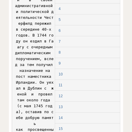
административной 
4
и политической д
еятельности Чест
5
ерфилд пережил

в середине 40-х 
6
годов. В 1744 го
ду он ездил в Га
7
агу с очередным

8
дипломатическим  
поручением, всле
9
д за тем получил 
назначение на

10
пост наместника 
Ирландии. Он уех
11
ал в Дублин с  ж
еной  и  провел

12
там около года 
(с мая 1745 год
13
а), оставив по с
ебе добрую памят
14
ь

15
как  просвещенны