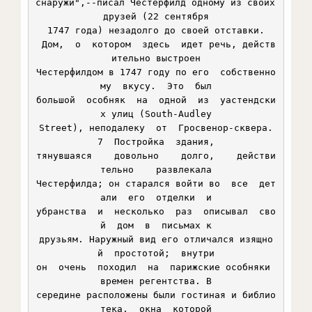
снаружи",--писал Честерфилд одному из своих 
друзей (22 сентября

1747 года) незадолго до своей отставки.

 Дом,  о  котором  здесь  идет речь, действ
ительно выстроен

Честерфилдом в 1747 году по его  собственно
му  вкусу.  Это  был

большой  особняк  на  одной  из  уастендски
х улиц (South-Audley

Street), неподалеку  от  Гросвенор-сквера.
7  Постройка  здания,

тянувшаяся    довольно    долго,    действи
тельно    развлекала

Честерфилда; он старался войти во  все  дет
али  его  отделки  и

убранства  и  несколько  раз  описывал  сво
й  дом  в  письмах к

друзьям. Наружный вид его отличался изящно
й  простотой;  внутри

он  очень  походил  на  парижские особняки 
времен регентства. В

середине расположены были гостиная и библио
тека,  окна  которой
