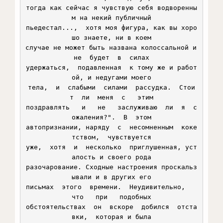
тогда как сейчас я чувствую себя водворенны
м на некий публичный

пьедестал...,  хотя моя фигура, как вы хоро
шо знаете, ни в коем

случае не может быть названа колоссальной и 
не  будет  в  силах

удержаться,  подавленная  к тому же и работ
ой, и недугами моего

тела,  и  слабыми  силами  рассудка.  Стои
т  ли  меня  с   этим

поздравлять   и   не   заслуживаю  ли  я  с
ожаления?".  В  этом

автопризнании, наряду  с  несомненным  коке
тством,  чувствуется

уже,  хотя  и  несколько  приглушенная, уст
алость и своего рода

разочарование. Сходные настроения проскальз
ывали и в других его

письмах  этого  времени.  Неудивительно,   
что   при   подобных

обстоятельствах  он  вскоре  добился  отста
вки,  которая и была
