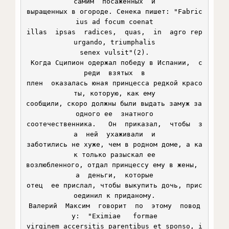
самим  посаженных  и

выращенных в огороде. Сенека пишет: "Fabric
ius ad focum coenat

illas  ipsas  radices,  quas,  in  agro rep
urgando, triumphalis

senex vulsit"(2).

 Когда Сципион одержал победу в Испании,  с
реди  взятых  в

плен  оказалась юная принцесса редкой красо
ты, которую, как ему

сообщили, скоро должны были выдать замуж за 
одного ее  знатного

соотечественника.   Он  приказал,  чтобы  з
а  ней  ухаживали  и

заботились не хуже, чем в родном доме, а ка
к только разыскал ее

возлюбленного, отдал принцессу ему в жены,  
а  деньги,  которые

отец  ее прислал, чтобы выкупить дочь, прис
оединил к приданому.

Валерий  Максим  говорит  по  этому  повод
у:  "Eximiae   formae

virginem accersitis parentibus et sponso, i