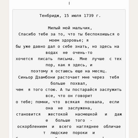
I
 Тенбридж, 15 июля 1739 г.

 Милый мой мальчик,

 Спасибо тебе за то, что ты беспокоишься о 
моем здоровье; я

бы уже давно дал о себе знать, но здесь на  
водах  не  очень-то

хочется  писать  письма.  Мне  лучше  с тех 
пор, как я здесь, и

поэтому я остаюсь еще на месяц.

 Синьор Дзамбони расточает мне через  тебя  
больше  похвал,

чем  я того стою. А ты постарайся заслужить 
все, что он говорит

о тебе; помни, что  всякая  похвала,  если  
она  не  заслужена,

становится   жестокой   насмешкой   и   даж
е   больше  того  -

оскорблением  и  всего  нагляднее  обличае
т  людские  пороки  и
