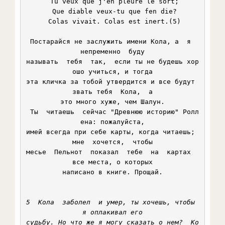
 Tu veux que j'en pleure le sort;

 Que diable veux-tu que fen die?

 Colas vivait. Colas est inert.(5)

 Постарайся не заслужить имени Кола, а  я  
непременно  буду

называть  тебя  так,  если ты не будешь хор
ошо учиться, и тогда

эта кличка за тобой утвердится и все будут 
звать тебя  Кола,  а

это много хуже, чем Шалун.

 Ты  читаешь  сейчас "Древнюю историю" Ролл
ена: пожалуйста,

имей всегда при себе карты, когда читаешь; 
мне  хочется,  чтобы

месье  Пельнот  показал  тебе  на  картах  
все места, о которых

написано в книге. Прощай.

5  Кола  заболел  и умер, ты хочешь, чтобы 
я оплакивал его

судьбу. Но что же я могу сказать о нем?  Ко