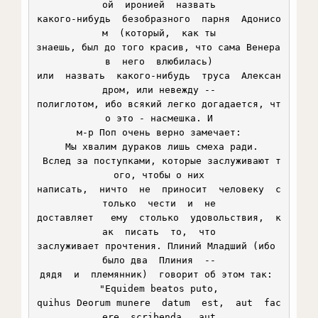
ой  иронией  назвать

какого-нибудь  безобразного  парня  Адонисо
м  (который,  как ты

знаешь, был до того красив, что сама Венера 
в  него  влюбилась)

или  назвать  какого-нибудь  труса  Алексан
дром, или невежду --

полиглотом, ибо всякий легко догадается, чт
о это - насмешка. И

м-р Поп очень верно замечает:

 Мы хвалим дураков лишь смеха ради.

 Вслед за поступками, которые заслуживают т
ого, чтобы о них

написать,  ничто  не  приносит  человеку  с
только  чести  и  не

доставляет   ему  столько  удовольствия,  к
ак  писать  то,  что

заслуживает прочтения. Плиний Младший (ибо 
было два  Плиния  --

дядя  и  племянник)  говорит об этом так: 
"Equidem beatos puto,

quihus Deorum munere  datum  est,  aut  fac
ere  scribenda,  aut
