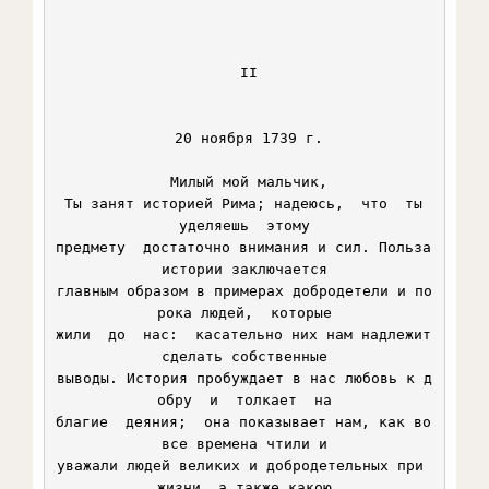
 II

 20 ноября 1739 г.

 Милый мой мальчик,

 Ты занят историей Рима; надеюсь,  что  ты  
уделяешь  этому

предмету  достаточно внимания и сил. Польза 
истории заключается

главным образом в примерах добродетели и по
рока людей,  которые

жили  до  нас:  касательно них нам надлежит 
сделать собственные

выводы. История пробуждает в нас любовь к д
обру  и  толкает  на

благие  деяния;  она показывает нам, как во 
все времена чтили и

уважали людей великих и добродетельных при 
жизни, а также какою
