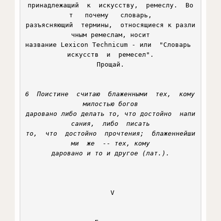
принадлежащий  к  искусству,  ремеслу.  Во
т   почему   словарь,

разъясняющий  термины,  относящиеся к разли
чным ремеслам, носит

название Lexicon Technicum - или  "Словарь  
искусств  и  ремесел".

Прощай.

6  Поистине  считаю  блаженными  тех,  кому 
милостью богов

даровано либо делать то, что достойно  напи
сания,  либо  писать

то,  что  достойно  прочтения;  блаженнейши
ми  же  -- тех, кому

даровано и то и другое (лат.).
 V
