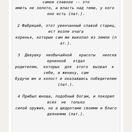
самое славное -- это

иметь не золото, а власть над теми, у кого 
оно есть (лат.).

 2 Фабриций, этот увенчанный славой старец, 
ест возле очага

коренья, которые сам же выкопал из земли (л
ат.).

 3  Девушку  необычайной   красоты   неоскв
ерненной   отдал

родителям,  которых  для  этого  вызвал  к  
себе, и жениху, сам

будучи юн и холост и оказавшись победителем 
(лат.).

 4 Прибыл юноша, подобный богам, и покорил 
всех  не  только

силой оружия, но а щедротами своими и благо
деяниями (лат.).