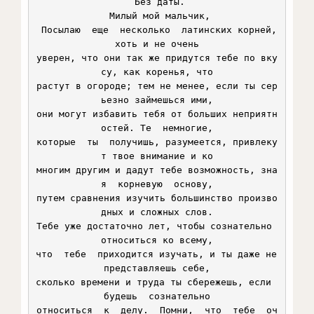
 Без даты.

 Милый мой мальчик,

 Посылаю  еще  несколько  латинских корней, 
хоть и не очень

уверен, что они так же придутся тебе по вку
су, как коренья, что

растут в огороде; тем не менее, если ты сер
ьезно займешься ими,

они могут избавить тебя от больших неприятн
остей. Те  немногие,

которые  ты  получишь, разумеется, привлеку
т твое внимание и ко

многим другим и дадут тебе возможность, зна
я  корневую  основу,

путем сравнения изучить большинство произво
дных и сложных слов.

Тебе уже достаточно лет, чтобы сознательно 
относиться ко всему,

что  тебе  приходится изучать, и ты даже не 
представляешь себе,

сколько времени и труда ты сбережешь, если  
будешь  сознательно

относиться  к  делу.  Помни,  что  тебе  оч