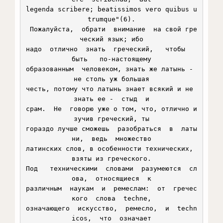
legenda scribere; beatissimos vero quibus u
trumque"(6).

 Пожалуйста,  обрати  внимание  на свой гре
ческий язык; ибо

надо  отлично  знать  греческий,   чтобы   
быть   по-настоящему

образованным  человеком, знать же латынь - 
не столь уж большая

честь, потому что латынь знает всякий и не 
знать ее -  стыд  и

срам.  Не  говорю уже о том, что, отлично и
зучив греческий, ты

гораздо лучше сможешь  разобраться  в  латы
ни,  ведь  множество

латинских слов, в особенности технических, 
взяты из греческого.

Под   техническими  словами  разумеются  сл
ова,  относящиеся  к

различным  наукам  и  ремеслам:  от  гречес
кого  слова  techne,

означающего  искусство,  ремесло,  и  techn
icos,  что  означает
