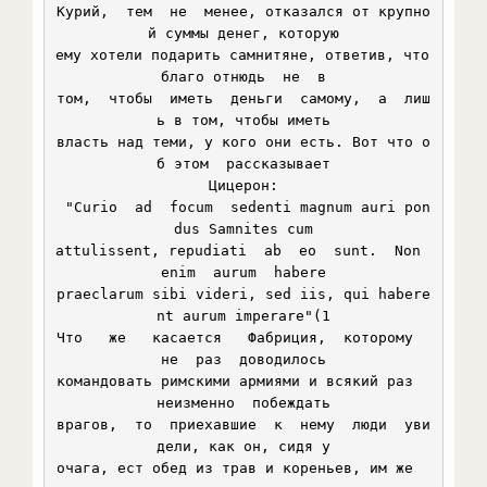
Курий,  тем  не  менее, отказался от крупно
й суммы денег, которую

ему хотели подарить самнитяне, ответив, что 
благо отнюдь  не  в

том,  чтобы  иметь  деньги  самому,  а  лиш
ь в том, чтобы иметь

власть над теми, у кого они есть. Вот что о
б этом  рассказывает

Цицерон:

 "Curio  ad  focum  sedenti magnum auri pon
dus Samnites cum

attulissent, repudiati  ab  eo  sunt.  Non  
enim  aurum  habere

praeclarum sibi videri, sed iis, qui habere
nt aurum imperare"(1

Что   же   касается   Фабриция,  которому  
не  раз  доводилось

командовать римскими армиями и всякий раз  
неизменно  побеждать

врагов,  то  приехавшие  к  нему  люди  уви
дели, как он, сидя у

очага, ест обед из трав и кореньев, им же  