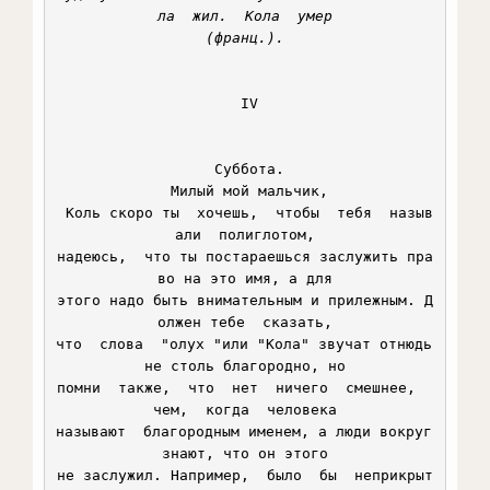
ла  жил.  Кола  умер

(франц.).
 IV

 Суббота.

 Милый мой мальчик,

 Коль скоро ты  хочешь,  чтобы  тебя  назыв
али  полиглотом,

надеюсь,  что ты постараешься заслужить пра
во на это имя, а для

этого надо быть внимательным и прилежным. Д
олжен тебе  сказать,

что  слова  "олух "или "Кола" звучат отнюдь 
не столь благородно, но

помни  также,  что  нет  ничего  смешнее,  
чем,  когда  человека

называют  благородным именем, а люди вокруг 
знают, что он этого

не заслужил. Например,  было  бы  неприкрыт