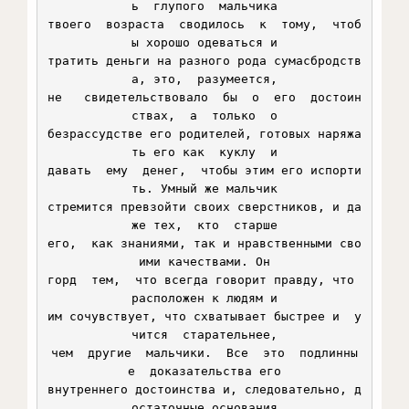
ь  глупого  мальчика

твоего  возраста  сводилось  к  тому,  чтоб
ы хорошо одеваться и

тратить деньги на разного рода сумасбродств
а, это,  разумеется,

не   свидетельствовало  бы  о  его  достоин
ствах,  а  только  о

безрассудстве его родителей, готовых наряжа
ть его как  куклу  и

давать  ему  денег,  чтобы этим его испорти
ть. Умный же мальчик

стремится превзойти своих сверстников, и да
же тех,  кто  старше

его,  как знаниями, так и нравственными сво
ими качествами. Он

горд  тем,  что всегда говорит правду, что 
расположен к людям и

им сочувствует, что схватывает быстрее и  у
чится  старательнее,

чем  другие  мальчики.  Все  это  подлинны
е  доказательства его

внутреннего достоинства и, следовательно, д
остаточные основания
