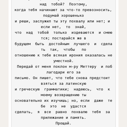
над  тобой?  Поэтому,

когда тебя начинают за что-то превозносить, 
подумай хорошенько

и реши, заслужил ты эту похвалу или нет; и 
если нет,  то  знай,

что  над  тобой  только  издеваются  и смею
тся; постарайся же в

будущем  быть  достойным  лучшего  и  сдела
ть  так,  чтобы   по

отношению к тебе всякая ирония оказалась не
уместной.

 Передай от меня поклон м-ру Меттеру  и поб
лагодари его за

письмо. Он пишет, что тебе снова предстоит 
взяться за латинскую

и греческую  грамматики;  надеюсь,  что  к 
моему возвращению ты

основательно их изучишь; но, если  даже  те
бе  это  не  удастся

сделать,  я  все  равно  похвалю  тебя  за 
прилежание и память.

Прощай.
