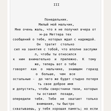
 III

 Понедельник.

 Милый мой мальчик,

 Мне очень жаль, что я не получил вчера от 
м-ра Меттера тех

сообщений о тебе, которых ждал с надеждой.  
Он  тратит  столько

сил на занятия с тобой, что вполне заслужи
л, чтобы ты относился

к  ним  внимательно  и  прилежно.  К  тому 
же, теперь вот о тебе

говорят  как  о  мальчике,  знающем  горазд
о  больше,  чем  все

остальные -  до чего же будет стыдно потеря
ть свое доброе имя

и допустить, чтобы сверстники твои, которых 
ты оставил  позади,

опередили  тебя.  Тебе  не  хватает  только 
внимания, ты быстро

схватываешь, у тебя хорошая память; но если 