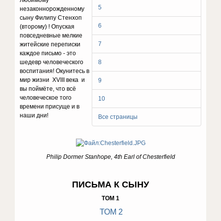
любимому
5
незаконнорожденному
сыну Филипу Стенхоп
6
(второму) ! Опуская
повседневные мелкие
7
житейские переписки
каждое письмо - это
шедевр человеческого
8
воспитания! Окунитесь в
мир жизни XVIII века и
9
вы поймёте, что всё
человеческое того
10
времени присуще и в
наши дни!
Все страницы
Philip Dormer Stanhope, 4th Earl of Chesterfield
ПИСЬМА К СЫНУ
ТОМ 1
ТОМ 2