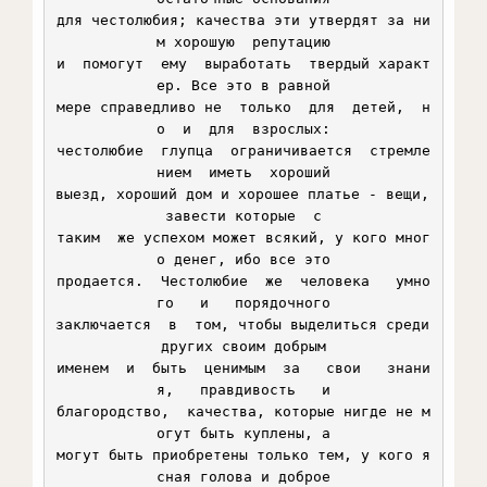
для честолюбия; качества эти утвердят за ни
м хорошую  репутацию

и  помогут  ему  выработать  твердый характ
ер. Все это в равной

мере справедливо не  только  для  детей,  н
о  и  для  взрослых:

честолюбие  глупца  ограничивается  стремле
нием  иметь  хороший

выезд, хороший дом и хорошее платье - вещи, 
завести которые  с

таким  же успехом может всякий, у кого мног
о денег, ибо все это

продается.  Честолюбие  же  человека   умно
го   и   порядочного

заключается  в  том, чтобы выделиться среди 
других своим добрым

именем  и  быть  ценимым  за   свои   знани
я,   правдивость   и

благородство,  качества, которые нигде не м
огут быть куплены, а

могут быть приобретены только тем, у кого я
сная голова и доброе
