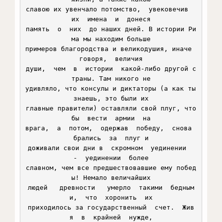
славою их увенчало потомство,  увековечив  
их  имена  и  донеся

память  о  них  до наших дней. В истории Ри
ма мы находим больше

примеров благородства и великодушия, иначе  
говоря,  величия

души,  чем  в  истории  какой-либо другой с
траны. Там никого не

удивляло, что консулы и диктаторы (а как ты 
знаешь, это были их

главные правители) оставляли свой плуг, что
бы  вести  армии  на

врага,  а  потом,  одержав  победу,  снова  
брались  за  плуг и

доживали свои дни в  скромном  уединении  
-  уединении  более

славном, чем все предшествовавшие ему побед
ы! Немало величайших

людей   древности   умерло  такими  бедным
и,  что  хоронить  их

приходилось за государственный  счет.  Жив
я  в  крайней  нужде,
