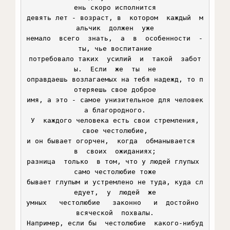
ень скоро исполнится

девять лет - возраст, в  котором  каждый  м
альчик  должен  уже

немало  всего  знать,  а  в  особенности  - 
ты, чье воспитание

потребовало таких  усилий  и  такой  забот
ы.  Если  же  ты  не

оправдаешь возлагаемых на тебя надежд, то п
отеряешь свое доброе

имя, а это - самое унизительное для человек
а благородного.

 У  каждого человека есть свои стремления, 
свое честолюбие,

и он бывает огорчен,  когда  обманывается  
в  своих  ожиданиях;

разница  только  в том, что у людей глупых 
само честолюбие тоже

бывает глупым и устремлено не туда, куда сл
едует,  у  людей  же

умных   честолюбие   законно   и  достойно  
всяческой  похвалы.

Например, если бы  честолюбие  какого-нибуд