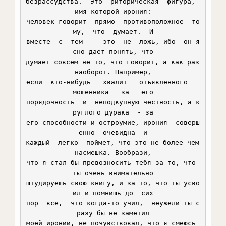
безрассудства.  Это  риторическая  фигура,  
имя которой ирония:

человек говорит  прямо  противоположное  то
му,  что  думает.  И

вместе  с  тем  -  это  не  ложь, ибо  он я
сно дает понять, что

думает совсем не то, что говорит, а как раз 
наоборот. Например,

если  кто-нибудь   хвалит   отъявленного   
мошенника   за   его

порядочность  и  неподкупную честность, а к
руглого дурака  - за

его способности и остроумие, ирония  соверш
енно  очевидна  и

каждый  легко  поймет, что это не более чем 
насмешка. Вообрази,

что я стал бы превозносить тебя за то, что 
ты очень внимательно

штудируешь свою книгу, и за то, что ты усво
ил и помнишь до  сих

пор  все,  что когда-то учил,  неужели ты с
разу бы не заметил

моей иронии, не почувствовал, что я смеюсь 