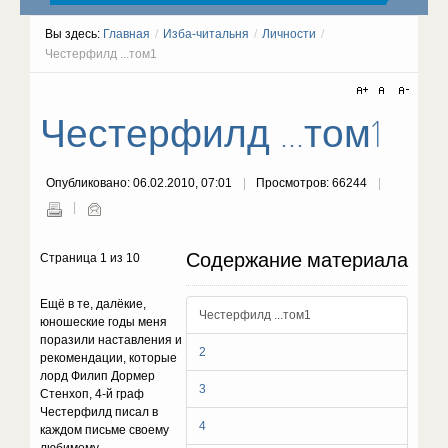
Вы здесь:
Главная
/
Изба-читальня
/
Личности
/
Честерфилд ...том1
Честерфилд ...том1
Опубликовано: 06.02.2010, 07:01
Просмотров: 66244
Содержание материала
Страница 1 из 10
Ещё в те, далёкие,
Честерфилд ...том1
юношеские годы меня
поразили наставления и
2
рекомендации, которые
лорд Филип Дормер
3
Стенхоп, 4-й граф
Честерфилд писал в
4
каждом письме своему