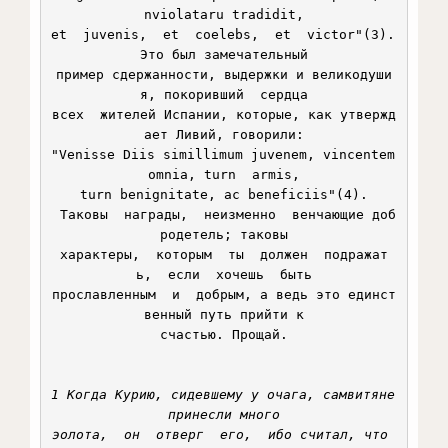
nviolataru tradidit,

et  juvenis,  et  coelebs,  et  victor"(3). 
Это был замечательный

пример сдержанности, выдержки и великодуши
я, покоривший  сердца

всех  жителей Испании, которые, как утвержд
ает Ливий, говорили:

"Venisse Diis simillimum juvenem, vincentem 
omnia, turn  armis,

turn benignitate, ac beneficiis"(4).

 Таковы  награды,  неизменно  венчающие доб
родетель; таковы

характеры,  которым  ты  должен  подражат
ь,  если  хочешь  быть

прославленным  и  добрым, а ведь это единст
венный путь прийти к

счастью. Прощай.

1 Когда Курию, сидевшему у очага, самвитяне 
принесли много

эолота,  он  отверг  его,  ибо считал, что 