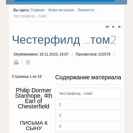
Вы здесь:
Главная
/
Изба-читальня
/
Личности
/
Честерфилд ...том2
Честерфилд ...том2
Опубликовано: 18.11.2010, 19:07
Просмотров: 115576
Содержание материала
Страница 1 из 19
Philip Dormer
Честерфилд ...том2
Stanhope, 4th
Earl of
2
Chesterfield
3
ПИСЬМА К
4
СЫНУ