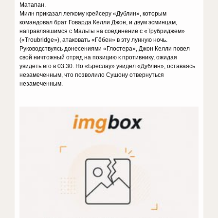
Матапан.
Милн приказал легкому крейсеру «Дублин», которым
командовал брат Говарда Келли Джон, и двум эсминцам,
направлявшимся с Мальты на соединение с «Трубриджем»
(«Troubridge»), атаковать «Гёбен» в эту лунную ночь.
Руководствуясь донесениями «Глостера», Джон Келли повел
свой ничтожный отряд на позицию к противнику, ожидая
увидеть его в 03:30. Но «Бреслау» увидел «Дублин», оставаясь
незамеченным, что позволило Сушону отвернуться
незамеченным.