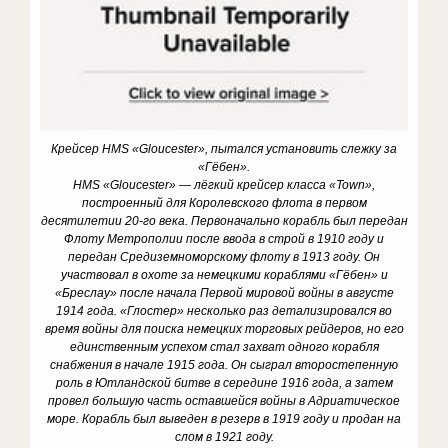
Крейсер HMS «Gloucester», пытался установить слежку за
«Гёбен».
HMS «Gloucester» — лёгкий крейсер класса «Town»,
построенный для Королевского флота в первом
десятилетии 20-го века. Первоначально корабль был передан
Флоту Метрополии после ввода в строй в 1910 году и
передан Средиземноморскому флоту в 1913 году. Он
участвовал в охоте за немецкими кораблями «Гёбен» и
«Бреслау» после начала Первой мировой войны в августе
1914 года. «Глостер» несколько раз детализировался во
время войны для поиска немецких торговых рейдеров, но его
единственным успехом стал захват одного корабля
снабжения в начале 1915 года. Он сыграл второстепенную
роль в Ютландской битве в середине 1916 года, а затем
провел большую часть оставшейся войны в Адриатическое
море. Корабль был выведен в резерв в 1919 году и продан на
слом в 1921 году.