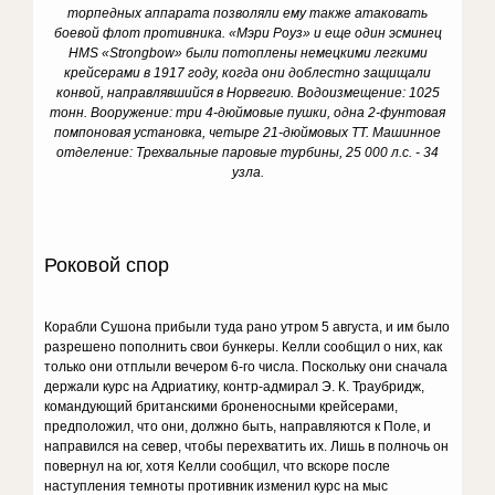
торпедных аппарата позволяли ему также атаковать
боевой флот противника. «Мэри Роуз» и еще один эсминец
HMS «Strongbow» были потоплены немецкими легкими
крейсерами в 1917 году, когда они доблестно защищали
конвой, направлявшийся в Норвегию. Водоизмещение: 1025
тонн. Вооружение: три 4-дюймовые пушки, одна 2-фунтовая
помпоновая установка, четыре 21-дюймовых ТТ. Машинное
отделение: Трехвальные паровые турбины, 25 000 л.с. - 34
узла.
Роковой спор
Корабли Сушона прибыли туда рано утром 5 августа, и им было
разрешено пополнить свои бункеры. Келли сообщил о них, как
только они отплыли вечером 6-го числа. Поскольку они сначала
держали курс на Адриатику, контр-адмирал Э. К. Траубридж,
командующий британскими броненосными крейсерами,
предположил, что они, должно быть, направляются к Поле, и
направился на север, чтобы перехватить их. Лишь в полночь он
повернул на юг, хотя Келли сообщил, что вскоре после
наступления темноты противник изменил курс на мыс