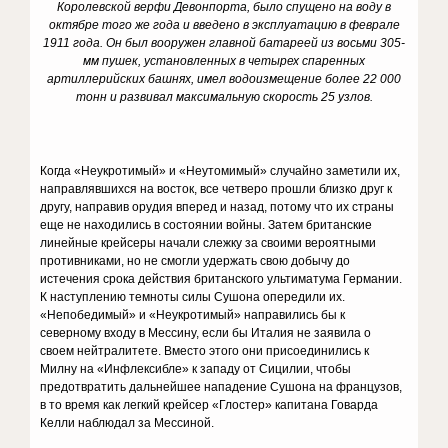
Королевской верфи Девонпорта, было спущено на воду в
октябре того же года и введено в эксплуатацию в феврале
1911 года. Он был вооружен главной батареей из восьми 305-
мм пушек, установленных в четырех спаренных
артиллерийских башнях, имел водоизмещение более 22 000
тонн и развивал максимальную скорость 25 узлов.
Когда «Неукротимый» и «Неутомимый» случайно заметили их,
направлявшихся на восток, все четверо прошли близко друг к
другу, направив орудия вперед и назад, потому что их страны
еще не находились в состоянии войны. Затем британские
линейные крейсеры начали слежку за своими вероятными
противниками, но не смогли удержать свою добычу до
истечения срока действия британского ультиматума Германии.
К наступлению темноты силы Сушона опередили их.
«Непобедимый» и «Неукротимый» направились бы к
северному входу в Мессину, если бы Италия не заявила о
своем нейтралитете. Вместо этого они присоединились к
Милну на «Инфлексибле» к западу от Сицилии, чтобы
предотвратить дальнейшее нападение Сушона на французов,
в то время как легкий крейсер «Глостер» капитана Говарда
Келли наблюдал за Мессиной.