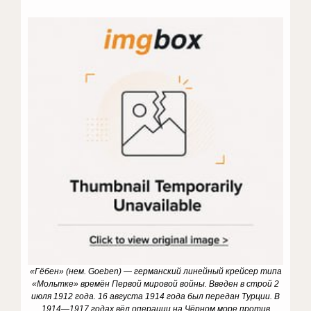
«Гёбен» (нем. Goeben) — германский линейный крейсер типа
«Мольтке» времён Первой мировой войны. Введен в строй 2
июля 1912 года. 16 августа 1914 года был передан Турции. В
1914—1917 годах вёл операции на Чёрном море против