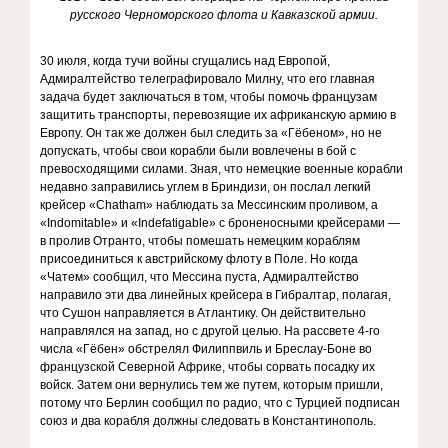
русского Черноморского флота и Кавказской армии.
30 июля, когда тучи войны сгущались над Европой,
Адмиралтейство телеграфировало Милну, что его главная
задача будет заключаться в том, чтобы помочь французам
защитить транспорты, перевозящие их африканскую армию в
Европу. Он так же должен был следить за «Гёбеном», но не
допускать, чтобы свои корабли были вовлечены в бой с
превосходящими силами. Зная, что немецкие военные корабли
недавно заправились углем в Бриндизи, он послал легкий
крейсер «Chatham» наблюдать за Мессинским проливом, а
«Indomitable» и «Indefatigable» с броненосными крейсерами —
в пролив Отранто, чтобы помешать немецким кораблям
присоединиться к австрийскому флоту в Поле. Но когда
«Чатем» сообщил, что Мессина пуста, Адмиралтейство
направило эти два линейных крейсера в Гибралтар, полагая,
что Сушон направляется в Атлантику. Он действительно
направлялся на запад, но с другой целью. На рассвете 4-го
числа «Гёбен» обстрелял Филиппвиль и Бреслау-Боне во
французской Северной Африке, чтобы сорвать посадку их
войск. Затем они вернулись тем же путем, которым пришли,
потому что Берлин сообщил по радио, что с Турцией подписан
союз и два корабля должны следовать в Константинополь.