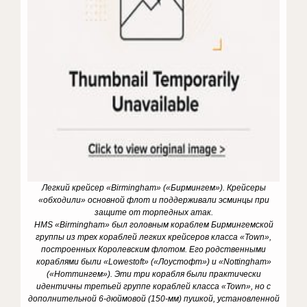
Легкий крейсер «Birmingham» («Бирмингем»). Крейсеры
«обходили» основной флот и поддерживали эсминцы при
защите от торпедных атак.
HMS «Birmingham» был головным кораблем Бирмингемской
группы из трех кораблей легких крейсеров класса «Town»,
построенных Королевским флотом. Его родственными
кораблями были «Lowestoft» («Лоустофт») и «Nottingham»
(«Ноттингем»). Эти три корабля были практически
идентичны третьей группе кораблей класса «Town», но с
дополнительной 6-дюймовой (150-мм) пушкой, установленной