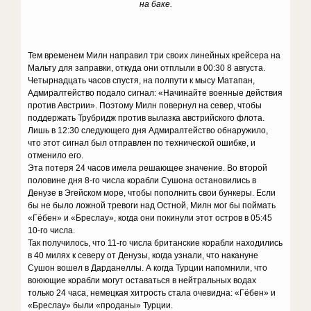
на баке.
Тем временем Милн направил три своих линейных крейсера на
Мальту для заправки, откуда они отплыли в 00:30 8 августа.
Четырнадцать часов спустя, на полпути к мысу Матапан,
Адмиралтейство подало сигнал: «Начинайте военные действия
против Австрии». Поэтому Милн повернул на север, чтобы
поддержать Трубридж против вылазка австрийского флота.
Лишь в 12:30 следующего дня Адмиралтейство обнаружило,
что этот сигнал был отправлен по технической ошибке, и
отменило его.
Эта потеря 24 часов имела решающее значение. Во второй
половине дня 8-го числа корабли Сушона остановились в
Денузе в Эгейском море, чтобы пополнить свои бункеры. Если
бы не было ложной тревоги над Остной, Милн мог бы поймать
«Гёбен» и «Бреслау», когда они покинули этот остров в 05:45
10-го числа.
Так получилось, что 11-го числа британские корабли находились
в 40 милях к северу от Денузы, когда узнали, что накануне
Сушон вошел в Дарданеллы. А когда Турции напомнили, что
воюющие корабли могут оставаться в нейтральных водах
только 24 часа, немецкая хитрость стала очевидна: «Гёбен» и
«Бреслау» были «проданы» Турции.