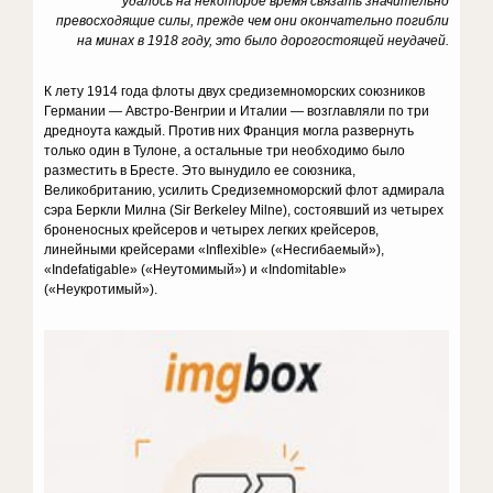
удалось на некоторое время связать значительно
превосходящие силы, прежде чем они окончательно погибли
на минах в 1918 году, это было дорогостоящей неудачей.
К лету 1914 года флоты двух средиземноморских союзников
Германии — Австро-Венгрии и Италии — возглавляли по три
дредноута каждый. Против них Франция могла развернуть
только один в Тулоне, а остальные три необходимо было
разместить в Бресте. Это вынудило ее союзника,
Великобританию, усилить Средиземноморский флот адмирала
сэра Беркли Милна (Sir Berkeley Milne), состоявший из четырех
броненосных крейсеров и четырех легких крейсеров,
линейными крейсерами «Inflexible» («Несгибаемый»),
«Indefatigable» («Неутомимый») и «Indomitable»
(«Неукротимый»).