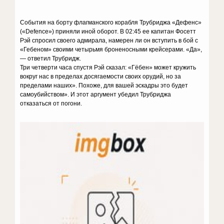
События на борту флагманского корабля Трубриджа «Дефенс»
(«Defence») приняли иной оборот. В 02:45 ее капитан Фосетт
Рэй спросил своего адмирала, намерен ли он вступить в бой с
«Гебеном» своими четырьмя броненосными крейсерами. «Да»,
— ответил Трубридж.
Три четверти часа спустя Рэй сказал: «Гёбен» может кружить
вокруг нас в пределах досягаемости своих орудий, но за
пределами наших». Похоже, для вашей эскадры это будет
самоубийством». И этот аргумент убедил Трубриджа
отказаться от погони.