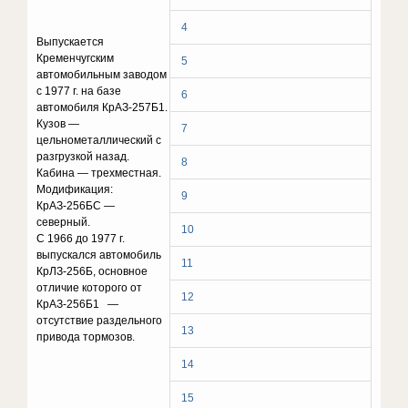
4
Выпускается
Кременчугским
5
автомобильным заводом
с 1977 г. на базе
6
автомобиля КрАЗ-257Б1.
Кузов —
7
цельнометаллический с
разгрузкой назад.
8
Кабина — трехместная.
Модификация:
9
КрАЗ-256БС —
северный.
10
С 1966 до 1977 г.
выпускался автомобиль
11
КрЛЗ-256Б, основное
отличие которого от
12
КрАЗ-256Б1 —
отсутствие раздельного
13
привода тормозов.
14
15