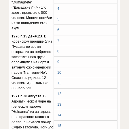
"Dumagnete"
("Дамэджнет"). Число
4
жертв превысило 500
человек. Многие погибли
5
из-за нападения стаи
акул.
6
1970 г. 15 декабря.
В
7
Корейском проливе близ
Пуссана во время
8
шторма из-за небрежно
закрепленного груза
9
опрокинулся на борт и
затонул южнокорейский
паром "Namyong-Ho".
10
Спастись удалось 12
человекам, остальные
11
308 погибли.
12
1971 г. 28 августа.
В
Адриатическом море на
13
греческом пароме
"Heleanna" из-за взрыва
14
неисправного газового
баллона начался пожар.
15
Судно затонуло. Погибло