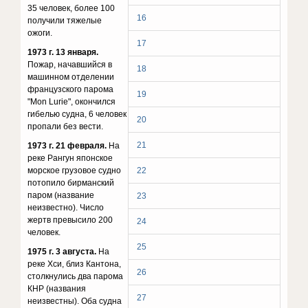
35 человек, более 100
16
получили тяжелые
ожоги.
17
1973 г. 13 января.
Пожар, начавшийся в
18
машинном отделении
французского парома
19
"Mon Lurie", окончился
гибелью судна, 6 человек
20
пропали без вести.
21
1973 г. 21 февраля.
На
реке Рангун японское
морское грузовое судно
22
потопило бирманский
паром (название
23
неизвестно). Число
жертв превысило 200
24
человек.
25
1975 г. 3 августа.
На
реке Хси, близ Кантона,
26
столкнулись два парома
КНР (названия
27
неизвестны). Оба судна