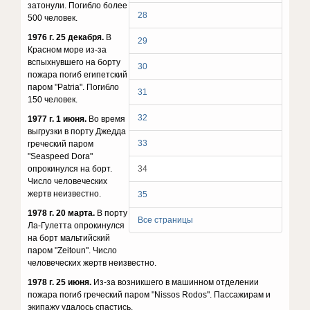
затонули. Погибло более
28
500 человек.
1976 г. 25 декабря.
В
29
Красном море из-за
вспыхнувшего на борту
30
пожара погиб египетский
паром "Patria". Погибло
31
150 человек.
32
1977 г. 1 июня.
Во время
выгрузки в порту Джедда
33
греческий паром
"Seaspeed Dora"
опрокинулся на борт.
34
Число человеческих
жертв неизвестно.
35
1978 г. 20 марта.
В порту
Все страницы
Ла-Гулетта опрокинулся
на борт мальтийский
паром "Zeitoun". Число
человеческих жертв неизвестно.
1978 г. 25 июня.
Из-за возникшего в машинном отделении
пожара погиб греческий паром "Nissos Rodos". Пассажирам и
экипажу удалось спастись.