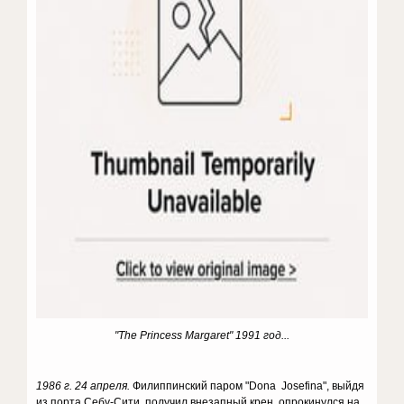
"The Princess Margaret" 1991 год...
1986 г. 24 апреля.
Филиппинский паром "Dona Josefina", выйдя
из порта Себу-Сити, получил внезапный крен, опрокинулся на