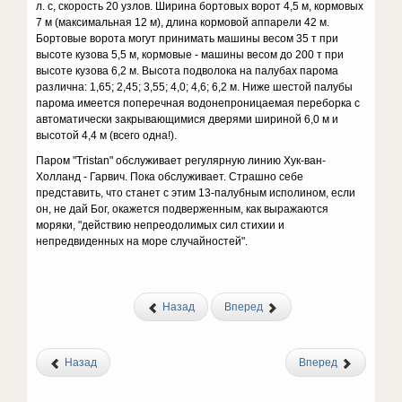
л. с, скорость 20 узлов. Ширина бортовых ворот 4,5 м, кормовых
7 м (максимальная 12 м), длина кормовой аппарели 42 м.
Бортовые ворота могут принимать машины весом 35 т при
высоте кузова 5,5 м, кормовые - машины весом до 200 т при
высоте кузова 6,2 м. Высота подволока на палубах парома
различна: 1,65; 2,45; 3,55; 4,0; 4,6; 6,2 м. Ниже шестой палубы
парома имеется поперечная водонепроницаемая переборка с
автоматически закрывающимися дверями шириной 6,0 м и
высотой 4,4 м (всего одна!).
Паром "Tristan" обслуживает регулярную линию Хук-ван-
Холланд - Гарвич. Пока обслуживает. Страшно себе
представить, что станет с этим 13-палубным исполином, если
он, не дай Бог, окажется подверженным, как выражаются
моряки, "действию непреодолимых сил стихии и
непредвиденных на море случайностей".
Назад
Вперед
Назад
Вперед