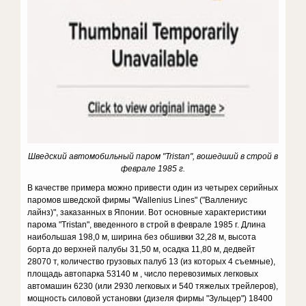
Шведский автомобильный паром "Tristan", вошедший в строй в
феврале 1985 г.
В качестве примера можно привести один из четырех серийных
паромов шведской фирмы "Wallenius Lines" ("Валлениус
лайнз)", заказанных в Японии. Вот основные характеристики
парома "Tristan", введенного в строй в феврале 1985 г. Длина
наибольшая 198,0 м, ширина без обшивки 32,28 м, высота
борта до верхней палубы 31,50 м, осадка 11,80 м, дедвейт
28070 т, количество грузовых палуб 13 (из которых 4 съемные),
площадь автопарка 53140 м , число перевозимых легковых
автомашин 6230 (или 2930 легковых и 540 тяжелых трейлеров),
мощность силовой установки (дизеля фирмы "Зульцер") 18400