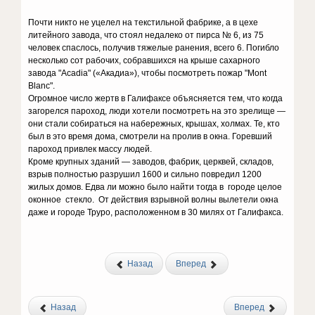
Почти никто не уцелел на текстильной фабрике, а в цехе
литейного завода, что стоял недалеко от пирса № 6, из 75
человек спаслось, получив тяжелые ранения, всего 6. Погибло
несколько сот рабочих, собравшихся на крыше сахарного
завода
"
Acadia
" (
«Акадиа»), чтобы посмотреть пожар "Mont
Blanc".
Огромное число жертв в Галифаксе объясняется тем, что когда
загорелся пароход, люди хотели посмотреть на это зрелище —
они стали собираться на набережных, крышах, холмах. Те, кто
был в это время дома, смотрели на пролив в окна. Горевший
пароход привлек массу людей.
Кроме крупных зданий — заводов, фабрик, церквей, складов,
взрыв полностью разрушил 1600 и сильно повредил 1200
жилых домов. Едва ли можно было найти тогда в городе целое
оконное стекло. От действия взрывной волны вылетели окна
даже и городе Труро, расположенном в 30 милях от Галифакса.
Назад
Вперед
Назад
Вперед