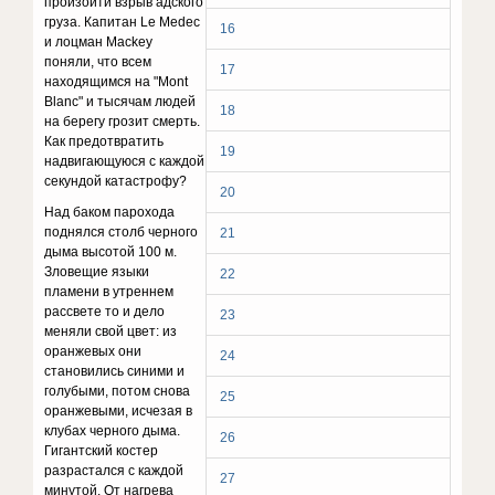
произойти взрыв адского
груза. Капитан Le Medec
16
и лоцман Mackey
поняли, что всем
17
находящимся на "Mont
Blanc" и тысячам людей
18
на берегу грозит смерть.
Как предотвратить
19
надвигающуюся с каждой
секундой катастрофу?
20
Над баком парохода
поднялся столб черного
21
дыма высотой 100 м.
Зловещие языки
22
пламени в утреннем
рассвете то и дело
23
меняли свой цвет: из
оранжевых они
24
становились синими и
голубыми, потом снова
25
оранжевыми, исчезая в
клубах черного дыма.
26
Гигантский костер
разрастался с каждой
27
минутой. От нагрева