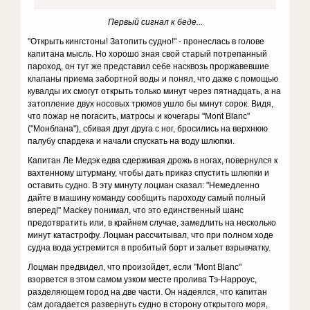
Первый сигнал к беде...
"Открыть кингстоны! Затопить судно!" - пронеслась в голове
капитана мысль. Но хорошо зная свой старый потрепанный
пароход, он тут же представил себе насквозь проржавевшие
клапаны приема забортной воды и понял, что даже с помощью
кувалды их смогут открыть только минут через пятнадцать, а на
затопление двух носовых трюмов ушло бы минут сорок. Видя,
что пожар не погасить, матросы и кочегары "Mont Blanc"
("Монблана"), сбивая друг друга с ног, бросились на верхнюю
палубу спардека и начали спускать на воду шлюпки.
Капитан Ле Медэк едва сдерживая дрожь в ногах, повернулся к
вахтенному штурману, чтобы дать приказ спустить шлюпки и
оставить судно. В эту минуту лоцман сказал: "Немедленно
дайте в машину команду сообщить пароходу самый полный
вперед!" Mackey понимал, что это единственный шанс
предотвратить или, в крайнем случае, замедлить на несколько
минут катастрофу. Лоцман рассчитывал, что при полном ходе
судна вода устремится в пробитый борт и зальет взрывчатку.
Лоцман предвидел, что произойдет, если "Mont Blanc"
взорвется в этом самом узком месте пролива Тэ-Нарроус,
разделяющем город на две части. Он надеялся, что капитан
сам догадается развернуть судно в сторону открытого моря,