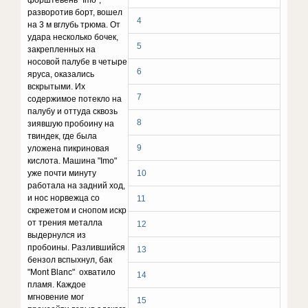
форштевень "Imo",
разворотив борт, вошел
4
на 3 м вглубь трюма. От
удара несколько бочек,
5
закрепленных на
носовой палубе в четыре
6
яруса, оказались
вскрытыми. Их
7
содержимое потекло на
палубу и оттуда сквозь
8
зиявшую пробоину на
твиндек, где была
9
уложена пикриновая
кислота. Машина "Imo"
уже почти минуту
10
работала на задний ход,
и нос норвежца со
11
скрежетом и снопом искр
от трения металла
12
выдернулся из
пробоины. Разлившийся
13
бензол вспыхнул, бак
"Mont Blanc" охватило
14
пламя. Каждое
мгновение мог
15