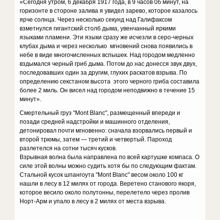
«Сегодня утром, 6 декабря 1917 года, в 9 часов 0б минут, на
горизонте в стороне залива я увидел зарево, которое казалось
ярче солнца. Через несколько секунд над Галифаксом
взметнулся гигантский столб дыма, увенчанный яркими
языками пламени. Эти языки сразу же исчезли в серо-черных
клубах дыма и через несколько мгновений снова появились в
небе в виде многочисленных вспышек. Над городом медленно
вздымался черный гриб дыма. Потом до нас донесся звук двух,
последовавших один за другим, глухих раскатов взрыва. По
определению секстаном высота этого черного гриба составила
более 2 миль. Он висел над городом неподвижно в течение 15
минут».
Смертельный груз "Mont Blanc", размещенный впереди и
позади средней надстройки и машинного отделения,
детонировал почти мгновенно: сначала взорвались первый и
второй трюмы, затем — третий и четвертый. Пароход
разлетелся на сотни тысяч кусков.
Взрывная волна была направлена по всей картушке компаса. О
силе этой волны можно судить хотя бы по следующим фактам.
Стальной кусок шпангоута "Mont Blanc" весом около 100 кг
нашли в лесу в 12 милях от города. Веретено станового якоря,
которое весило около полутонны, перелетело через пролив
Норт-Арм и упало в лесу в 2 милях от места взрыва.