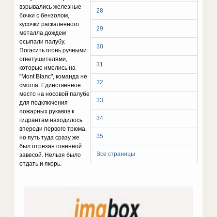
взрывались железные
28
бочки с бензолом,
кусочки раскаленного
29
металла дождем
осыпали палубу.
30
Погасить огонь ручными
огнетушителями,
31
которые имелись на
"Mont Blanc", команда не
32
смогла. Единственное
место на носовой палубе
33
для подключения
пожарных рукавов к
34
гидрантам находилось
впереди первого трюма,
35
но путь туда сразу же
был отрезан огненной
Все страницы
завесой. Нельзя было
отдать и якорь.