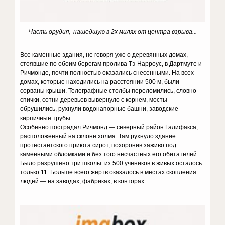
Часть орудия, нашедшую в 2х милях от центра взрыва...
Все каменные здания, не говоря уже о деревянных домах,
стоявшие по обоим берегам пролива Тэ-Нарроус, в Дартмуте и
Ричмонде, почти полностью оказались снесенными. На всех
домах, которые находились на расстоянии 500 м, были
сорваны крыши. Телеграфные столбы переломились, словно
спички, сотни деревьев вывернуло с корнем, мосты
обрушились, рухнули водонапорные башни, заводские
кирпичные трубы.
Особенно пострадал Ричмонд — северный район Галифакса,
расположенный на склоне холма. Там рухнуло здание
протестантского приюта сирот, похоронив заживо под
каменными обломками и без того несчастных его обитателей.
Было разрушено три школы: из 500 учеников в живых осталось
только 11. Больше всего жертв оказалось в местах скопления
людей — на заводах, фабриках, в конторах.