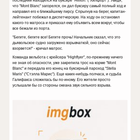
последний находился на буксире "Hillfort" ("Хилфорт"). Увидя,
что "Mont Blanc" загорелся, он дал буксиру самый полный ход и
направил его к ближайшему пирсу. Спрыгнув на берег, капитан-
лейтенант побежал в диспетчерскую. На ходу он остановил
какого-то матроса и приказал ему объявить всем вокруг, чтобы
все бежали из порта.
"Бегите, бегите все! Бегите прочь! Начальник сказал, что это
дьявольское судно загружено взрывчаткой, оно сейчас
взорвется!" - кричал матрос.
Команда вельбота с крейсера "Highflyer", по-прежнему ничего
не зная об опасности, уже закрепила трос на корме "Mont
Blanc" и передала его конец на буксирный пароход "Stella
Maris" ("Стэлла Марис"). Еще каких-нибудь полчаса, и судьба
Галифакса сложилась бы по-иному. Его жители просто
услышали бы со стороны океана звук сильного взрыва.