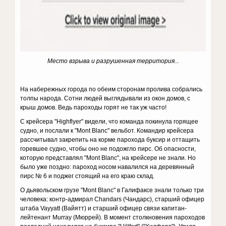
Место взрыва и разрушенная территория...
На набережных города по обеим сторонам пролива собрались
толпы народа. Сотни людей выглядывали из окон домов, с
крыш домов. Ведь пароходы горят не так уж часто!
С крейсера "Highflyer" видели, что команда покинула горящее
судно, и послали к "Mont Blanc" вельбот. Командир крейсера
рассчитывал закрепить на корме парохода буксир и оттащить
горевшее судно, чтобы оно не подожгло пирс. Об опасности,
которую представлял "Mont Blanc", на крейсере не знали. Но
было уже поздно: пароход носом навалился на деревянный
пирс № 6 и поджег стоящий на его краю склад.
О дьявольском грузе "Mont Blanc" в Галифаксе знали только три
человека: контр-адмирал Chandars (Чандарс), старший офицер
штаба Vayyatt (Вайятт) и старший офицер связи капитан-
лейтенант Murray (Мюррей). В момент столкновения пароходов