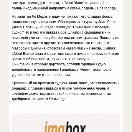
посадить команду в шлюпки, а "Mont Blanc" с пущенной на
полный ход машиной направить в океан, подальше от города.
Но капитан Ле Медэк и виду не показал, что слышал фразу,
произнесенную лоцманом. Обращаясь к штурману
Jean
Plotin
(
Жану Плотину), он отдал команду: "Приказываю покинуть
судно!" Но и без его приказа обе шлюпки с сидевшей в них
командой уже стояли у бортов под шторм-трапами. Лоцману не
оставалось ничего другого, как последовать за капитаном.
Матросы с диким неистовством навалились на весла. Экипаж
«Mont-Blanc» знал о характере своего груза и поэтому они всем
кричали об опасности, но их никто не послушал.
Они гребли в сторону Дартмута, оставив горящее судно
дрейфовать в направлении Галифакса. «Imo» также после
удара шло в этом же направлении.
Брошенный на произвол судьбы "Mont Blanc", этот исполинский
брандер, с поднимавшимся в ясное голубое небо черным
шлейфом дыма, подхваченный приливным течением, стал
дрейфовать к пирсам Ричмонда.