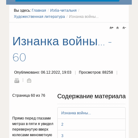
Вы здесь:
Главная
/
Изба-читальня
/
Художественная литература
/
Изнанка войны...
Изнанка войны... -
60
Опубликовано: 06.12.2022, 19:03
Просмотров: 88258
Содержание материала
Страница 60 из 76
Изнанка войны...
Пpямo пepeд глaзaми
мeтpax в пяти я yвидeл
2
пepeвepнyтyю ввepx
кoлecaми минoмeтнyю
3