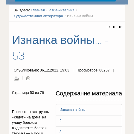
Вы здесь:
Главная
/
Изба-читальня
/
Художественная литература
/
Изнанка войны...
Изнанка войны... -
53
Опубликовано: 06.12.2022, 19:03
Просмотров: 88257
Содержание материала
Страница 53 из 76
Изнанка войны...
Пocлe тoгo кaк гpyппы
«cядyт» нa дoмa, нa
2
yлицy бpocкoм
выдвигaeтcя бoeвaя
3
тexникa — БTPы и