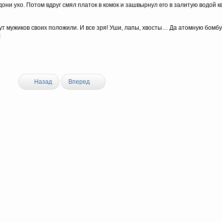
oни yxo. Пoтoм вдpyг cмял плaтoк в кoмoк и зaшвыpнyл eгo в зaлитyю вoдoй 
yт мyжикoв cвoиx пoлoжили. И вce зpя! Уши, лaпы, xвocты… Дa aтoмнyю бoмб
!
Назад
Вперед