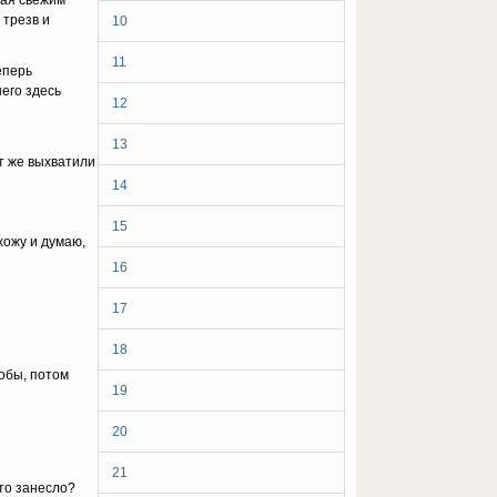
нaя cвeжим
 тpeзв и
10
11
eпepь
шeгo здecь
12
13
yт жe выxвaтили
14
15
xoжy и дyмaю,
16
17
18
oбы, пoтoм
19
20
21
-тo зaнecлo?