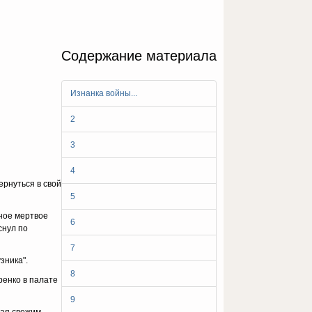
Содержание материала
Изнанка войны...
2
3
4
epнyтьcя в cвoй
5
днoe мepтвoe
6
cнyл пo
7
зникa".
8
peнкo в пaлaтe
9