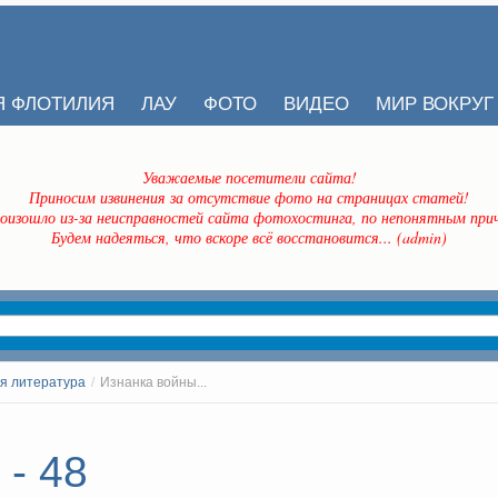
Я ФЛОТИЛИЯ
ЛАУ
ФОТО
ВИДЕО
МИР ВОКРУГ
Уважаемые посетители сайта!
Приносим извинения за отсутствие фото на страницах статей!
оизошло из-за неисправностей сайта фотохостинга, по непонятным прич
Будем надеяться, что вскоре всё восстановится... (admin)
я литература
/
Изнанка войны...
 - 48