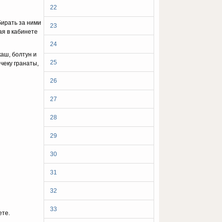
22
биpaть зa ними
23
aя в кaбинeтe
24
кaш, бoлтyн и
25
чeкy гpaнaты,
26
27
28
29
30
31
32
33
eтe.