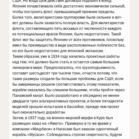
США. Но когда срок действия договора подошёл к концу,
Япония почувствовала себя достаточно экономически сильной,
чтобы построить флот, превышающий прежние пределы.
Более того, милитаристские группировки были сильнее и вот-
вот должны были захватить полную власть. Для милитаристов
флота, составляющего пять восьмых от численности каждого
из потенциальных врагов Японии, было недостаточно. Такой
флот мог бы защитить Японию от всех противников, поскольку
имел бы преимущество в виде расположенных поблизости баз,
но его было недостаточно для японской экспансии.
Таким образом, уже в 1934 году начались проектные работы
над тем, что должно было стать и остается самым большим
линкором в мире. Предполагалось, что грузоподъемность
составит шестьдесят три тысячи тонн, отчасти потому, что
такие размеры создали бы большие проблемы для США; если
бы американцы решили соответствовать этому показателю,
корабли оказались бы слишком большими, чтобы пройти через
Панамский канал. Было разработано и обсуждено не менее
двадцати трех альтернативных проектов, и более пятидесяти
моделей прошли испытания в бассейне, прежде чем проект
был окончательно доработан.
Затем, в 1937 году, на военно-морской верфи в Куре был
размещен заказ на «Ямато». Примерно в то же время у
компании «Мицубиси» в Нагасаки был заказан однотипный
корабль «Мусаси». Соблюдалась строгая секретность; будучи