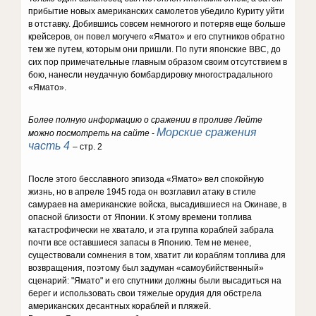
прибытие новых американских самолетов убедило Куриту уйти
в отставку. Добившись совсем немногого и потеряв еще больше
крейсеров, он повел могучего «Ямато» и его спутников обратно
тем же путем, которым они пришли. По пути японские ВВС, до
сих пор примечательные главным образом своим отсутствием в
бою, нанесли неудачную бомбардировку многострадального
«Ямато».
Более полную информацию о сражении в проливе Лейте
Морские сражения
можно посмотреть на сайте
-
часть 4
– стр. 2
После этого бесславного эпизода «Ямато» вел спокойную
жизнь, но в апреле 1945 года он возглавил атаку в стиле
самураев на американские войска, высадившиеся на Окинаве, в
опасной близости от Японии. К этому времени топлива
катастрофически не хватало, и эта группа кораблей забрала
почти все оставшиеся запасы в Японию. Тем не менее,
существовали сомнения в том, хватит ли кораблям топлива для
возвращения, поэтому был задуман «самоубийственный»
сценарий: "Ямато" и его спутники должны были высадиться на
берег и использовать свои тяжелые орудия для обстрела
американских десантных кораблей и пляжей.