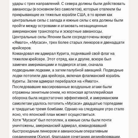
удары с трех направлений. С севера должны были действовать
авианосцы (в основном без самолетов), которые отвлекли бы
прикрывающие их тяжелые корабли США, в то время как
центральные силы с запада и южные силы с юга должны были
пройти между островами и атаковать незащищенные
американские транспорты и эскортные авианосцы.
Центральные силы Японии были сосредоточены вокруг
«Ямато», «Мусаси», трех более старых линкоров и двенадцати
крейсеров.
Командовал им адмирал Курита, поднявший свой флаг на
тяжелом крейсере. Этот отряд, как и другие, вскоре был
замечен американцами и подвергся атаке, сначала
подводными лодками, а затем палубной авиацией. Подводные
лодки потопили два крейсера, включая флагманский корабль
Куриты. Затем адмирал перебрался на «Ямато».
Последовавшие массированные воздушные атаки были
отражены зенитным огнем, но японская артиллерийская
оборона была недостаточно эффективной, и американским
самолетам удалось потопить «Мусаси» двадцатью торпедами
и тридцатью тремя бомбами. Однако на следующее утро стало
ясно, что японский план может осуществиться.
Хотя "Мусаси" был потоплен, а южные силы были почти
уничтожены, американский адмирал, командовавший
быстроходным линкором и авианосным оперативным
соединением (Хэлси), благодаря сочетанию дезинформации,