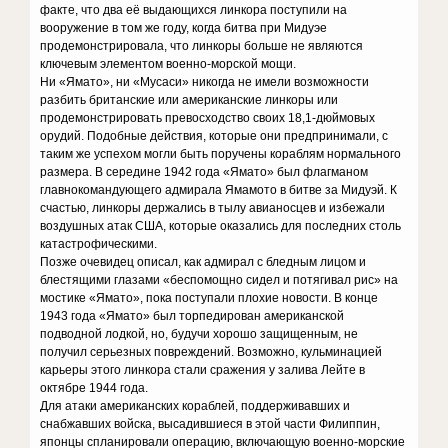
факте, что два её выдающихся линкора поступили на
вооружение в том же году, когда битва при Мидуэе
продемонстрировала, что линкоры больше не являются
ключевым элементом военно-морской мощи.
Ни «Ямато», ни «Мусаси» никогда не имели возможности
разбить британские или американские линкоры или
продемонстрировать превосходство своих 18,1-дюймовых
орудий. Подобные действия, которые они предпринимали, с
таким же успехом могли быть поручены кораблям нормального
размера. В середине 1942 года «Ямато» был флагманом
главнокомандующего адмирала Ямамото в битве за Мидуэй. К
счастью, линкоры держались в тылу авианосцев и избежали
воздушных атак США, которые оказались для последних столь
катастрофическими.
Позже очевидец описал, как адмирал с бледным лицом и
блестящими глазами «беспомощно сидел и потягивал рис» на
мостике «Ямато», пока поступали плохие новости. В конце
1943 года «Ямато» был торпедирован американской
подводной лодкой, но, будучи хорошо защищенным, не
получил серьезных повреждений. Возможно, кульминацией
карьеры этого линкора стали сражения у залива Лейте в
октябре 1944 года.
Для атаки американских кораблей, поддерживавших и
снабжавших войска, высадившиеся в этой части Филиппин,
японцы спланировали операцию, включающую военно-морские