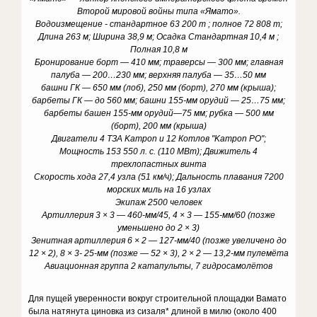
Второй мировой войны типа «Ямато».
Водоизмещение - стандартное 63 200 т ; полное 72 808 т;
Длина 263 м; Ширина 38,9 м; Осадка Стандартная 10,4 м ;
Полная 10,8 м
Бронирование борт — 410 мм; траверсы — 300 мм; главная
палуба — 200…230 мм; верхняя палуба — 35…50 мм
башни ГК — 650 мм (лоб), 250 мм (борт), 270 мм (крыша);
барбеты ГК — до 560 мм; башни 155-мм орудий — 25…75 мм;
барбеты башен 155-мм орудий—75 мм; рубка — 500 мм
(борт), 200 мм (крыша)
Двигатели 4 ТЗА Kampon и 12 Котлов "Kampon РО";
Мощность 153 550 л. с. (110 МВт); Движитель 4
трехлопастных винта
Скорость хода 27,4 узла (51 км/ч); Дальность плавания 7200
морских миль на 16 узлах
Экипаж 2500 человек
Артиллерия 3 × 3 — 460-мм/45, 4 × 3 — 155-мм/60 (позже
уменьшено до 2 × 3)
Зенитная артиллерия 6 × 2 — 127-мм/40 (позже увеличено до
12 × 2), 8 × 3- 25-мм (позже — 52 × 3), 2 × 2 — 13,2-мм пулемёта
Авиационная группа 2 катапульты, 7 гидросамолётов
Для пущей уверенности вокруг строительной площадки Вамато
была натянута циновка из сизаля* длиной в милю (около 400