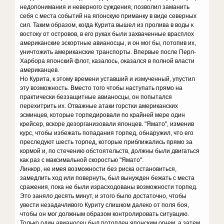
недопонимания и неверного суждения, позволил заманить
себя с места событий на японскую приманку в виде северных
сил. Таким образом, когда Курита вышел из пролива в воды к
востоку от островов, в его руках были захваченные врасплох
американские эскортные авианосцы, и он мог бы, потопив их,
уничтожить американские транспорты. Впервые после Перл-
Харбора японский флот, казалось, оказался в полной власти
американцев.
Но Курита, к этому времени уставший и измученный, упустил
эту возможность. Вместо того чтобы наступать прямо на
практически беззащитные авианосцы, он попытался
перехитрить их. Отважные атаки горстки американских
эсминцев, которые торпедировали по крайней мере один
крейсер, вскоре дезорганизовали японцев. "Ямато", изменив
курс, чтобы избежать попадания торпед, обнаружил, что его
преследуют шесть торпед, которые приближались прямо за
кормой и, по стечению обстоятельств, должны были двигаться
как раз с максимальной скоростью "Ямато".
Линкор, не имея возможности без риска остановиться,
замедлить ход или повернуть, был вынужден бежать с места
сражения, пока не были израсходованы возможности торпед.
Это заняло десять минут, и этого было достаточно, чтобы
увести незадачливого Куриту слишком далеко от поля боя,
чтобы он мог должным образом контролировать ситуацию.
Только один авианосец был потоплен японским огнем, а затем