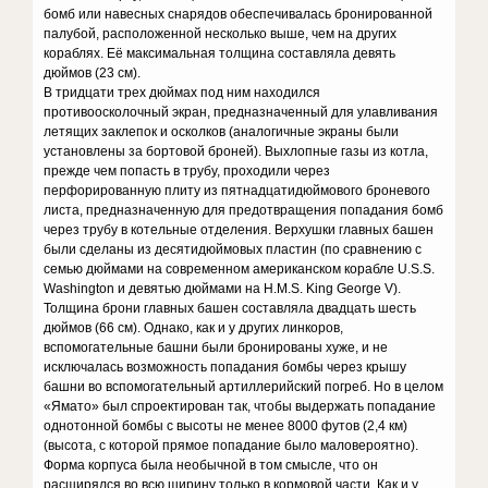
бомб или навесных снарядов обеспечивалась бронированной
палубой, расположенной несколько выше, чем на других
кораблях. Её максимальная толщина составляла девять
дюймов (23 см).
В тридцати трех дюймах под ним находился
противоосколочный экран, предназначенный для улавливания
летящих заклепок и осколков (аналогичные экраны были
установлены за бортовой броней). Выхлопные газы из котла,
прежде чем попасть в трубу, проходили через
перфорированную плиту из пятнадцатидюймового броневого
листа, предназначенную для предотвращения попадания бомб
через трубу в котельные отделения. Верхушки главных башен
были сделаны из десятидюймовых пластин (по сравнению с
семью дюймами на современном американском корабле U.S.S.
Washington и девятью дюймами на H.M.S. King George V).
Толщина брони главных башен составляла двадцать шесть
дюймов (66 см). Однако, как и у других линкоров,
вспомогательные башни были бронированы хуже, и не
исключалась возможность попадания бомбы через крышу
башни во вспомогательный артиллерийский погреб. Но в целом
«Ямато» был спроектирован так, чтобы выдержать попадание
однотонной бомбы с высоты не менее 8000 футов (2,4 км)
(высота, с которой прямое попадание было маловероятно).
Форма корпуса была необычной в том смысле, что он
расширялся во всю ширину только в кормовой части. Как и у