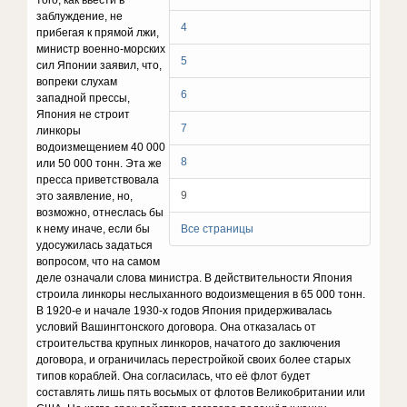
того, как ввести в
заблуждение, не
4
прибегая к прямой лжи,
министр военно-морских
5
сил Японии заявил, что,
вопреки слухам
6
западной прессы,
Япония не строит
7
линкоры
водоизмещением 40 000
8
или 50 000 тонн. Эта же
пресса приветствовала
9
это заявление, но,
возможно, отнеслась бы
к нему иначе, если бы
Все страницы
удосужилась задаться
вопросом, что на самом
деле означали слова министра. В действительности Япония
строила линкоры неслыханного водоизмещения в 65 000 тонн.
В 1920-е и начале 1930-х годов Япония придерживалась
условий Вашингтонского договора. Она отказалась от
строительства крупных линкоров, начатого до заключения
договора, и ограничилась перестройкой своих более старых
типов кораблей. Она согласилась, что её флот будет
составлять лишь пять восьмых от флотов Великобритании или