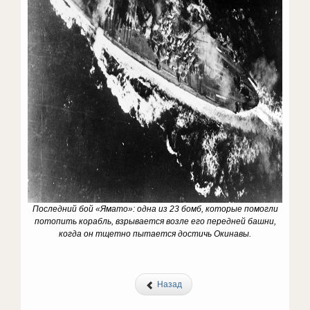
Последний бой «Ямато»: одна из 23 бомб, которые помогли
потопить корабль, взрывается возле его передней башни,
когда он тщетно пытается достичь Окинавы.
Назад