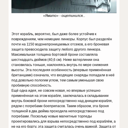
«Ямато» - ощетинился...
Этот корабль, вероятно, был даже более устойчив к
повреждениям, чем немецкие линкоры. Корпус был разделён
почти на 1150 водонепроницаемых отсеков, а его броневая
защита превосходила защиту любого другого линкора.
Максимальная толщина бортовой брони составляла
шестнадцать дюймов (40,6 см). Ниже ватерлинии она
становилась тоньше, наклоняясь внутрь по мере снижения
высоты. Эта последняя особенность (впервые применённая
британцами) означала, что входящие снаряды попадали в неё
под довольно пологим углом, тем самым уменьшая свою
пробивную способность.
Ещё одна идея, не совсем новая, но впервые успешно
применённая на этом корабле, заключалась в складывании
внутрь боковой брони непосредственно над днищем корабля,
рядом с погребами боеприпасов. Таким образом, эта броня
толщиной в два дюйма проходила непосредственно под
погребами. Поскольку новые магнитные торпеды
проектировались для взрыва непосредственно под кораблём, а
не на его борту, эта защита считалась очень важной. Защита от