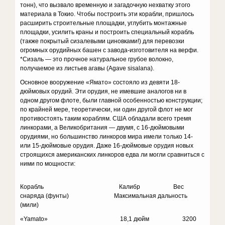
тонн), что вызвало временную и загадочную нехватку этого
материала в Токио. Чтобы построить эти корабли, пришлось
расширить строительные площадки, углубить монтажные
площадки, усилить краны и построить специальный корабль
(также покрытый сизалевыми циновками!) для перевозки
огромных орудийных башен с завода-изготовителя на верфи.
*Сизаль — это прочное натуральное грубое волокно,
получаемое из листьев агавы (Agave sisalana).
Основное вооружение «Ямато» состояло из девяти 18-
дюймовых орудий. Эти орудия, не имевшие аналогов ни в
одном другом флоте, были главной особенностью конструкции;
по крайней мере, теоретически, ни один другой флот не мог
противостоять таким кораблям. США обладали всего тремя
линкорами, а Великобритания — двумя, с 16-дюймовыми
орудиями, но большинство линкоров мира имели только 14-
или 15-дюймовые орудия. Даже 16-дюймовые орудия новых
строящихся американских линкоров едва ли могли сравниться с
ними по мощности:
Корабль Калибр Вес
снаряда (фунты) Максимальная дальность
(мили)
«Yamato» 18,1 дюйм 3200