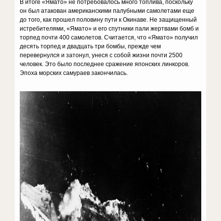
В итоге «Ямато» не потребовалось много топлива, поскольку
он был атакован американскими палубными самолетами еще
до того, как прошел половину пути к Окинаве. Не защищенный
истребителями, «Ямато» и его спутники пали жертвами бомб и
торпед почти 400 самолетов. Считается, что «Ямато» получил
десять торпед и двадцать три бомбы, прежде чем
перевернулся и затонул, унеся с собой жизни почти 2500
человек. Это было последнее сражение японских линкоров.
Эпоха морских самураев закончилась.