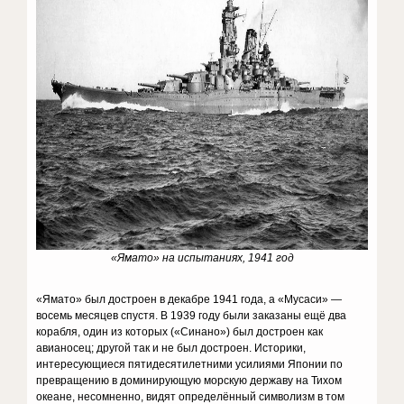
«Ямато» на испытаниях, 1941 год
«Ямато» был достроен в декабре 1941 года, а «Мусаси» —
восемь месяцев спустя. В 1939 году были заказаны ещё два
корабля, один из которых («Синано») был достроен как
авианосец; другой так и не был достроен. Историки,
интересующиеся пятидесятилетними усилиями Японии по
превращению в доминирующую морскую державу на Тихом
океане, несомненно, видят определённый символизм в том