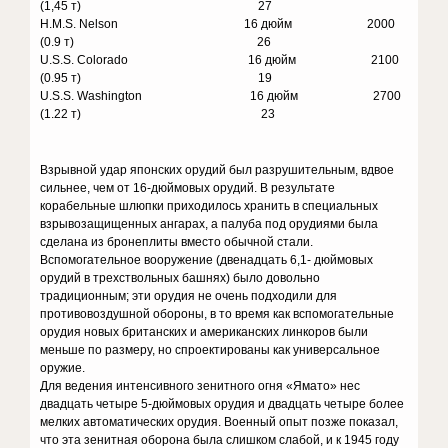
(1,45 т) 27
H.M.S. Nelson 16 дюйм 2000
(0.9 т) 26
U.S.S. Colorado 16 дюйм 2100
(0.95 т) 19
U.S.S. Washington 16 дюйм 2700
(1.22 т) 23
Взрывной удар японских орудий был разрушительным, вдвое
сильнее, чем от 16-дюймовых орудий. В результате
корабельные шлюпки приходилось хранить в специальных
взрывозащищенных ангарах, а палуба под орудиями была
сделана из бронеплиты вместо обычной стали.
Вспомогательное вооружение (двенадцать 6,1- дюймовых
орудий в трехствольных башнях) было довольно
традиционным; эти орудия не очень подходили для
противовоздушной обороны, в то время как вспомогательные
орудия новых британских и американских линкоров были
меньше по размеру, но спроектированы как универсальное
оружие.
Для ведения интенсивного зенитного огня «Ямато» нес
двадцать четыре 5-дюймовых орудия и двадцать четыре более
мелких автоматических орудия. Военный опыт позже показал,
что эта зенитная оборона была слишком слабой, и к 1945 году