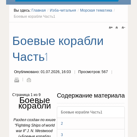
Вы здесь:
Главная
/
Изба-читальня
/
Морская тематика
/
Боевые корабли Часть1
Боевые корабли
Часть1
Опубликовано: 01.07.2026, 16:03
Просмотров: 567
Содержание материала
Страница 1 из 9
Боевые
корабли
Боевые корабли Часть1
Раздел создан по книге
2
"
Fightimg Ships of world
war II"
J. N. Westwood
3
(«Боевые корабли