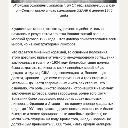
Японский эскортный корабль "Тип C", №1, затонувший к югу
от Сямыня после атаки самолетов USAAF, 6 апреля 1945
года
К удивлению многих, это сотрудничество действительно
началось, и результатом его стал Вашингтонский военно-
морской договор 1922 года. Этот договор приветствовался всем
миром, но не конструкторами линкоров.
Что касается линейных кораблей, то основные положения
этого довольно примечательного международного соглашения
заключались в том, что к 1934 году Великобритания должна
была сократить количество своих линейных кораблей до
двадцати единиц, США — до восемнадцати, Японии — до
десяти, Франции — до семи современных и трех старых, а
Италии — до шести современных и четырех старых. Это
означало, что большинство кораблей, строившихся на момент
заключения договора, были заброшены. Более того, хотя
Британии было разрешено построить сразу два новых
линкора, а Франции и Италии — по одному в конце двадцатых
годов, до 1931 года никакие другие новые линкоры (или более
быстрые и менее бронированные линейные крейсеры) не
могли быть спущены на воду. Кроме того, ни один корабль не
должен был превышать 35 000 тонн, иметь орудия калибром