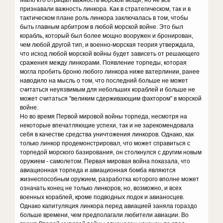
Мало кто отрицал важность морской мощи, но не все
признавали важность линкора. Как в стратегическом, так и в
тактическом плане роль линкора заключалась в том, чтобы
быть главным арбитром в любой морской войне. Это был
корабль, который был более мощно вооружен и бронирован,
чем любой другой тип, и военно-морская теория утверждала,
что исход любой морской войны будет зависеть от решающего
сражения между линкорами. Появление торпеды, которая
могла пробить броню любого линкора ниже ватерлинии, ранее
наводило на мысль о том, что последний больше не может
считаться неуязвимым для небольших кораблей и больше не
может считаться "великим сдерживающим фактором" в морской
войне.
Но во время Первой мировой войны торпеда, несмотря на
некоторые впечатляющие успехи, так и не зарекомендовала
себя в качестве средства уничтожения линкоров. Однако, как
только линкор продемонстрировал, что может справиться с
торпедой морского базирования, он столкнулся с другим новым
оружием - самолетом. Первая мировая война показала, что
авиационная торпеда и авиационная бомба являются
жизнеспособным оружием, разработка которого вполне может
означать конец не только линкоров, но, возможно, и всех
военных кораблей, кроме подводных лодок и авианосцев.
Однако капитуляция линкора перед авиацией заняла гораздо
больше времени, чем предполагали любители авиации. Во