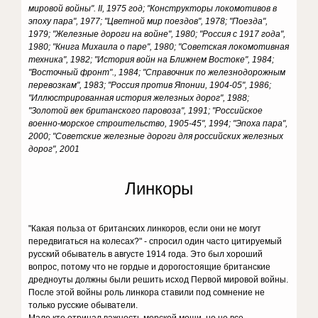
мировой войны". II, 1975 год; "Конструкторы локомотивов в
эпоху пара", 1977; "Цветной мир поездов", 1978; "Поезда",
1979; "Железные дороги на войне", 1980; "Россия с 1917 года",
1980; "Книга Михаила о паре", 1980; "Советская локомотивная
техника", 1982; "История войн на Ближнем Востоке", 1984;
"Восточный фронт"., 1984; "Справочник по железнодорожным
перевозкам", 1983; "Россия против Японии, 1904-05", 1986;
"Иллюстрированная история железных дорог", 1988;
"Золотой век британского паровоза", 1991; "Российское
военно-морское строительство, 1905-45", 1994; "Эпоха пара",
2000; "Советские железные дороги для российских железных
дорог", 2001
Линкоры
"Какая польза от британских линкоров, если они не могут
передвигаться на колесах?" - спросил один часто цитируемый
русский обыватель в августе 1914 года. Это был хороший
вопрос, потому что не гордые и дорогостоящие британские
дредноуты должны были решить исход Первой мировой войны.
После этой войны роль линкора ставили под сомнение не
только русские обыватели.