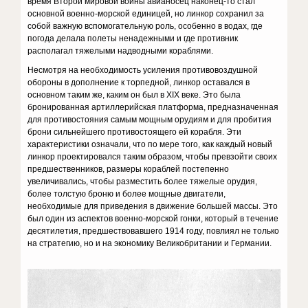
время Второй мировой войны авианосец наконец-то стал
основной военно-морской единицей, но линкор сохранил за
собой важную вспомогательную роль, особенно в водах, где
погода делала полеты ненадежными и где противник
располагал тяжелыми надводными кораблями.
Несмотря на необходимость усиления противовоздушной
обороны в дополнение к торпедной, линкор оставался в
основном таким же, каким он был в XIX веке. Это была
бронированная артиллерийская платформа, предназначенная
для противостояния самым мощным орудиям и для пробития
брони сильнейшего противостоящего ей корабля. Эти
характеристики означали, что по мере того, как каждый новый
линкор проектировался таким образом, чтобы превзойти своих
предшественников, размеры кораблей постепенно
увеличивались, чтобы разместить более тяжелые орудия,
более толстую броню и более мощные двигатели,
необходимые для приведения в движение большей массы. Это
был один из аспектов военно-морской гонки, который в течение
десятилетия, предшествовавшего 1914 году, повлиял не только
на стратегию, но и на экономику Великобритании и Германии.