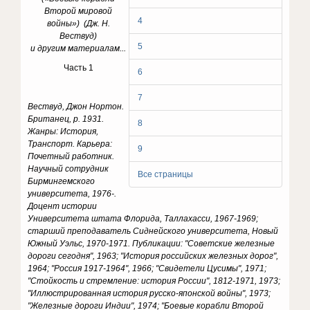
Второй мировой
4
войны») (Дж. Н.
Вествуд)
5
и другим материалам...
Часть 1
6
7
Вествуд, Джон Нортон.
Британец, р. 1931.
8
Жанры: История,
Транспорт. Карьера:
9
Почетный работник.
Научный сотрудник
Все страницы
Бирмингемского
университета, 1976-.
Доцент истории
Университета штата Флорида, Таллахасси, 1967-1969;
старший преподаватель Сиднейского университета, Новый
Южный Уэльс, 1970-1971. Публикации: "Советские железные
дороги сегодня", 1963; "История российских железных дорог",
1964; "Россия 1917-1964", 1966; "Свидетели Цусимы", 1971;
"Стойкость и стремление: история России", 1812-1971, 1973;
"Иллюстрированная история русско-японской войны", 1973;
"Железные дороги Индии", 1974; "Боевые корабли Второй