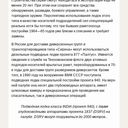
строи­тельства серии смогут находиться в эксплуатации еще не
менее 20 лет. При этом они сохранят все средства
обнаружения, разведки, бо­евого управления, а также
торпедное оружие. Перспектива исполь­зования лодок этого
типа в качестве носителей подразделений сил спецопераций
реальна хотя бы потому, что три бывших ракетоносца
постройки 1964—65 годов уже близки к списанию и требуют
замены.
В России для доставки диверсионных групп и
транспортировщи­ков типа «Сирена» могут использоваться
дизельные подводные лодки проекта 877 «Палтус». Имеются
сведения о службе на Тихоокеанс­ком флоте двух атомных
подлодок-носителей крылатых ракет, переоборудованных в 70-
е годы для доставки групп разведчиков-ди­версантов. Кроме
того, в 1980 году на вооружение ВМФ СССР посту­пила
подводная лодка специальной постройки проекта 940. На верх­
ней палубе она несет два глубоководных аппарата, имеет
шлюзовые камеры и предназначена для проведения как
спасательных, так и ди­версионных операций.
Подводная лодка класса INDIA (проект 940), с двумя
глудоководными аппаратами проекта 1837 (DSRV) на
палубе. DSRV могут погружаться до 2000 метров...