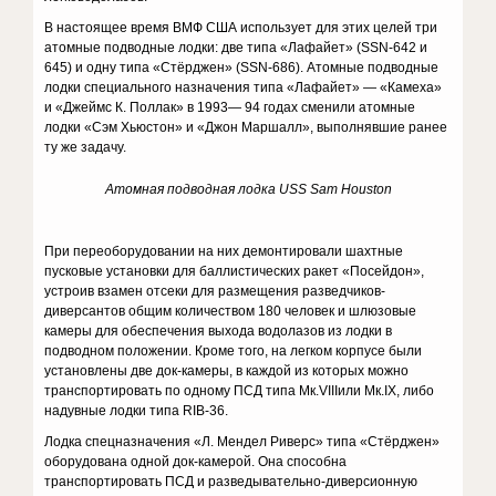
В настоящее время ВМФ США использует для этих целей три
атом­ные подводные лодки: две типа «Лафайет» (SSN-642 и
645) и одну типа «Стёрджен» (SSN-686). Атомные подводные
лодки специального на­значения типа «Лафайет» — «Камеха»
и «Джеймс К. Поллак» в 1993— 94 годах сменили атомные
лодки «Сэм Хьюстон» и «Джон Маршалл», выполнявшие ранее
ту же задачу.
Атомная
подводная
лодка
USS Sam Houston
При переоборудовании на них демонтировали шахтные
пусковые установки для баллистических ракет «Посейдон»,
устроив взамен отсеки для размещения разведчиков-
диверсантов общим количеством 180 человек и шлюзовые
камеры для обеспечения выхода водолазов из лодки в
подводном положении. Кроме того, на легком корпусе были
установлены две док-камеры, в каждой из которых можно
транс­портировать по одному ПСД типа Мк.VIIIили Мк.IХ, либо
надувные лодки типа RIВ-36.
Лодка спецназначения «Л. Мендел Риверс» типа «Стёрджен»
обо­рудована одной док-камерой. Она способна
транспортировать ПСД и разведывательно-диверсионную