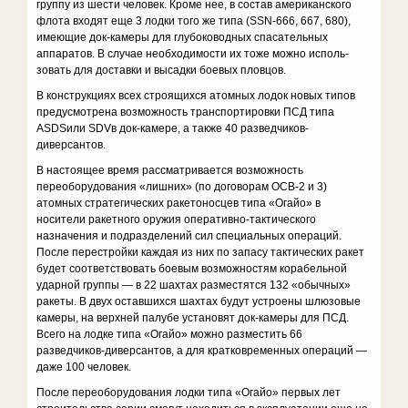
группу из шести человек. Кроме нее, в состав американского
флота входят еще 3 лодки того же типа (SSN-666, 667, 680),
имеющие док-камеры для глубоководных спаса­тельных
аппаратов. В случае необходимости их тоже можно исполь­
зовать для доставки и высадки боевых пловцов.
В конструкциях всех строящихся атомных лодок новых типов
пре­дусмотрена возможность транспортировки ПСД типа
АSDSили SDVв док-камере, а также 40 разведчиков-
диверсантов.
В настоящее время рассматривается возможность
переоборудова­ния «лишних» (по договорам ОСВ-2 и 3)
атомных стратегических ракетоносцев типа «Огайо» в
носители ракетного оружия оперативно-тактического
назначения и подразделений сил специальных опе­раций.
После перестройки каждая из них по запасу тактических ра­кет
будет соответствовать боевым возможностям корабельной
ударной группы — в 22 шахтах разместятся 132 «обычных»
ракеты. В двух оставшихся шахтах будут устроены шлюзовые
камеры, на верх­ней палубе установят док-камеры для ПСД.
Всего на лодке типа «Огайо» можно разместить 66
разведчиков-диверсантов, а для крат­ковременных операций —
даже 100 человек.
После переоборудования лодки типа «Огайо» первых лет