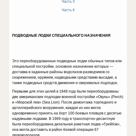
Часть 3
Часть 4
ПОДВОДНЫЕ ЛОДКИ СПЕЦИАЛЬНОГО НАЗНАЧЕНИЯ
Это переоборудованные подводные лодки обычных типов или
специальной постройки, основное назначение которых —
доставка в заданные районы водолазов-разведчиков со
снаряжением, оружием, надводными средствами высадки, а
также подводных средств движе­ния и сверхмалых подлодок.
Первыми для этих целей в 1948 году были переоборудованы
две американские подлодки военной постройки «Окунь» (Рerch)
и «Мор­ской лев» (Sеа Lion). После демонтажа торпедного и
артиллерийско­го вооружения, каждая из них могла
одновременно принять на борт 100 боевых пловцов с десятью
надувными лодками. В 1969 году в транс­портно-десантную
была переоборудована дизельная ракетная лодка «Грейбэк»,
она могла доставить в район боевой операции 67
легководолазов.