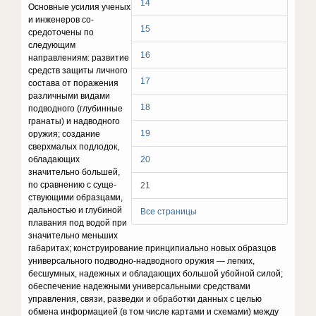
14
Основные усилия ученых
и инженеров со­
15
средоточены по
следующим
16
направлениям: развитие
средств защи­ты личного
17
состава от поражения
различными видами
18
подводного (глубинные
гранаты) и надводного
19
оружия; создание
сверхмалых подлодок,
обладающих
20
значительно большей,
по сравнению с суще­
21
ствующими образцами,
дальностью и глубиной
Все страницы
плавания под водой при
значительно меньших
габаритах; конструирование принципи­ально новых образцов
универсального подводно-надводного ору­жия — легких,
бесшумных, надежных и обладающих большой убой­ной силой;
обеспечение надежными универсальными средствами
управления, связи, разведки и обработки данных с целью
обмена ин­формацией (в том числе картами и схемами) между