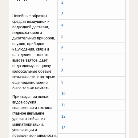
2
3
Новейшие образцы
средств воздушной и
4
подводной доставки,
гидрокостюмов и
5
дыхательных приборов,
оружия, приборов
6
наблюдения, связи и
наведения — все это,
7
вместе взятое, дает
подводному спецназу
8
колоссальные боевые
возможности, о которых
9
еще недав­но можно
было только мечтать.
10
При создании новых
видов оружия,
11
снаряжения и техники
глав­ное внимание
12
уделяют сейчас их
миниатюризации,
13
унификации и
повышению надежности.