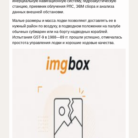
инерциальную навигационную систему, гидроакустическую
станцию, приемник облучения РЛС, ЭВМ сбора и анализа
данных внешней обстановки.
Малые размеры и масса лодки позволяют доставлять ее в
нужный район по воздуху, в подводном положении на палубе
обычных субма­рин или на борту надводных кораблей.
Испытания GSТ-9 в 1988—89 гг. прошли успешно, отмечалась
простота управления лодки и хоро­шие ходовые качества.