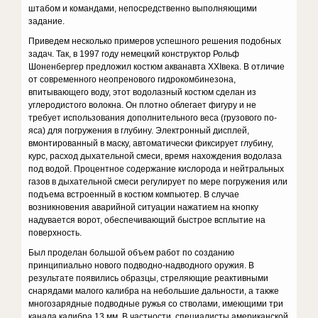
штабом и коман­дами, непосредственно выполняющими
задание.
Приведем несколько примеров успешного решения подобных
за­дач. Так, в 1997 году немецкий конструктор Рольф
Шоненбергер пред­ложил костюм акванавта XXIвека. В отличие
от современного неопренового гидрокомбинезона,
впитывающего воду, этот водолазный костюм сделан из
углеродистого волокна. Он плотно облегает фигу­ру и не
требует использования дополнительного веса (грузового по­
яса) для погружения в глубину. Электронный дисплей,
вмонтирован­ный в маску, автоматически фиксирует глубину,
курс, расход дыхательной смеси, время нахождения водолаза
под водой. Процен­тное содержание кислорода и нейтральных
газов в дыхательной сме­си регулирует по мере погружения или
подъема встроенный в кос­тюм компьютер. В случае
возникновения аварийной ситуации нажатием на кнопку
надувается ворот, обеспечивающий быстрое всплытие на
поверхность.
Был проделан большой объем работ по созданию
принципиаль­но нового подводно-надводного оружия. В
результате появились об­разцы, стреляющие реактивными
снарядами малого калибра на не­большие дальности, а также
многозарядные подводные ружья со стволами, имеющими три
канала калибра 13 мм. В частности, специ­алисты американской