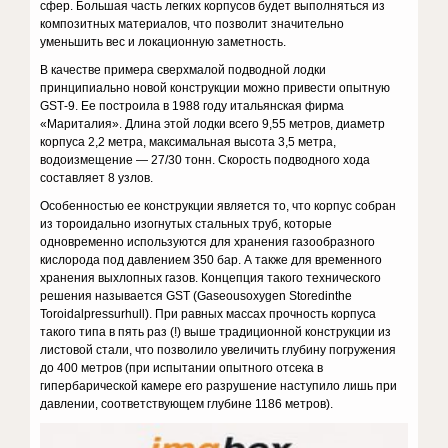
сфер. Большая часть легких корпусов будет выполняться из
композитных материалов, что позволит значительно
уменьшить вес и локационную заметность.
В качестве примера сверхмалой подводной лодки
принципиаль­но новой конструкции можно привести опытную
GSТ-9. Ее построи­ла в 1988 году итальянская фирма
«Мариталия». Длина этой лодки всего 9,55 метров, диаметр
корпуса 2,2 метра, максимальная высота 3,5 метра,
водоизмещение — 27/30 тонн. Скорость подводного хода
составляет 8 узлов.
Особенностью ее конструкции является то, что корпус собран
из тороидально изогнутых стальных труб, которые
одновременно ис­пользуются для хранения газообразного
кислорода под давлением 350 бар. А также для временного
хранения выхлопных газов. Концепция такого технического
решения называется GSТ (Gaseousохygen Storedinthe
Toroidalрressurhull). При равных массах прочность корпуса
такого типа в пять раз (!) выше традиционной конструкции из
листо­вой стали, что позволило увеличить глубину погружения
до 400 мет­ров (при испытании опытного отсека в
гипербарической камере его разрушение наступило лишь при
давлении, соответствующем глуби­не 1186 метров).