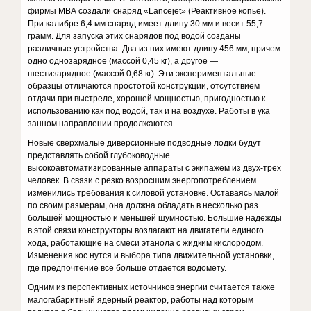
фирмы МВА создали снаряд «Lancejet» (Реак­тивное копье).
При калибре 6,4 мм снаряд имеет длину 30 мм и весит 55,7
грамм. Для запуска этих снарядов под водой созданы
различные устройства. Два из них имеют длину 456 мм, причем
одно однозаряд­ное (массой 0,45 кг), а другое —
шестизарядное (массой 0,68 кг). Эти экспериментальные
образцы отличаются простотой конструкции, отсутствием
отдачи при выстреле, хорошей мощностью, пригодностью к
использованию как под водой, так и на воздухе. Работы в ука
занном направлении продолжаются.
Новые сверхмалые диверсионные подводные лодки будут
пред­ставлять собой глубоководные
высокоавтоматизированные аппара­ты с экипажем из двух-трех
человек. В связи с резко возросшим энер­гопотреблением
изменились требования к силовой установке. Оставаясь малой
по своим размерам, она должна обладать в несколь­ко раз
большей мощностью и меньшей шумностью. Большие надеж­ды
в этой связи конструкторы возлагают на двигатели единого
хода, работающие на смеси этанола с жидким кислородом.
Изменения кос нутся и выбора типа движительной установки,
где предпочтение все больше отдается водомету.
Одним из перспективных источников энергии считается также
малогабаритный ядерный реактор, работы над которым