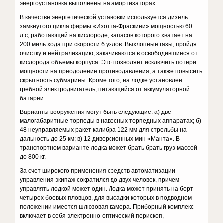
энергоустановка выполнены на амортизаторах.
В качестве энергетической установки используется дизель
замк­нутого цикла фирмы «Изотта-Фраскини» мощностью 60
л.с, работающий на кислороде, запасов которого хватает на
200 миль хода при скорости б узлов. Выхлопные газы, пройдя
очистку и нейтрализацию, закачиваются в освободившиеся от
кислорода объемы корпуса. Это позволяет исключить потери
мощности на преодоление противодав­ления, а также повысить
скрытность субмарины. Кроме того, на лод­ке установлен
гребной электродвигатель, питающийся от аккумуля­торной
батареи.
Варианты вооружения могут быть следующие: а) две
малогабарит­ные торпеды в навесных торпедных аппаратах; б)
48 неуправляемых ракет калибра 122 мм для стрельбы на
дальность до 25 км; в) 12 дивер­сионных мин «Манта». В
транспортном варианте лодка может брать брать груз массой
до 800 кг.
За счет широкого применения средств автоматизации
управления экипаж сократился до двух человек, причем
управлять лодкой может один. Лодка может принять на борт
четырех боевых пловцов, для высадки которых в подводном
положении имеется шлюзовая каме­ра. Приборный комплекс
включает в себя электронно-оптический перископ,