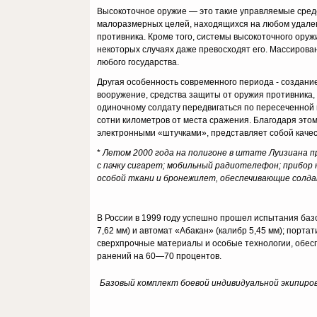
Высокоточное оружие — это такие управляемые средс
малоразмерных целей, находящихся на любом удалении
противника. Кроме того, системы высокоточного ору­
некоторых случаях даже превосходят его. Мас­сиров
любого государства.
Другая особенность современного периода - создан
вооружение, средства защиты от оружия противника
одиночному солдату передвигаться по пере­сеченной 
сотни километров от места сражения. Благодаря это
электронными «штучками», представляет собой каче
*
Летом 2000 года на полигоне в штате Луизиана пр
с пачку сигарет; мобильный радиотелефон; прибор
особой ткани и бронежилет, обеспечивающие солд
В России в 1999 году успешно прошел испытания баз
7,62 мм) и автомат «Абакан» (калибр 5,45 мм); порт
сверхпрочные материалы и особые технологии, обесп
ранений на 60—70 процен­тов.
Базовый комплект боевой индивидуальной экипиров