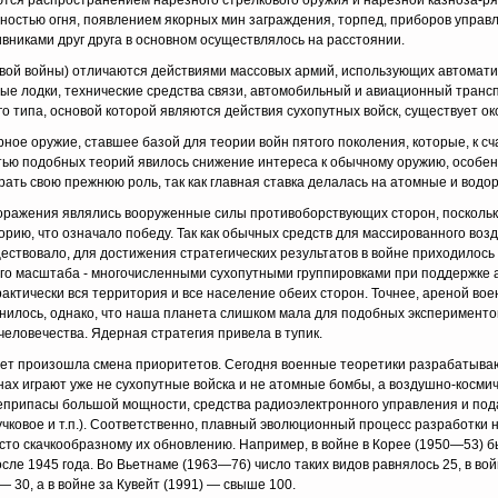
чаются рас­пространением нарезного стрелкового оружия и нарезной казноза-р
остью огня, появлением якорных мин заграждения, торпед, приборов уп­рав
в­никами друг друга в основном осуществлялось на расстоянии.
вой вой­ны) отличаются действиями массовых армий, использующих автома­т
ые лодки, технические средства связи, автомобильный и авиационный трансп
 типа, основой которой являются действия сухопутных войск, существует око
ное оружие, ставшее базой для теории войн пятого поколения, которые, к сча
ью по­добных теорий явилось снижение интереса к обычному оружию, осо­бе
рать свою прежнюю роль, так как главная ставка делалась на атомные и вод
оражения являлись вооруженные силы противоборствующих сторон, поскольк
орию, что означало победу. Так как обычных средств для массированного воз
ествовало, для достижения стратегических результатов в войне приходилось
го масштаба - многочисленными сухопутными группиров­ками при поддержке а
ктически вся территория и все население обе­их сторон. Точнее, ареной во
снилось, однако, что наша планета слиш­ком мала для подобных эксперименто
еловечества. Ядерная стратегия при­вела в тупик.
 лет произошла смена приоритетов. Сегодня военные теоретики разрабатыва
ах играют уже не сухопутные войска и не атомные бомбы, а воздушно-космич
оеприпасы большой мощности, средства радиоэлектронного управления и под
чковое и т.п.). Соответственно, плавный эволюционный процесс разработки 
сто скачкообразному их обновлению. Например, в войне в Корее (1950—53) 
сле 1945 года. Во Вьетнаме (1963—76) число таких видов равнялось 25, в вой
 30, а в войне за Кувейт (1991) — свыше 100.