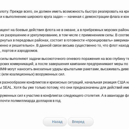
лоту. Преж­де всего, он должен иметь возможность быстро реагировать на кр
ти к выполнению широкого круга задач — начиная с демонстрации флага и кон
я акцент на боевые действия флота не в океане, а в прибрежных морских райо
 их разрешению и урегулированию, в том числе с применением силы. В соотв
нутых в передовых районах, состоит в го­товности «проецировать» американ
нно и решительно». В данной связи весьма существенно то, что флот находи
 портов и аэродро­мов.
силы выпол­няют задачи высокоточного огневого поражения на всю глубину 
орских коммуникаций, а после завершения кампании предпринимают меры по
ВМФ могут наносить внезапные удары кры­латыми ракетами, высаживать диве
 (или коалиционных) вооруженных сил.
м разнооб­разии конфликтов и кризисных ситуаций, начальная реакция США на 
ы SEAL. Хотя бы уже только потому, что они предназначены для действий им
оруженных сил к участию в конфликтах следующего столетия. А в авангарде фл
 почти полмиллиарда долларов в год.
Назад
Вперед