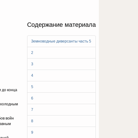
Содержание материала
Земноводные диверсанты часть 5
2
3
4
5
 до конца
6
й холодным
7
бов войн
8
лавным
9