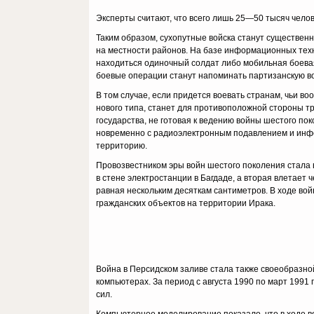
Эксперты считают, что все­го лишь 25—50 тысяч чело
Таким образом, сухопутные войска станут существен
на местности районов. На базе информационных техн
находиться одиночный солдат либо мобильная боевая 
боевые операции станут напоминать партизанскую во
В том случае, если придется воевать странам, чьи в
нового типа, станет для противоположной стороны т
государства, не готовая к ведению войны шес­того п
новременно с радиоэлектронным подавлением и инфо
территорию.
Провозвестником эры войн шестого поколения стала в
в стене электро­станции в Багдаде, а вторая влетает
равная нескольким десяткам санти­метров. В ходе в
гражданских объектов на территории Ирака.
Война в Персидском заливе стала также своеобразно
компьютерах. За период с августа 1990 по март 1991
сил.