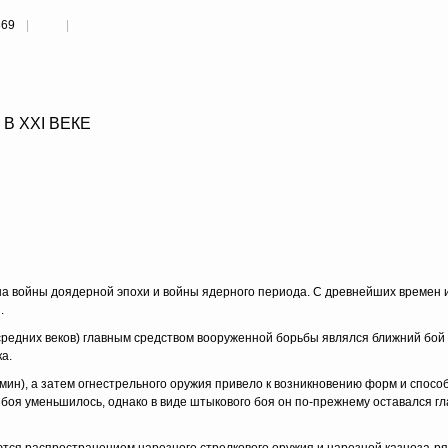
369
В XXI ВЕКЕ
на войны доядерной эпохи и войны ядерного периода. С древнейших времен и
.
 средних веков) главным средством вооруженной борьбы являлся ближний бо
а.
ин), а за­тем огнестрельного оружия привело к возникновению форм и спо­со
 боя уменьшилось, однако в виде штыкового боя он по-прежнему оставал­ся г