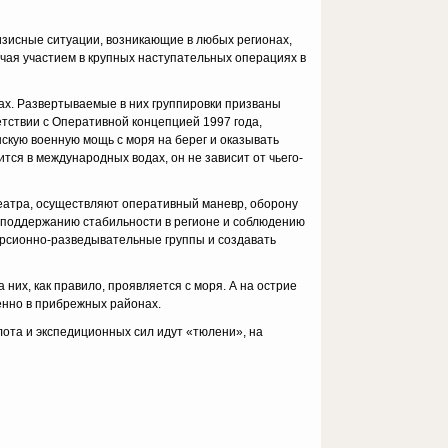
и­зисные ситуации, возникающие в любых регионах,
чая участием в круп­ных наступательных операциях в
нах. Развертываемые в них группировки призваны
етствии с Оперативной концепцией 1997 года,
скую военную мощь с моря на берег и оказывать
тся в международных водах, он не зависит от чьего-
театра, осуществляют оперативный маневр, оборону
 поддержанию ста­бильности в регионе и соблюдению
рсионно-разведывательные груп­пы и создавать
них, как правило, проявляется с моря. А на острие
енно в прибрежных районах.
о­та и экспедиционных сил идут «тюлени», на