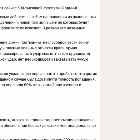
ют сейчас 500-тысячной сухопутной армии!
боевые действия в любом направлении из разнесенных
елений и новой тактики, в центре которых будет
 фронта тоже исчезнут. В результате на­земные
жение армии противника, неспособной вести войну
у и главные военные объекты врага. Армия
ится массированный удар высокоточным оружием од­
кой удар, нет необходимости захватывать чужую
а­ми увидели, как первая ракета пробивает отверстие
в данном случае была достигнута точность попадания,
ешно поразили 80% всех важнейших военных и
казать, что всю операцию заранее смоделировали на
я и обеспечения бое­вых действий многонациональных