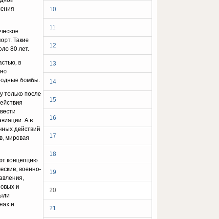
ядной
ления
10
11
ическое
орт. Такие
12
ло 80 лет.
с­тью, в
13
нно
ородные бомбы.
14
у только после
15
действия
 вести
16
виации. А в
енных действий
17
в, мировая
18
ют кон­цепцию
еские, военно-
19
авления,
новых и
20
были
нах и
21