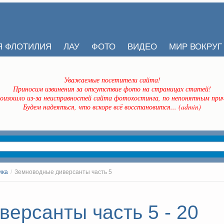
Я ФЛОТИЛИЯ
ЛАУ
ФОТО
ВИДЕО
МИР ВОКРУГ
Уважаемые посетители сайта!
Приносим извинения за отсутствие фото на страницах статей!
оизошло из-за неисправностей сайта фотохостинга, по непонятным прич
Будем надеяться, что вскоре всё восстановится... (admin)
ика
/
Земноводные диверсанты часть 5
ерсанты часть 5 - 20