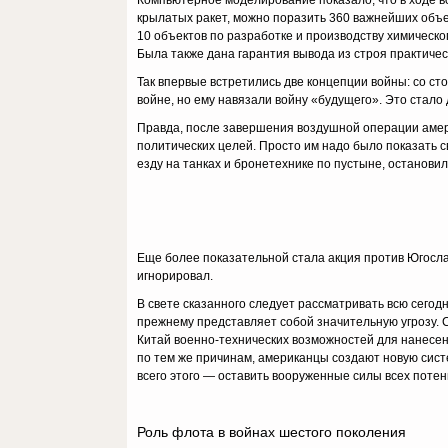
Компьютерное моделирование показало, что в ходе в
крылатых ра­кет, можно поразить 360 важнейших объе
10 объектов по разработке и про­изводству химическ
Была также дана гарантия вывода из строя практичес
Так впервые встретились две концепции войны: со ст
войне, но ему навязали войну «будущего». Это стало
Правда, после завершения воздушной операции америк
политических целей. Просто им надо было показать с
езду на танках и бронетехнике по пусты­не, останови
Еще более показательной стала акция против Югослави
игнорировал.
В свете сказанного следует рассматривать всю сегод
прежнему представля­ет собой значительную угрозу.
Китай военно-технических возможностей для нанесен
по тем же причинам, американцы создают новую сист
всего этого — оста­вить вооруженные силы всех потен
Роль флота в войнах шестого поколения