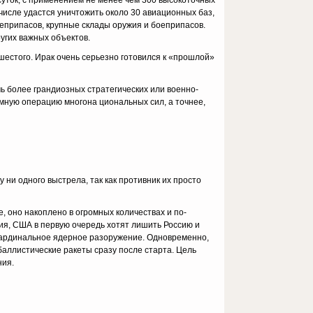
суток, с применением не менее чем 300 высокоточных
исле удастся унич­тожить около 30 авиационных баз,
оеприпасов, крупные склады оружия и боеприпасов.
ругих важных объектов.
шестого. Ирак очень серьезно готовился к «прошлой»
ь более грандиозных стратегических или военно-
емную операцию многона циональных сил, а точнее,
 ни одного выстрела, так как противник их просто
, оно накоплено в огромных количествах и по-
ия, США в первую очередь хотят лишить Россию и
кардинальное ядерное разоружение. Одновремен­но,
аллистические ракеты сразу после старта. Цель
ния.