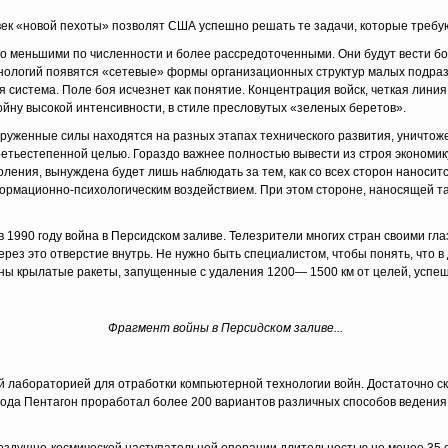
век «новой пехоты» позволят США успеш­но решать те задачи, которые требу
но меньши­ми по численности и более рассредоточенными. Они будут вести 
ологий появятся «сетевые» формы организационных структур малых подразд
система. Поле боя исчезнет как понятие. Концен­трация войск, четкая линия
йну высокой интенсивности, в стиле пресловутых «зеленых беретов».
ооруженные силы находятся на разных этапах технического развития, уничто
ретьестепенной целью. Гораздо важнее полностью вывести из строя экономик
околения, вынуждена будет лишь наблюдать за тем, как со всех сторон нанос
рмационно-психологическим воздействием. При этом стороне, наносящей та
 1990 году война в Персидском заливе. Телезрители многих стран своими глаз
 через это отверстие внутрь. Не нужно быть специалистом, чтобы понять, что 
ойны крылатые ракеты, запущенные с удаления 1200— 1500 км от целей, усп
Фрагмент войны в Персидском заливе...
й лаборато­рией для отработки компьютерной технологии войн. Достаточно с
 года Пентагон проработал бо­лее 200 вариантов различных способов ведени