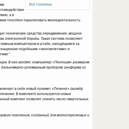
Все страницы
­ми
о­тиводействие
жию, а в
омики способно парализовать жизнедеятельность
щих технические средства передвижения, мощное
а электронной борьбы. Такая система позволяет
ым главным компьютером в штабе, находящимся за
осна­щенная подобными «экзоскелетами» и
тями.*
инцев. В нее входят: компьютер «Пентиум» размером
 с дальномерно-угломерным прибором; униформа из
ключает в себя новый пуле­мет «Печенег» (калибр
еспечения. В комплекте используются новые
анный комплект позволит снизить число смертельных
ервого поколения, созданный для мотострелковых и