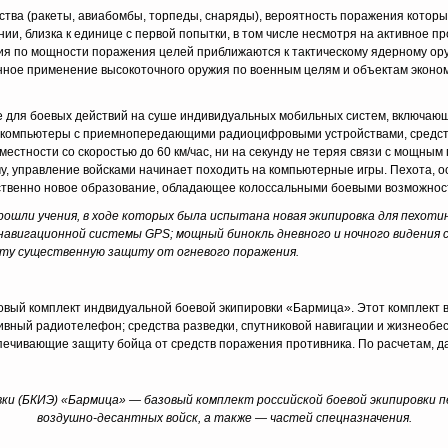
тва (раке­ты, авиабомбы, торпеды, снаряды), вероятность поражения которы
, близка к единице с первой попытки, в том числе несмотря на активное пр
жия по мощности поражения целей приближаются к тактическому ядерному ору
анное применение высокоточного оружия по военным целям и объектам экон
ие для боевых действий на суше индивидуальных мобильных систем, включаю
, компьютеры с приемнопередающими радиоцифровыми устройствами, средств
местности со скоростью до 60 км/час, ни на секунду не те­ряя связи с мощн
му, управление войсками начинает походить на компьютерные игры. Пехота, 
ственно новое образование, обладающее ко­лоссальными боевыми возможнос
ошли учения, в ходе кото­рых была испытана новая экипировка для пехот
 навигаци­онной системы
GPS
; мощный бинокль дневного и ночного видения
ату существенную защиту от огневого поражения.
овый комплект индвидуальной боевой экипировки «Бармица». Этот комплект в
ативный радиотелефон; средства разведки, спутниковой навигации и жизнеоб
ечивающие защиту бойца от средств поражения противника. По расчетам, д
ки (БКИЭ) «Бармица» — базовый комплект российской боевой экипировки п
воздушно-десантных войск, а также — частей спецназначения.