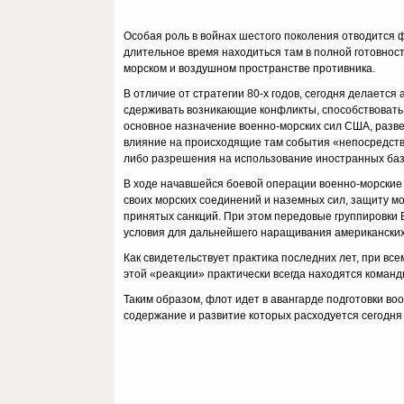
Особая роль в войнах шестого поколения отводится ф
длительное вре­мя находиться там в полной готовнос
морском и воздушном пространстве противника.
В отличие от стратегии 80-х годов, сегодня делаетс
сдержи­вать возникающие конфликты, способствовать
основное назначение военно-морских сил США, развер
влияние на происходящие там события «непосред­стве
либо разрешения на использование иностранных баз,
В ходе начавшейся боевой операции военно-морские 
своих морских соединений и наземных сил, защиту м
принятых санкций. При этом передовые группировки 
условия для дальнейшего наращивания американских
Как свидетельствует практика последних лет, при все
этой «реакции» практически всегда находятся команд
Таким образом, флот идет в авангарде подготовки во
содержание и развитие которых расходуется сегодня