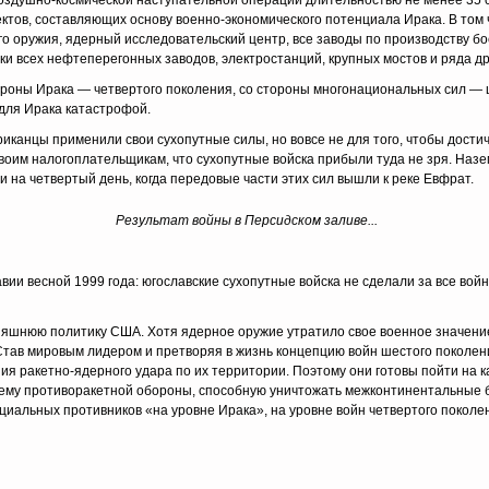
оздушно-кос­мической наступательной операции длительностью не менее 35 
ктов, составляющих основу военно-экономического потенциала Ирака. В том ч
ого оружия, ядерный исследовательский центр, все заводы по производству б
­ки всех нефтеперегонных заводов, электростанций, крупных мостов и ряда д
ороны Ира­ка — четвертого поколения, со стороны многонациональных сил — 
 для Ирака катастрофой.
анцы при­менили свои сухопутные силы, но вовсе не для того, чтобы достич
воим налогоплательщикам, что сухо­путные войска прибыли туда не зря. Наз
ли на четвертый день, когда передовые части этих сил вышли к реке Евфрат.
Результат войны в Персидском заливе...
и весной 1999 года: югославские сухопутные войска не сделали за все войну
няшнюю по­литику США. Хотя ядерное оружие утратило свое военное значение
 Став мировым лидером и претворяя в жизнь концепцию войн шестого поколен
ия ракетно-ядерного удара по их территории. Поэтому они готовы пойти на 
ему проти­воракетной обороны, способную уничтожать межконтинентальные б
циальных противников «на уров­не Ирака», на уровне войн четвертого поколе