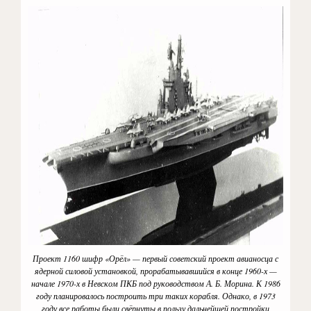
Проект 1160 шифр «Орёл» — первый советский проект авианосца с
ядерной силовой установкой, прорабатывавшийся в конце 1960-х —
начале 1970-х в Невском ПКБ под руководством А. Б. Морина. К 1986
году планировалось построить три таких корабля. Однако, в 1973
году все работы были свёрнуты в пользу дальнейшей постройки