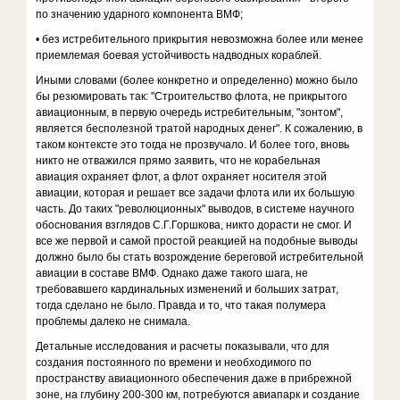
по значению ударного компонента ВМФ;
• без истребительного прикрытия невозможна более или менее
приемлемая боевая устойчивость надводных кораблей.
Иными словами (более конкретно и определенно) можно было
бы резюмировать так: "Строительство флота, не прикрытого
авиационным, в первую очередь истребительным, "зонтом",
является бесполезной тратой народных денег". К сожалению, в
таком контексте это тогда не прозвучало. И более того, вновь
никто не отважился прямо заявить, что не корабельная
авиация охраняет флот, а флот охраняет носителя этой
авиации, которая и решает все задачи флота или их большую
часть. До таких "революционных" выводов, в системе научного
обоснования взглядов С.Г.Горшкова, никто дорасти не смог. И
все же первой и самой простой реакцией на подобные выводы
должно было бы стать возрождение береговой истребительной
авиации в составе ВМФ. Однако даже такого шага, не
требовавшего кардинальных изменений и больших затрат,
тогда сделано не было. Правда и то, что такая полумера
проблемы далеко не снимала.
Детальные исследования и расчеты показывали, что для
создания постоянного по времени и необходимого по
пространству авиационного обеспечения даже в прибрежной
зоне, на глубину 200-300 км, потребуются авиапарк и создание