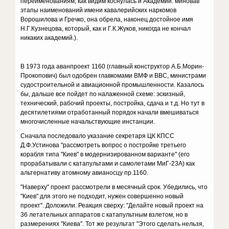
переименованиям, как видим коснулась и Академии: миновав
этапы наименований имени кавалерийских наркомов
Ворошилова и Гречко, она обрела, наконец достойное имя
Н.Г.Кузнецова, который, как и Г.К.Жуков, никогда не кончал
никаких академий.).
В 1973 года аванпроект 1160 (главный конструктор А.Б.Морин-
Прокопович) был одобрен главкомами ВМФ и ВВС, министрами
судостроительной и авиационной промышленности. Казалось
бы, дальше все пойдет по налаженной схеме: эскизный,
технический, рабочий проекты, постройка, сдача и т.д. Но тут в
десятилетиями отработанный порядок начали вмешиваться
многочисленные начальствующие инстанции.
Сначала последовало указание секретаря ЦК КПСС
Д.Ф.Устинова "рассмотреть вопрос о постройке третьего
корабля типа "Киев" в модернизированном варианте" (его
прорабатывали с катапультами и самолетами МиГ-23А) как
альтернативу атомному авианосцу пр.1160.
"Наверху" проект рассмотрели в месячный срок. Убедились, что
"Киев" для этого не подходит, нужен совершенно новый
проект". Доложили. Реакция сверху: "Делайте новый проект на
36 летательных аппаратов с катапультным взлетом, но в
размерениях "Киева". Тот же результат "Этого сделать нельзя,