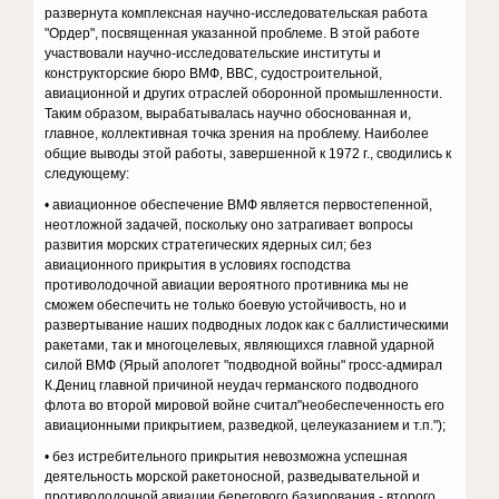
развернута комплексная научно-исследовательская работа
"Ордер", посвященная указанной проблеме. В этой работе
участвовали научно-исследовательские институты и
конструкторские бюро ВМФ, ВВС, судостроительной,
авиационной и других отраслей оборонной промышленности.
Таким образом, вырабатывалась научно обоснованная и,
главное, коллективная точка зрения на проблему. Наиболее
общие выводы этой работы, завершенной к 1972 г., сводились к
следующему:
• авиационное обеспечение ВМФ является первостепенной,
неотложной задачей, поскольку оно затрагивает вопросы
развития морских стратегических ядерных сил; без
авиационного прикрытия в условиях господства
противолодочной авиации вероятного противника мы не
сможем обеспечить не только боевую устойчивость, но и
развертывание наших подводных лодок как с баллистическими
ракетами, так и многоцелевых, являющихся главной ударной
силой ВМФ (Ярый апологет "подводной войны" гросс-адмирал
К.Дениц главной причиной неудач германского подводного
флота во второй мировой войне считал"необеспеченность его
авиационными прикрытием, разведкой, целеуказанием и т.п.");
• без истребительного прикрытия невозможна успешная
деятельность морской ракетоносной, разведывательной и
противолодочной авиации берегового базирования - второго