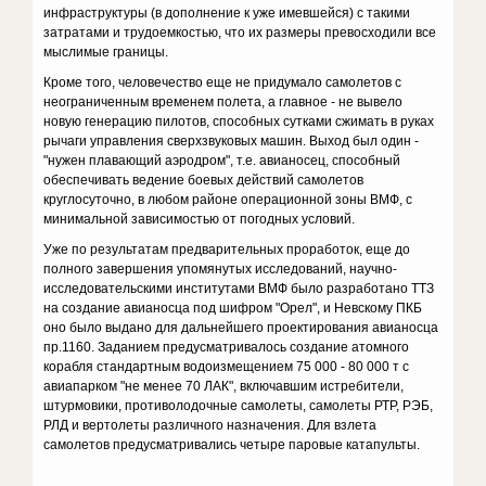
инфраструктуры (в дополнение к уже имевшейся) с такими
затратами и трудоемкостью, что их размеры превосходили все
мыслимые границы.
Кроме того, человечество еще не придумало самолетов с
неограниченным временем полета, а главное - не вывело
новую генерацию пилотов, способных сутками сжимать в руках
рычаги управления сверхзвуковых машин. Выход был один -
"нужен плавающий аэродром", т.е. авианосец, способный
обеспечивать ведение боевых действий самолетов
круглосуточно, в любом районе операционной зоны ВМФ, с
минимальной зависимостью от погодных условий.
Уже по результатам предварительных проработок, еще до
полного завершения упомянутых исследований, научно-
исследовательскими институтами ВМФ было разработано ТТЗ
на создание авианосца под шифром "Орел", и Невскому ПКБ
оно было выдано для дальнейшего проектирования авианосца
пр.1160. Заданием предусматривалось создание атомного
корабля стандартным водоизмещением 75 000 - 80 000 т с
авиапарком "не менее 70 ЛАК", включавшим истребители,
штурмовики, противолодочные самолеты, самолеты РТР, РЭБ,
РЛД и вертолеты различного назначения. Для взлета
самолетов предусматривались четыре паровые катапульты.