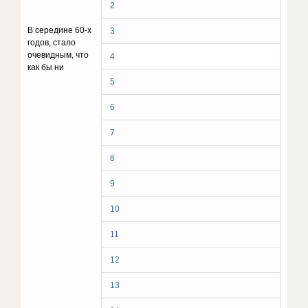
2
В середине 60-х
3
годов, стало
очевидным, что
4
как бы ни
5
6
7
8
9
10
11
12
13