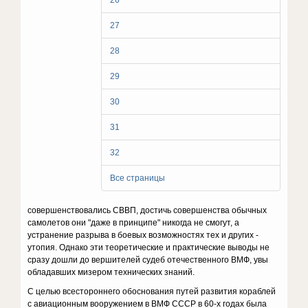
26
27
28
29
30
31
32
Все страницы
совершенствовались СВВП, достичь совершенства обычных
самолетов они "даже в принципе" никогда не смогут, а
устранение разрыва в боевых возможностях тех и других -
утопия. Однако эти теоретические и практические выводы не
сразу дошли до вершителей судеб отечественного ВМФ, увы
обладавших мизером технических знаний.
С целью всестороннего обоснования путей развития кораблей
с авиационным вооружением в ВМФ СССР в 60-х годах была