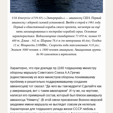
USS Enterprise (CVN-65) («Энтерпрайз») — авианосец США. Первый
авианосец с ядерной силовой установкой. Введён в строй в 1961 году.
Первый и единственный корабль своего проекта, несмотря на ещё
пять запланированных к постройке кораблей серии. Основные
характеристики: Водоизмещение стандартное 73 858 т; полное 93
400 т; Длина - 342 м; Ширина 78,4 м (по ватерлинии 40,4м); Осадка
12 м; Мощность 210МВт.; Скорость хода максимальная 33,6 узл.;
Экипаж 3000 человек + 1800 человек авиакрыла; Авиационная группа -
до 90 самолетов и вертолетов.
Характерно, что при докладе пр.1160 тогдашнему министру
обороны маршалу Советского Союза А.А.Гречко
(единственному из всех министров обороны понимавшему
проблему и решительно поддерживавшему создание
авианосцев) тот сказал: "Да чего вы там мудрите! Сделайте как
у американцев, вот с таким авиапарком". И ту же, на чертеже,
написал его примерный состав, который был близок авиакрылу
авианосца "Нимитц". (В этой связи присвоение Военно-морской
академии имени маршала не выглядит совсем уж нелепым.
Характерная для тогдашнего уклада жизни СССР любовь к