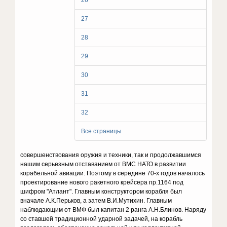
26
27
28
29
30
31
32
Все страницы
совершенствования оружия и техники, так и продолжавшимся
нашим серьезным отставанием от ВМС НАТО в развитии
корабельной авиации. Поэтому в середине 70-х годов началось
проектирование нового ракетного крейсера пр.1164 под
шифром "Атлант". Главным конструктором корабля был
вначале А.К.Перьков, а затем В.И.Мутихин. Главным
наблюдающим от ВМФ был капитан 2 ранга А.Н.Блинов. Наряду
со ставшей традиционной ударной задачей, на корабль