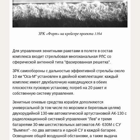
ЗРК «Форт» на крейсере проекта 1164
Для управления зенитными ракетами в полете в состав
комплекса входит стрельбовая многоканальная РЛС со
сферической антенной типа "фазированная решетка".
ЗРК самообороны с дальностью эффективной стрельбы около
10 км "Оса-М" установлен в двойной комплектации: каждый
комплекс имеет двухбалочную наводящуюся в обеих
плоскостях пусковую установку, погреб на 20 ракет и
собственную систему управления.
Зенитные огневые средства корабля дополняются
универсальной (в том числе по морским и береговым целям)
двухорудийной 130-мм автоматической артустановкой АК-130 с
радиолокационной системой управления "Лев" и тремя
батареями 30-мм шестиствольных автоматов АК- 630М с СУ
"Вымпел" - по два автомата и одной СУ в каждой батарее.
Освещение общей воздушной обстановки, а также выдача