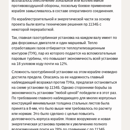
возлагалось обеспечение зональной или коллективной
противовоздушной обороны, поскольку боевое применение
корабля замысливалось в составе оперативного соединения.
По кораблестроительной и энергетической части за основу
проекта были взяты технические решения пр.1134Б с
некоторой переработкой.
Так, главная газотурбинная установка на каждом валу имеет по
два форсажных двигателя и один маршевый. Тепло
отработавших газов отбирается теплоутилизационным
контуром (ТУК), пар из которого подается на вспомогательные
паровые турбины, что повышает экономичность всей установки
на 18 узловом ходу почти на 12%.
Сложность газотурбинной установки на этом корабле очевидно
достигла предела. Опасаясь за ее надежность главный
наблюдающий возражал против ТУКа, предлагая остановиться
на схеме установки пр.1134Б. Однако сторонники борьбы за
экономичность установки "любой ценой" победили и в этот раз.
По требованию главного наблюдающего для многих корпусных
конструкций минимальная толщина стальных листов была
принята в 8-мм, что было выше чем требовалось по расчету
или нормам. Это было сделано с целью повысить
долговечность корпуса корабля. Новое вооружение и новая
энергетическая установка привели к увеличению полного
водоизмещения почти на 28% по сравнению с пр.1134Б.