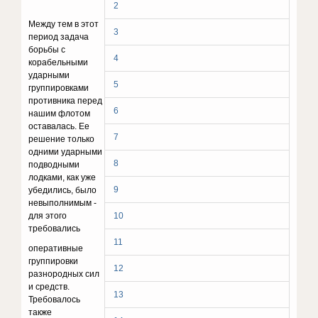
2
Между тем в этот
3
период задача
борьбы с
4
корабельными
ударными
5
группировками
противника перед
6
нашим флотом
оставалась. Ее
7
решение только
одними ударными
8
подводными
лодками, как уже
9
убедились, было
невыполнимым -
для этого
10
требовались
11
оперативные
группировки
12
разнородных сил
и средств.
13
Требовалось
также