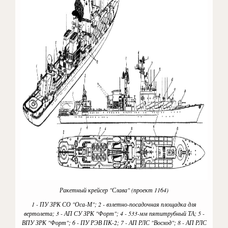
Ракетный крейсер "Слава" (проект 1164)
1 - ПУ ЗРК СО "Оса-М"; 2 - взлетно-посадочная площадка для
вертолета; 3 - АП СУ ЗРК "Форт"; 4 - 533-мм пятитрубный ТА; 5 -
ВПУ ЗРК "Форт"; 6 - ПУ РЭВ ПК-2; 7 - АП РЛС "Восход"; 8 - АП РЛС