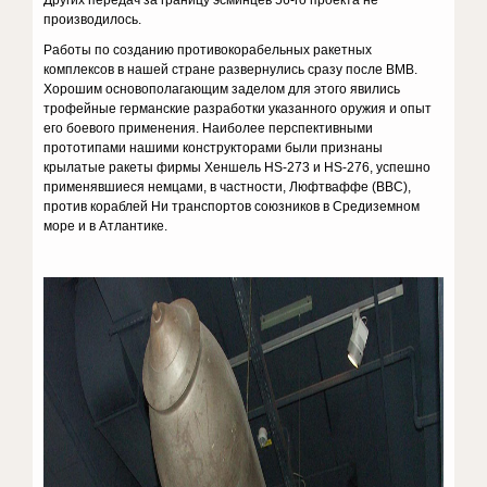
Других передач за границу эсминцев 56-го проекта не
производилось.
Работы по созданию противокорабельных ракетных
комплексов в нашей стране развернулись сразу после ВМВ.
Хорошим основополагающим заделом для этого явились
трофейные германские разработки указанного оружия и опыт
его боевого применения. Наиболее перспективными
прототипами нашими конструкторами были признаны
крылатые ракеты фирмы Хеншель НS-273 и HS-276, успешно
применявшиеся немцами, в частности, Люфтваффе (ВВС),
против кораблей Hи транспортов союзников в Средиземном
море и в Атлантике.