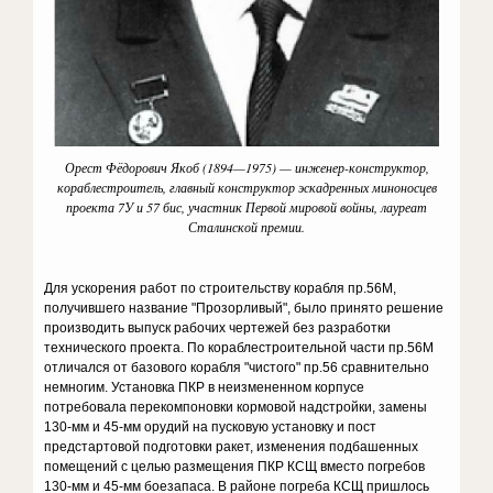
Орест Фёдорович Якоб (1894—1975) — инженер-конструктор,
кораблестроитель, главный конструктор эскадренных миноносцев
проекта 7У и 57 бис, участник Первой мировой войны, лауреат
Сталинской премии.
Для ускорения работ по строительству корабля пр.56М,
получившего название "Прозорливый", было принято решение
производить выпуск рабочих чертежей без разработки
технического проекта. По кораблестроительной части пр.56М
отличался от базового корабля "чистого" пр.56 сравнительно
немногим. Установка ПКР в неизмененном корпусе
потребовала перекомпоновки кормовой надстройки, замены
130-мм и 45-мм орудий на пусковую установку и пост
предстартовой подготовки ракет, изменения подбашенных
помещений с целью размещения ПКР КСЩ вместо погребов
130-мм и 45-мм боезапаса. В районе погреба КСЩ пришлось