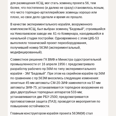
для размещения КСЩ, мог стать эсминец проекта 56, тем
более, что постепенно (и далеко не сразу) становилось ясным,
что чисто торпедно-артиллерийские эсминцы хорошо или
плохо, но свое дело сделали и время их прошло.
В качестве экспериментального корабля, вооруженного
комплексом КСЩ, был выбран эсминец "Бедовый", строившийся
на Николаевском заводе им. 61-го Коммунара, находившийся в
начальной стадии постройки. Одновременно с этим ЦКБ-53
выполняло технический проект переоборудования,
получивший номер 56ЭМ (экспериментальный,
модифицированный).
Совместное решение ГК ВМФ и Министра судостроительной
промышленности от 16 апреля 1956 г. предусматривало
разработку рабочего пр.56М по типу экспериментального
корабля - ЭМ "Бедовый". При этом на серийном корабле пр.56М
по сравнению с пр.56ЭМ вносились следующие изменения:
зенитные 45-мм автоматы СМ-20-ЗИФ заменяются на 57-мм
автоматы ЗИФ-75; устанавливается торпедное вооружение из
двух двухтрубных торпедных аппаратов 533-мм;
устанавливаются две РБУ-2500; предусматривается
противоатомная защита (ПАЗ); проводятся мероприятия по
повышению остойчивости.
Главным конструктором корабля проекта 56ЭМ(М) стал