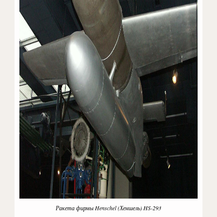
Ракета фирмы Henschel (Хеншель) HS-293