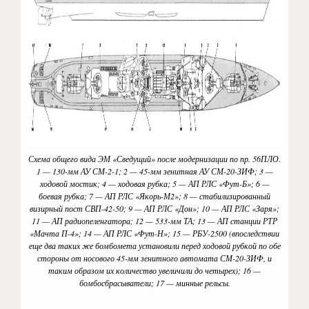
Схема общего вида ЭМ «Сведущий» после модернизации по пр. 56ПЛО.
1 — 130-мм АУ СМ-2-1; 2 — 45-мм зенитная АУ СМ-20-ЗИФ; 3 —
ходовой мостик; 4 — ходовая рубка; 5 — АП РЛС «Фут-Б»; 6 —
боевая рубка; 7 — АП РЛС «Якорь-М2»; 8 — стабилизированный
визирный пост СВП-42-50; 9 — АП РЛС «Дон»; 10 — АП РЛС «Заря»;
11 — АП радиопеленгатора; 12 — 533-мм ТА; 13 — АП станции РТР
«Мачта П-4»; 14 — АП РЛС «Фут-Н»; 15 — РБУ-2500 (впоследствии
еще два таких же бомбомета установили перед ходовой рубкой по обе
стороны от носового 45-мм зенитного автомата СМ-20-ЗИФ, и
таким образом их количество увеличили до четырех); 16 —
бомбосбрасыватели; 17 — минные рельсы.