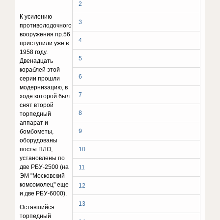
2
К усилению
3
противолодочного
вооружения пр.56
4
приступили уже в
1958 году.
5
Двенадцать
кораблей этой
6
серии прошли
модернизацию, в
7
ходе которой был
снят второй
8
торпедный
аппарат и
9
бомбометы,
оборудованы
посты ПЛО,
10
установлены по
две РБУ-2500 (на
11
ЭМ "Московский
комсомолец" еще
12
и две РБУ-6000).
13
Оставшийся
торпедный