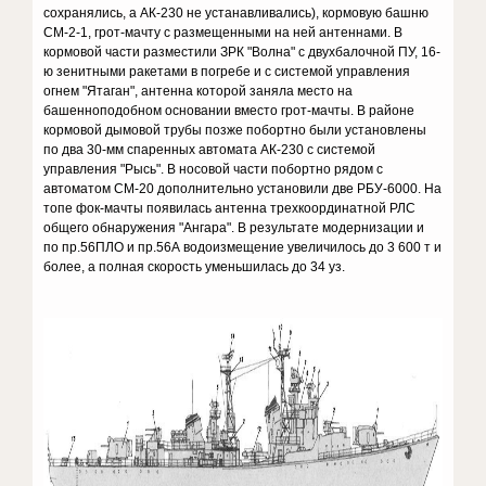
сохранялись, а АК-230 не устанавливались), кормовую башню
СМ-2-1, грот-мачту с размещенными на ней антеннами. В
кормовой части разместили ЗРК "Волна" с двухбалочной ПУ, 16-
ю зенитными ракетами в погребе и с системой управления
огнем "Ятаган", антенна которой заняла место на
башенноподобном основании вместо грот-мачты. В районе
кормовой дымовой трубы позже побортно были установлены
по два 30-мм спаренных автомата АК-230 с системой
управления "Рысь". В носовой части побортно рядом с
автоматом СМ-20 дополнительно установили две РБУ-6000. На
топе фок-мачты появилась антенна трехкоординатной РЛС
общего обнаружения "Ангара". В результате модернизации и
по пр.56ПЛО и пр.56А водоизмещение увеличилось до 3 600 т и
более, а полная скорость уменьшилась до 34 уз.