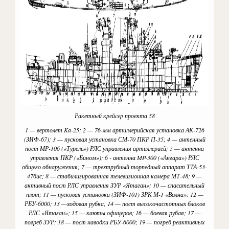
Ракетный кpeйcep проекта 58
1 — вертолет Ka-25; 2 — 76-мм артиллерийская установка АК-726
(ЗИФ-67); 3 — пусковая установка СМ-70 ПКР П-35; 4 — антенный
пост МР-106 («Турель») РЛС управления артиллерией; 5 — антенна
управления ПКР («Бином»); 6 - антенна MP-300 («Ангара») РЛС
общего обнаружения; 7 — трехтрубный торпедный аппарат ТТА-53-
47бис; 8 — стабилизированная телевизионная камера МТ-48; 9 —
активный пост РЛС управления ЗУР «Ятаган»; 10 — спасательный
плот; 11 — пусковая установка (ЗИФ-101) ЗРК М-1 «Волна»: 12 —
РБУ-6000; 13 —ходовая рубка; 14 — пост высокочастотных блоков
РЛС «Ятаган»; 15 — каюты офицеров; 16 — боевая рубая; 17 —
погреб ЗУР; 18 — пост наводки РБУ-6000; 19 — погреб реактивных