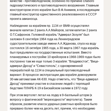
качестве - противолодочном, особенно по причине слабого
гидроакустического и противолодочного вооружения. Главным
конструктором этого корабля был В.Ф.Аникиев, в последующим
главный конструктор единственного реализованного в СССР
проекта авианосца.
Наблюдение за кораблем пр. 1134 от ВМФ осуществлял
вначале капитан 2 ранга А.А.Майоров, затем капитан 2 ранга
О.Т.Сафронов. Головной корабль "Адмирал Зозуля" был
заложен 6 сентября 1964 года на Ленинградском
судостроительном заводе имени А.А.Жданова, спуск на воду
состоялся 16 октября 1965 года, а 30 марта 1967 года корабль
был предъявлен на государственные испытания. Вместо
планируемых к постройке 10 крейсеров в 1968-1969 годах было
построено там же еще только 3 корабля: "Владивосток", "Вице-
адмирал Дрозд" и "Севастополь", с одновременной
переработкой пр.1134 в специальный противолодочный
вариант. В процессе эксплуатации два корабля довооружили
30-мм автоматами АК-630. Надо отметить, что "Вице-адмирал
Дрозд" принимал участие в спасении людей с терпящей
бедствие ПЛАРБ К-19 в Бискайском заливе в 1972 году.
При этом вертолет летал на лодку в 9-балльный шторм (к
вопросу о фактической "мореходности" вертолета). Таким
образом, развитие класса ударных ракетных крейсеров было
прервано более чем на десять лет, причем, что необходимо