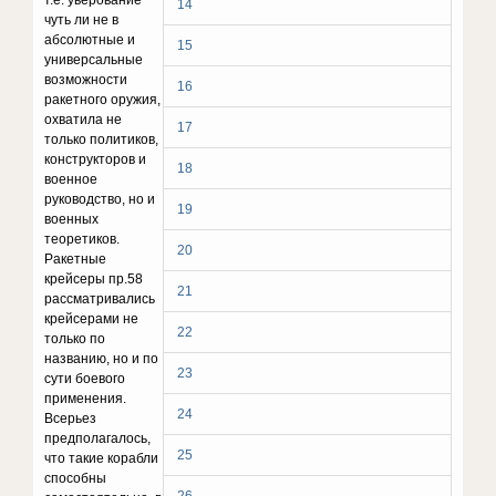
т.е. уверование
14
чуть ли не в
абсолютные и
15
универсальные
возможности
16
ракетного оружия,
охватила не
17
только политиков,
конструкторов и
18
военное
руководство, но и
19
военных
теоретиков.
20
Ракетные
крейсеры пр.58
21
рассматривались
крейсерами не
22
только по
названию, но и по
23
сути боевого
применения.
24
Всерьез
предполагалось,
25
что такие корабли
способны