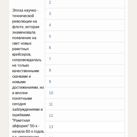
2
Эпоха научно -
3
технической
революции на
4
флоте, которая
знаменовала
5
появление на
свет новых
6
ракетных
крейсеров,
7
сопровождалась
не только
8
качественными
скачками и
9
новыми
достижениями, но
и вполне
10
понятными
сегодня
11
заблуждениями и
ошибками.
12
"Ракетная
эйфория" 50-х -
13
начала 60-х годов,