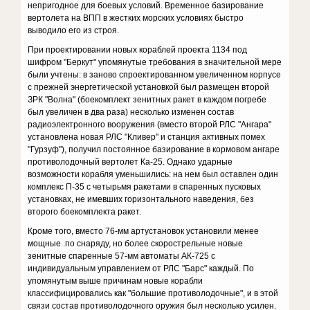
непригодное для боевых условий. Временное базирование
вертолета на ВПП в жестких морских условиях быстро
выводило его из строя.
При проектировании новых кораблей проекта 1134 под
шифром "Беркут" упомянутые требования в значительной мере
были учтены: в заново спроектированном увеличенном корпусе
с прежней энергетической установкой был размещен второй
ЗРК "Волна" (боекомплект зенитных ракет в каждом погребе
был увеличен в два раза) несколько изменен состав
радиоэлектронного вооружения (вместо второй РЛС "Ангара"
установлена новая РЛС "Кливер" и станция активных помех
"Гурзуф"), получил постоянное базирование в кормовом ангаре
противолодочный вертолет Ка-25. Однако ударные
возможности корабля уменьшились: на нем был оставлен один
комплекс П-35 с четырьмя ракетами в спаренных пусковых
установках, не имевших горизонтального наведения, без
второго боекомплекта ракет.
Кроме того, вместо 76-мм артустановок установили менее
мощные .по снаряду, но более скорострельные новые
зенитные спаренные 57-мм автоматы АК-725 с
индивидуальным управлением от РЛС "Барс" каждый. По
упомянутым выше причинам новые корабли
классифицировались как "большие противолодочные", и в этой
связи состав противолодочного оружия был несколько усилен.