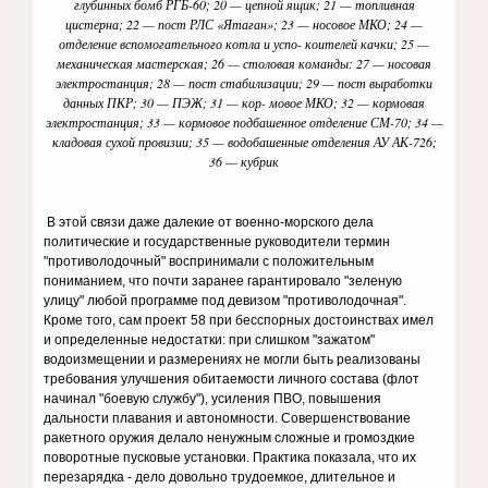
глубинных бомб РГБ-60; 20 — цепной ящик; 21 — топливная
цистерна; 22 — пост РЛС «Ятаган»; 23 — носовое МКО; 24 —
отделение вспомогательного котла и успо- коителей качки; 25 —
механическая мастерская; 26 — столовая команды: 27 — носовая
электростанция; 28 — пост стабилизации; 29 — пост выработки
данных ПКР; 30 — ПЭЖ; 31 — кор- мовое МКО; 32 — кормовая
электростанция; 33 — кормовое подбашенное отделение СМ-70; 34 —
кладовая сухой провизии; 35 — водобашенные отделения АУ АК-726;
36 — кубрик
В этой связи даже далекие от военно-морского дела
политические и государственные руководители термин
"противолодочный" воспринимали с положительным
пониманием, что почти заранее гарантировало "зеленую
улицу" любой программе под девизом "противолодочная".
Кроме того, сам проект 58 при бесспорных достоинствах имел
и определенные недостатки: при слишком "зажатом"
водоизмещении и размерениях не могли быть реализованы
требования улучшения обитаемости личного состава (флот
начинал "боевую службу"), усиления ПВО, повышения
дальности плавания и автономности. Совершенствование
ракетного оружия делало ненужным сложные и громоздкие
поворотные пусковые установки. Практика показала, что их
перезарядка - дело довольно трудоемкое, длительное и