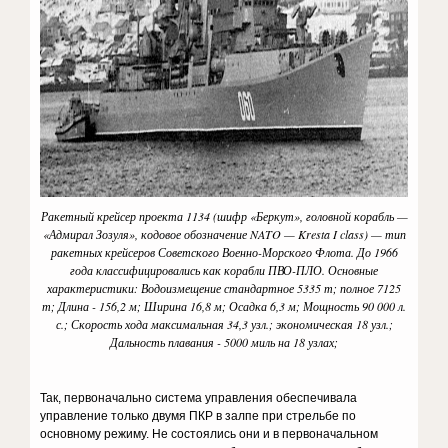
Ракетный крейсер проекта 1134 (шифр «Беркут», головной корабль —
«Адмирал Зозуля», кодовое обозначение NATO — Kresta I class) — тип
ракетных крейсеров Советского Военно-Морского Флота. До 1966
года классифицировались как корабли ПВО-ПЛО. Основные
характеристики: Водоизмещение стандартное 5335 т; полное 7125
т; Длина - 156,2 м; Ширина 16,8 м; Осадка 6,3 м; Мощность 90 000 л.
с.; Скорость хода максимальная 34,3 узл.; экономическая 18 узл.;
Дальность плавания - 5000 миль на 18 узлах;
Так, первоначально система управления обеспечивала
управление только двумя ПКР в залпе при стрельбе по
основному режиму. Не состоялись они и в первоначальном