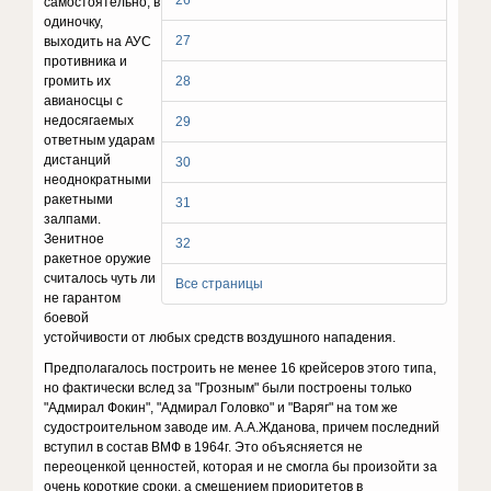
26
самостоятельно, в
одиночку,
27
выходить на АУС
противника и
громить их
28
авианосцы с
недосягаемых
29
ответным ударам
дистанций
30
неоднократными
ракетными
31
залпами.
Зенитное
32
ракетное оружие
считалось чуть ли
Все страницы
не гарантом
боевой
устойчивости от любых средств воздушного нападения.
Предполагалось построить не менее 16 крейсеров этого типа,
но фактически вслед за "Грозным" были построены только
"Адмирал Фокин", "Адмирал Головко" и "Варяг" на том же
судостроительном заводе им. А.А.Жданова, причем последний
вступил в состав ВМФ в 1964г. Это объясняется не
переоценкой ценностей, которая и не смогла бы произойти за
очень короткие сроки, а смещением приоритетов в