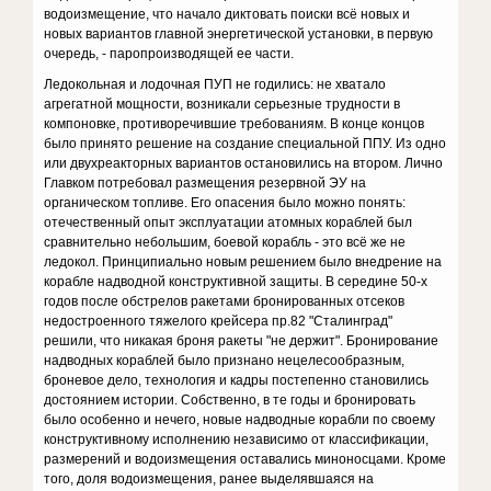
водоизмещение, что начало диктовать поиски всё новых и
новых вариантов главной энергетической установки, в первую
очередь, - паропроизводящей ее части.
Ледокольная и лодочная ПУП не годились: не хватало
агрегатной мощности, возникали серьезные трудности в
компоновке, противоречившие требованиям. В конце концов
было принято решение на создание специальной ППУ. Из одно
или двухреакторных вариантов остановились на втором. Лично
Главком потребовал размещения резервной ЭУ на
органическом топливе. Его опасения было можно понять:
отечественный опыт эксплуатации атомных кораблей был
сравнительно небольшим, боевой корабль - это всё же не
ледокол. Принципиально новым решением было внедрение на
корабле надводной конструктивной защиты. В середине 50-х
годов после обстрелов ракетами бронированных отсеков
недостроенного тяжелого крейсера пр.82 "Сталинград"
решили, что никакая броня ракеты "не держит". Бронирование
надводных кораблей было признано нецелесообразным,
броневое дело, технология и кадры постепенно становились
достоянием истории. Собственно, в те годы и бронировать
было особенно и нечего, новые надводные корабли по своему
конструктивному исполнению независимо от классификации,
размерений и водоизмещения оставались миноносцами. Кроме
того, доля водоизмещения, ранее выделявшаяся на