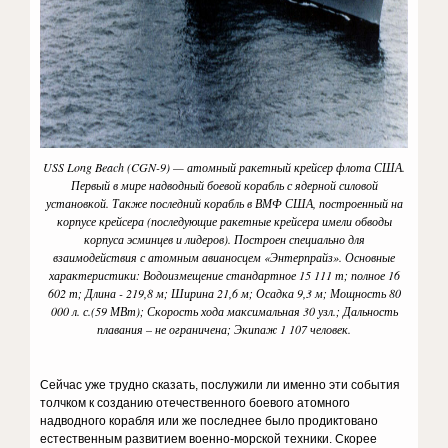
USS Long Beach (CGN-9) — атомный ракетный крейсер флота США.
Первый в мире надводный боевой корабль с ядерной силовой
установкой. Также последний корабль в ВМФ США, построенный на
корпусе крейсера (последующие ракетные крейсера имели обводы
корпуса эсминцев и лидеров). Построен специально для
взаимодействия с атомным авианосцем «Энтерпрайз». Основные
характеристики: Водоизмещение стандартное 15 111 т; полное 16
602 т; Длина - 219,8 м; Ширина 21,6 м; Осадка 9,3 м; Мощность 80
000 л. с.(59 МВт); Скорость хода максимальная 30 узл.; Дальность
плавания – не ограничена; Экипаж 1 107 человек.
Сейчас уже трудно сказать, послужили ли именно эти события
толчком к созданию отечественного боевого атомного
надводного корабля или же последнее было продиктовано
естественным развитием военно-морской техники. Скорее