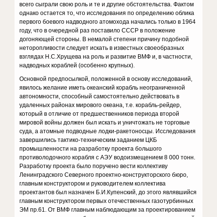
всего сыграли свою роль и те и другие обстоятельства. Фактом
однако остается то, что исследования по определению облика
первого боевого надводного атомохода начались только в 1964
году, что в очередной раз поставило СССР в положение
догоняющей стороны. В немалой степени причину подобной
неторопливости следует искать в известных своеобразных
взглядах Н.С.Хрущева на роль и развитие ВМФ и, в частности,
надводных кораблей (особенно крупных).
Основной предпосылкой, положенной в основу исследований,
явилось желание иметь океанский корабль неограниченной
автономности, способный самостоятельно действовать в
удаленных районах мирового океана, т.е. корабль-рейдер,
который в отличие от предшественников периода второй
мировой войны должен был искать и уничтожать не торговые
суда, а атомные подводные лодки-ракетоносцы. Исследования
завершились тактико-техническим заданием ЦКБ
промышленности на разработку проекта большого
противолодочного корабля с АЭУ водоизмещением 8 000 тонн.
Разработку проекта было поручено вести коллективу
Ленинградского Северного проектно-конструкторского бюро,
главным конструктором и руководителем коллектива
проектантов был назначен Б.И.Купенский, до этого являвшийся
главным конструктором первых отечественных газотурбинных
ЭМ пр.61. От ВМФ главным наблюдающим за проектированием