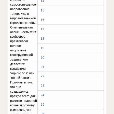
составили
14
самостоятельное
направление
15
теперь уже в
мировом военном
16
кораблестроении.
Отличительная
17
особенность этих
крейсеров -
18
практически
полное
19
отсутствие
конструктивной
20
защиты, что
делает их
21
кораблями
"одного боя" или
22
"одной атаки".
Причины в том,
23
что они
создавались
24
прежде всего для
ракетно - ядерной
25
войны и поэтому
считалось, что