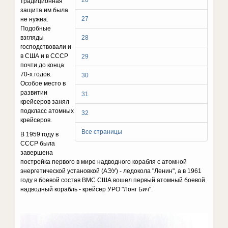
26
традиционная
защита им была
27
не нужна.
Подобные
взгляды
28
господствовали и
в США и в СССР
29
почти до конца
70-х годов.
30
Особое место в
развитии
31
крейсеров занял
подкласс атомных
32
крейсеров.
Все страницы
В 1959 году в
СССР была
завершена
постройка первого в мире надводного корабля с атомной
энергетической установкой (АЭУ) - ледокола "Ленин", а в 1961
году в боевой состав ВМС США вошел первый атомный боевой
надводный корабль - крейсер УРО "Лонг Бич".