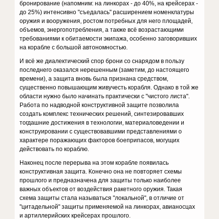
бронирование (напомним: на линкорах - до 40%, на крейсерах -
до 25%) интенсивно "съедалась" расширением номенклатуры
оружия и вооружения, ростом потребных для него площадей,
объемов, энергопотребления, а также всё возрастающими
требованиями к обитаемости экипажа, особенно заговоривших
на корабле с большой автономностью.
И всё же диалектический спор брони со снарядом в пользу
последнего оказался нерешенным (заметим, до настоящего
времени), а защита вновь была признана средством,
существенно повышающим живучесть корабля. Однако в той же
области нужно было начинать практически с "чистого листа".
Работа по надводной конструктивной защите позволила
создать комплекс технических решений, синтезировавших
тогдашние достижения в технологии, материаловедении и
конструировании с существовавшими представлениями о
характере поражающих факторов боеприпасов, могущих
действовать по кораблю.
Наконец после перерыва на этом корабле появилась
конструктивная защита. Конечно она не повторяет схемы
прошлого и предназначена для защиты только наиболее
важных объектов от воздействия ракетного оружия. Такая
схема защиты стала называться "локальной", в отличие от
"цитадельной" защиты применяемой на линкорах, авианосцах
и артиллерийских крейсерах прошлого.