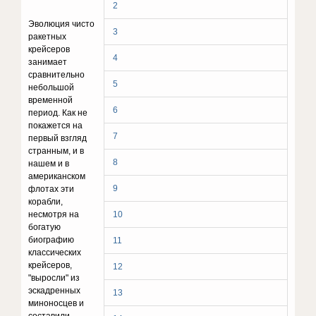
2
Эволюция чисто
3
ракетных
крейсеров
4
занимает
сравнительно
5
небольшой
временной
6
период. Как не
покажется на
7
первый взгляд
странным, и в
8
нашем и в
американском
9
флотах эти
корабли,
несмотря на
10
богатую
биографию
11
классических
крейсеров,
12
"выросли" из
эскадренных
13
миноносцев и