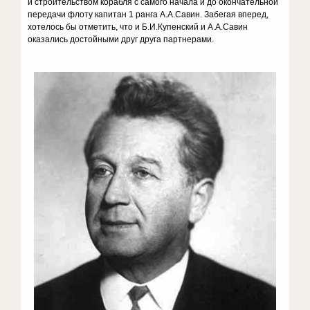
и строительством корабля с самого начала и до окончательной
передачи флоту капитан 1 ранга А.А.Савин. Забегая вперед,
хотелось бы отметить, что и Б.И.Купенский и А.А.Савин
оказались достойными друг друга партнерами.