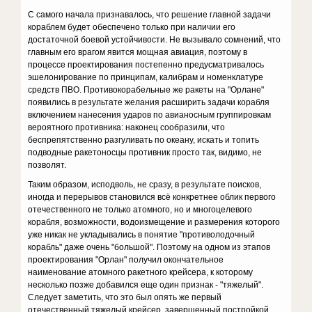
С самого начала признавалось, что решение главной задачи
кораблем будет обеспечено только при наличии его
достаточной боевой устойчивости. Не вызывало сомнений, что
главным его врагом явится мощная авиация, поэтому в
процессе проектирования постепенно предусматривалось
эшелонирование по принципам, калибрам и номенклатуре
средств ПВО. Противокорабельные же ракеты на "Орлане"
появились в результате желания расширить задачи корабля
включением нанесения ударов по авианосным группировкам
вероятного противника: наконец сообразили, что
беспрепятственно разгуливать по океану, искать и топить
подводные ракетоносцы противник просто так, видимо, не
позволят.
Таким образом, исподволь, не сразу, в результате поисков,
иногда и перерывов становился всё конкретнее облик первого
отечественного не только атомного, но и многоцелевого
корабля, возможности, водоизмещение и размерения которого
уже никак не укладывались в понятие "противолодочный
корабль" даже очень "большой". Поэтому на одном из этапов
проектирования "Орлан" получил окончательное
наименование атомного ракетного крейсера, к которому
несколько позже добавился еще один признак - "тяжелый".
Следует заметить, что это был опять же первый
отечественный тяжелый крейсер, завершенный постройкой,