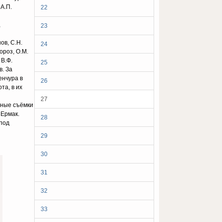
А.П.
22
,
23
ов, С.Н.
24
Мороз, О.М.
 В.Ф.
25
в. За
енчура в
26
та, в их
27
бные съёмки
 Ермак.
28
 под
29
30
31
32
33