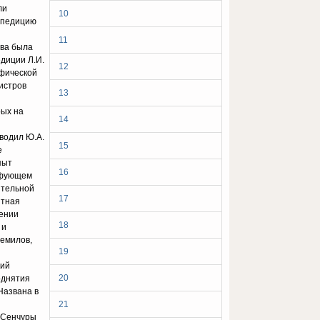
ли
10
спедицию
11
ова была
диции Л.И.
12
афической
истров
13
рых на
14
водил Ю.А.
15
е
пыт
16
йфующем
ительной
17
итная
дении
18
 и
Немилов,
19
кий
20
однятия
Названа в
21
. Сенчуры