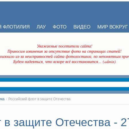
Я ФЛОТИЛИЯ
ЛАУ
ФОТО
ВИДЕО
МИР ВОКРУГ
Уважаемые посетители сайта!
Приносим извинения за отсутствие фото на страницах статей!
оизошло из-за неисправностей сайта фотохостинга, по непонятным прич
Будем надеяться, что вскоре всё восстановится... (admin)
ика
/
Российский флот в защите Отечества
 в защите Отечества - 2