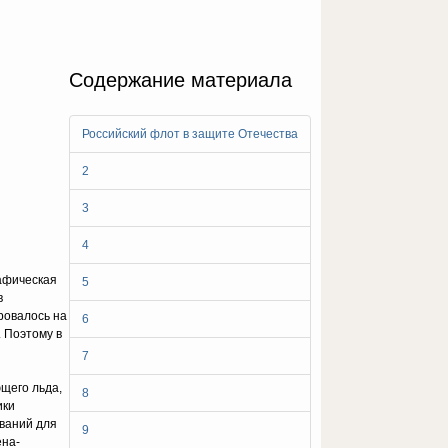
Содержание материала
Российский флот в защите Отечества
2
3
4
рафическая
5
в
ровалось на
6
 Поэтому в
7
щего льда,
8
ики
ований для
9
ена-