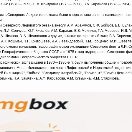
енко (1970—1972), С.А. Фридмана (1973—1977), В.А. Баранова (1978—1984), 
асть Северного Ледовитого океана были впервые составлены навигационные
ы.
Северного Ледовитого океана внесли А.М. Абакумов, С.Ф. Бойцов, Б.В. Булан
ел, Л.И. Сенчура, Ю.Г. Киселёв. А.М. Карасик, Е.В. Моляков, Г.А. Морозов, И.Д. 
.А. Шмаков, В. А. Шелованов и другие, а также полярные лётчики В.А. Борисов,
, А.К. Кошман, Н.Г. Кривошеее, И.А. Левандовский, Н.М. Троценко, М.И. Шевелё
ого океана начальник Гидрографической экспедиции Северного флота Л.И. С
е Географического общества СССР, а в 1975 г. ряд гидрографов Северного фло
 — дипломами Географического общества СССР.
графической экспедицией в 1970—1980-е гг. были выполнены общие и подро
ниповича, Мона, Исландского, котловин Лофотенской и Норвежской, поднятия
 Вилькицкий", "Вайгач", "Владимир Каврайский", "Горизонт", "Семён Дежнёв"
рёмина, Н.А. Замятина, А.Ф. Карбасова, А.М. Кузьмина, И.М. Старикова.