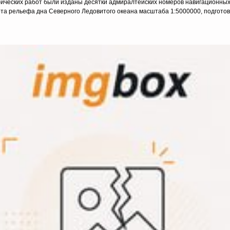
ческих работ были изданы десятки адмиралтейских номеров навигационных
карта рельефа дна Северного Ледовитого океана масштаба 1:5000000, подгото