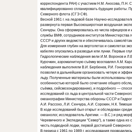
корреспондента РАН) с участием Н.М. Аносова, П.Н. 
квалифицированно спланировать будущие работы. П
Северного флота (СГЭ СФ).
Весной 1961 г. на ледовой базе Научно-исследовател
развернута первая Высокоширотная воздушная экспе
Сенчуры. Она сформировалась из числа офицеров и 
службы ВМФ, сотрудников институтов Министерства г
СССР и других ведомств и обеспечивалась самолёта
Для измерения глубин на вертолетах и самолетах эк
кабелях опускались в разводья или лунки. Первые гл
Гидрологические наблюдения вели И.М. Воронов и Л.В
Курочкин, аэромагнитную съёмку возглавлял А.М. Кар
наблюдения выполняли В.И. Бербенев, Р.И. Гоноровски
позволил в дальнейшем организовать четкую и эффе
льду. Полученные материалы были использованы при
особенностью которой было сочетание общего обсле
съёмка, сейсмозондирование), и подробного — спосо
исследований со льда в центральной части Северного
океанографии Министерства обороны СССР и Гидрогр
А.И. Рассохо, Л.И. Сенчура, А.И. Сорокин, Н.К. Тим
В ходе исследований был открыт и обследован средин
океанолог, исследователь Арктики. — В.С.) и ряд мо
Черевичного и Экспедиции "Север"), а также одна из
честь подводной лодки, первой достигшей Северного 
В период с 1961 по 1989 г. исследования проводили