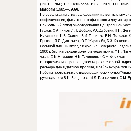
(1961—1966), С.К. Немилова( 1967—1969), Н.К. Тимош
Макорты (1985—1989).
По результатам этих исследований на центральную ч
геофизические, физико-географические и другие карт
Наибольший вклад в исследования Центральной части 
Гудков, О.А. Гулов, Л.П. Добряк, Р.А. Дубовик, Н.Н. Дят
Никандров, И.В. Осокин, В.И. Пелипко, Е.И. Полозов, К
Брыкин, Я.Я. Дмитриев, Ю.Г. Журавлёв, Б.З. Ковченков
большой личный вклад в изучение Северного Ледовит
1966 г. был награждён золотой медалью им. Ф.П. Литк
числе С.К. Немилов, Н.К. Тимошенко, С.А. Фридман,
В Норвежском и Гренландском морях Северной гидро
рельефа дна в Датском проливе, в районах хребтов К
Работы проводились с гидрографических судов "Андрей
руководством Б.И. Богданова, И.Л. Герасимова, С.М. Е