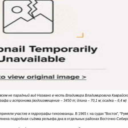
всем не парадный вид Названо в честь Владимира Владимировича Каврайско
афа и астронома.(водоизмещение – 3450 т; длина – 70,1 м; осадка – 6,4 м)
иняли участие и гидрографы-тихоокеанцы. В 1965 г. на судах "Восток", "Румб
олнена подробная съёмка рельефа дна в отдельных районах Восточно-Сибирс