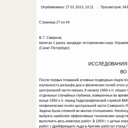
Опубликовано: 27.01.2013, 10:11
Просмотров: 34
Страница 27 из 44
В. Г. Смирнов,
капитан 1 ранга, кандидат исторических наук, Упра
(Санкт-Петербург)
ИССЛЕДОВАНИЯ 
ВО
После первых плаваний атомных подводных лодок под
изученность рельефа дна и физических полей этого 
центральной части океана. К началу 1960-х гг. обще
отдельных случайных глубинах, измеренных во время 
конце 1950-х гг. перед Гидрографической службой ВМ
геофизических полях центральной части Северного 
Задача была сложной во многих отношениях. Необхо
выбрать наиболее эффективные технические средства
выполнить весь комплекс работ. В 1959 г. с целью о
работ с дрейфующего льда в Арктике работал отряд Г