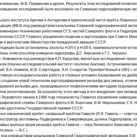
Селиванова, М.Ф. Перминова и других. Результаты этих исследований позволи
роведение исследований было возложено на Северную гидрографическую эк
ьского института Арктики и Антарктики в приполюсной части хребта Ломонос
диция (ВВЭ) под руководством начальника Северной гидрографической экспе
инженерно-технических работников СГЭ, частей Северного флота и Гидрогр
еологии СССР, Главного управления геодезии и картографии при Совете Мин
ми и вертолетами Министерства гражданской авиации СССР.
спедиции были установлены эхолоты НЭЛ-5 и НЭЛ-6, приёмоизлучатели кото
убины этим способом измерили гидрографы Д.С. Кирсанов и Г.С. Чернухо.
. Новожилов под руководством К.П. Карусева, магнитные исследования произ
асик (Научно-исследовательский институт геологии Арктики). Астрономически
й, В.А. Новиков, Ю.В. Схиртладзе, А.Н. Солдатов. Приобретённый в 1961 г. о
ктивную исследовательскую работу в сложных условиях базирования на дре
 создании новой технологии картографирования рельефа дна океана, отлич
дования рельефа дна, проводившегося геофизическими методами (аэромагн
бом эхолотирования. За разработку этого метода и его внедрение при прове
 Ледовитого океана в 1986 году специалисты Главного управления навигации
афической службы Северного флота К.М. Коротаев, И.М. Мирошников, С.К. 
ошенко удостоены Государственной премии СССР.
но-океанический хребет, названный хребтом Гаккеля (Я.Я. Гаккель — советс
рфоструктур (котловины Подводников и Североморцев, долина Гидрографов, п
 самых крупных форм рельефа хребта Гаккеля — гора Ленинского Комсомола (
полюса. — В.С.)
сь под руководством начальников Северной Гидрографической экспедиции Л.И