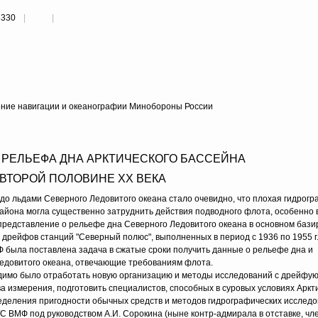
3330
вление навигации и океанографии Минобороны России
РЕЛЬЕФА ДНА АРКТИЧЕСКОГО БАССЕЙНА
 ВТОРОЙ ПОЛОВИНЕ XX ВЕКА
о льдами Северного Ледовитого океана стало очевидно, что плохая гидрог
района могла существенно затруднить действия подводного флота, особенно 
е представление о рельефе дна Северного Ледовитого океана в основном бази
дрейфов станций "Северный полюс", выполненных в период с 1936 по 1955 г.
Ф была поставлена задача в сжатые сроки получить данные о рельефе дна и
Ледовитого океана, отвечающие требованиям флота.
димо было отработать новую организацию и методы исследований с дрейфую
 измерения, подготовить специалистов, способных в суровых условиях Аркт
пределения пригодности обычных средств и методов гидрографических исслед
С ВМФ под руководством А.И. Сорокина (ныне контр-адмирала в отставке, чл