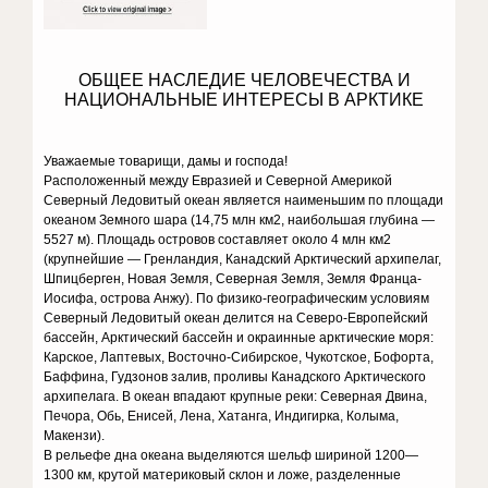
ОБЩЕЕ НАСЛЕДИЕ ЧЕЛОВЕЧЕСТВА И
НАЦИОНАЛЬНЫЕ ИНТЕРЕСЫ В АРКТИКЕ
Уважаемые товарищи, дамы и господа!
Расположенный между Евразией и Северной Америкой
Северный Ледовитый океан является наименьшим по площади
океаном Земного шара (14,75 млн км2, наибольшая глубина —
5527 м). Площадь островов составляет около 4 млн км2
(крупнейшие — Гренландия, Канадский Арктический архипелаг,
Шпицберген, Новая Земля, Северная Земля, Земля Франца-
Иосифа, острова Анжу). По физико-географическим условиям
Северный Ледовитый океан делится на Северо-Европейский
бассейн, Арктический бассейн и окраинные арктические моря:
Карское, Лаптевых, Восточно-Сибирское, Чукотское, Бофорта,
Баффина, Гудзонов залив, проливы Канадского Арктического
архипелага. В океан впадают крупные реки: Северная Двина,
Печора, Обь, Енисей, Лена, Хатанга, Индигирка, Колыма,
Макензи).
В рельефе дна океана выделяются шельф шириной 1200—
1300 км, крутой материковый склон и ложе, разделенные