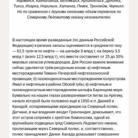
Мурманск, Кандалакша, Беломорск, Архангельск, Дудинка,
Тикси, Игарка, Норильск, Хатанга, Певек, Тронхейм, Черчилл.
Но по сравнению с другими океанами объем перевозок по
Северному Ледовитому океану незначителен.
В настоящее время разведанные (по данным Российской
Федерации) в регионе запасы оцениваются в среднем по газу
— 62,5 трлн м по нефти — на шельфе 9 млрд т, на берегу 3,5
млрд т (всего 12,5 млрд т), что вместе составляет от 25 до 30%
мировых запасов углеводородов. Для России важное внимание
сейчас уделяется трём ресурсным зонам: а) нефтяным
месторождениям Тимано-Печорской нефтегазоносной
провинции; б) газоконденсатным месторождениям полуострова
Ямал и нефтяным в районе Обской губы; в) нефтяным и
газоконденсатным месторождениям шельфа Баренцева моря.
Буквально на наших глазах разворачивается битва за Арктику,
начало которой было положено ещё в 1950-е гг. Данией и
Канадой, оспаривающими юрисдикцию на Северный полюс.
Датчане, в чьи владения входит Гренландия, доказывают, что
этот остров сопряжён с хребтом Ломоносова, одной из
крупнейших подводных гряд Северного Ледовитого океана,
пролегающим через Северный полюс, и, соответственно,
полюс принадлежит Дании. Канада доказывает совершенно