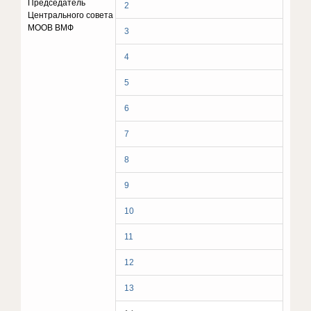
Председатель
2
Центрального совета
МООВ ВМФ
3
4
5
6
7
8
9
10
11
12
13