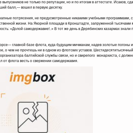
выпускников не только по репутации, но и по итогам в аттестате. Исаков, сда
ший балл,— вошел в первую десятку.
Внезапные потрясения, не предусмотренные никакими учебными программами, 
ственной жизни. На Якорной площади в Кронштадте, запруженной тысячами 
пость: «Долой самодержавие!..» В тот же день в Дерябинских казармах знали
гфорсе— главной базе флота, куда будущим мичманам, надев золотые погоны 
е, о чем не прочтешь ни в одном из флотских уставов. Шестидесятитысячный
организатора балтийской службы связи, но и свирепого монархиста, с должн
ыл от флота весть о свержении самодержавия.