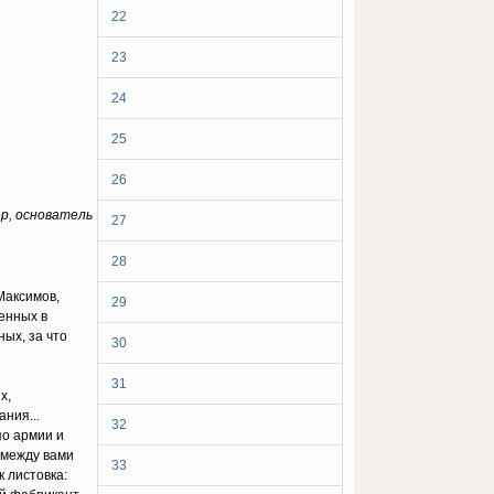
22
23
24
25
26
р, основатель
27
28
Максимов,
29
енных в
ых, за что
30
31
х,
ния...
32
по армии и
 между вами
33
к листовка: