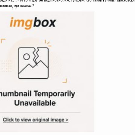
еди нас...» И то и другое подписано: «А. Гучков». Кто такой Гучков? Московск
воевал, где плавал?