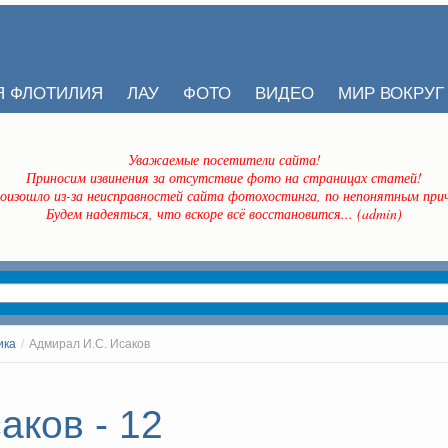
Я ФЛОТИЛИЯ
ЛАУ
ФОТО
ВИДЕО
МИР ВОКРУГ
Уважаемые посетители сайта!
Приносим извинения за отсутствие фото на страницах статей!
оизошло из-за неисправностей сайта фотохостинга, по непонятным прич
Будем надеяться, что вскоре всё восстановится... (admin)
ика
/
Адмирал И.С. Исаков
аков - 12