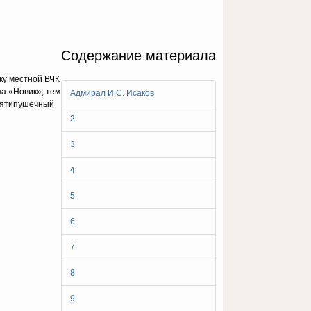
Содержание материала
ку местной ВЧК
а «Новик», тем
Адмирал И.С. Исаков
 пятипушечный
2
3
4
5
6
7
8
9