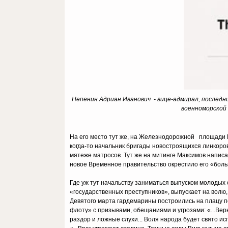
Непенин Адриан Иванович - вице-адмирал, послед
военноморской 
На его место тут же, на Железнодорожной площади 
когда-то начальник бригады новостроящихся линкоро
мятеже матросов. Тут же на митинге Максимов написа
новое Временное правительство окрестило его «бол
Где уж тут начальству заниматься выпуском молодых 
«государственных преступников», выпускает на волю,
Девятого марта гардемарины построились на плацу п
флоту» с призывами, обещаниями и угрозами: «...Вер
раздор и ложные слухи... Воля народа будет свято исп