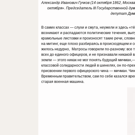
Александр Иванович Гучков (14 октября 1862, Моск
октября». Председатель III Государственной ду
депутат Думы
В самих классах — слухи и смута, неужели и здесь «
возникают и распадаются политические течения, выпу
крамольные листовки и произносят такие речи, словно
на митинг, еще плохо разбираясь в происходящем и со
жилось недурно, Матросы говорили по-разному: все т
всех до единого офицеров, и не признавали никакой 
земли — этого никак не мог понять будущий мичман,—
классовой солидарности людей в шинелях, он по-прежн
присвоении первого офицерского чина — мичман. Чин,
Временным правительством, сам по себе казался вре
старая военная машина.