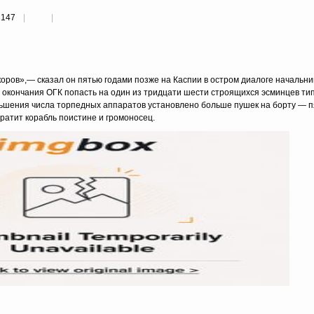
2147
коров»,— сказал он пятью годами позже на Каспии в остром диалоге начальни
 окончания ОГК попасть на один из тридцати шести строящихся эсминцев тип
еньшения числа торпедных аппаратов установлено больше пушек на борту —
атит корабль поистине и громоносец.