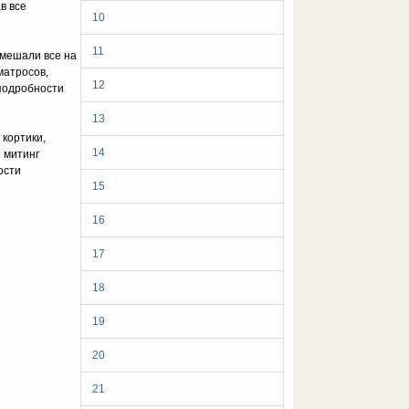
в все
10
11
смешали все на
матросов,
12
 подробности
13
и кортики,
14
 митинг
ости
15
16
17
18
19
20
21