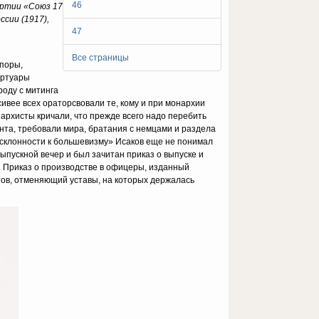
46
артии «Союз 17
сии (1917),
47
Все страницы
споры,
ортуары
роду с митинга
сивее всех ораторсвовали те, кому и при монархии
архисты кричали, что прежде всего надо перебить
нта, требовали мира, братания с немцами и раздела
 «склонности к большевизму» Исаков еще не понимал
выпускной вечер и был зачитан приказ о выпуске и
о. Приказ о производстве в офицеры, изданный
тов, отменяющий уставы, на которых держалась