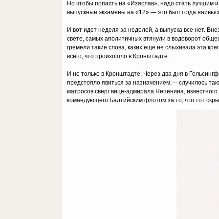
Но чтобы попасть на «Изяслав», надо стать лучшим из 
выпускные экзамены на «12» — это был тогда наивыс
И вот идет неделя за неделей, а выпуска все нет. 
свете, самых аполитичных втянули в водоворот обще
гремели такие слова, каких еще не слыхивала эта кре
всего, что произошло в Кронштадте.
И не только в Кронштадте. Через два дня в Гельсин
предстояло явиться за назначением,— случилось тако
матросов сверг вице-адмирала Непенина, известного 
командующего Балтийским флотом за то, что тот скр