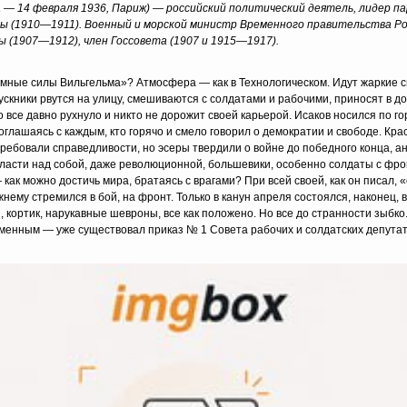
ва — 14 февраля 1936, Париж) — российский политический деятель, лидер п
мы (1910—1911). Военный и морской министр Временного правительства Рос
 (1907—1912), член Госсовета (1907 и 1915—1917).
тёмные силы Вильгельма»? Атмосфера — как в Технологическом. Идут жаркие 
скники рвутся на улицу, смешиваются с солдатами и рабочими, приносят в д
 все давно рухнуло и никто не дорожит своей карьерой. Исаков носился по го
глашаясь с каждым, кто горячо и смело говорил о демократии и свободе. Кра
ребовали справедливости, но эсеры твердили о войне до победного конца, ан
власти над собой, даже революционной, большевики, особенно солдаты с фро
 как можно достичь мира, братаясь с врагами? При всей своей, как он писал,
ему стремился в бой, на фронт. Только в канун апреля состоялся, наконец, 
 кортик, нарукавные шевроны, все как положено. Но все до странности зыбк
менным — уже существовал приказ № 1 Совета рабочих и солдатских депута