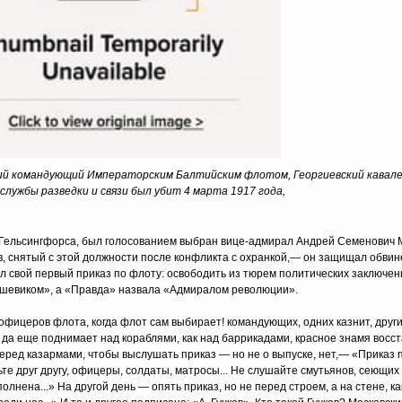
ний командующий Императорским Балтийским флотом, Георгиевский кавале
службы разведки и связи был убит 4 марта 1917 года,
Гельсингфорса, был голосованием выбран вице-адмирал Андрей Семенович 
в, снятый с этой должности после конфликта с охранкой,— он защищал обвин
л свой первый приказ по флоту: освободить из тюрем политических заключенн
ьшевиком», а «Правда» назвала «Адмиралом революции».
офицеров флота, когда флот сам выбирает! командующих, одних казнит, други
 да еще поднимает над кораблями, как над баррикадами, красное знамя восста
еред казармами, чтобы выслушать приказ — но не о выпуске, нет,— «Приказ 
ьте друг другу, офицеры, солдаты, матросы... Не слушайте смутьянов, сеющих
олнена...» На другой день — опять приказ, но не перед строем, а на стене, ка