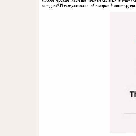
«...Враг угрожает столице. Темные силы Вильгельма ср
заводчик? Почему он военный и морской министр, где 