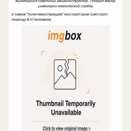
выдающийся советский авиаконструктор. Генерал-майор
инженерно-технической службы
и самым "политиканствующим" конструктором советского
периода В.Н.Челомеем.