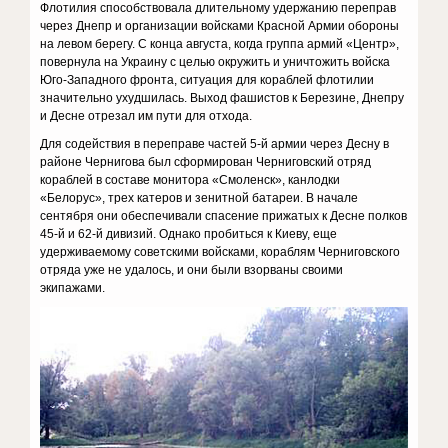
Флотилия способствовала длительному удержанию переправ
через Днепр и организации войсками Красной Армии обороны
на левом берегу. С конца августа, когда группа армий «Центр»,
повернула на Украину с целью окружить и уничтожить войска
Юго-Западного фронта, ситуация для кораблей флотилии
значительно ухудшилась. Выход фашистов к Березине, Днепру
и Десне отрезал им пути для отхода.
Для содействия в переправе частей 5-й армии через Десну в
районе Чернигова был сформирован Черниговский отряд
кораблей в составе монитора «Смоленск», канлодки
«Белорус», трех катеров и зенитной батареи. В начале
сентября они обеспечивали спасение прижатых к Десне полков
45-й и 62-й дивизий. Однако пробиться к Киеву, еще
удерживаемому советскими войсками, кораблям Черниговского
отряда уже не удалось, и они были взорваны своими
экипажами.