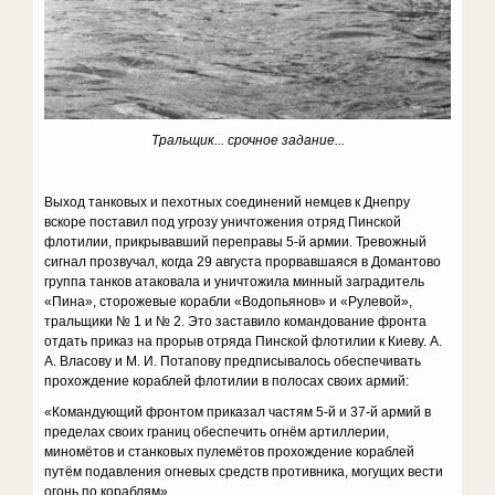
Тральщик... срочное задание...
Выход танковых и пехотных соединений немцев к Днепру
вскоре поставил под угрозу уничтожения отряд Пинской
флотилии, прикрывавший переправы 5-й армии. Тревожный
сигнал прозвучал, когда 29 августа прорвавшаяся в Домантово
группа танков атаковала и уничтожила минный заградитель
«Пина», сторожевые корабли «Водопьянов» и «Рулевой»,
тральщики № 1 и № 2. Это заставило командование фронта
отдать приказ на прорыв отряда Пинской флотилии к Киеву. A.
A. Власову и М. И. Потапову предписывалось обеспечивать
прохождение кораблей флотилии в полосах своих армий:
«Командующий фронтом приказал частям 5-й и 37-й армий в
пределах своих границ обеспечить огнём артиллерии,
миномётов и станковых пулемётов прохождение кораблей
путём подавления огневых средств противника, могущих вести
огонь по кораблям»