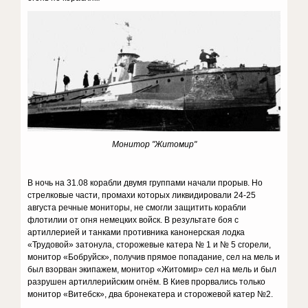
Монитор "Житомир"
В ночь на 31.08 корабли двумя группами начали прорыв. Но
стрелковые части, промахи которых ликвидировали 24-25
августа речные мониторы, не смогли защитить корабли
флотилии от огня немецких войск. В результате боя с
артиллерией и танками противника канонерская лодка
«Трудовой» затонула, сторожевые катера № 1 и № 5 сгорели,
монитор «Бобруйск», получив прямое попадание, сел на мель и
был взорван экипажем, монитор «Житомир» сел на мель и был
разрушен артиллерийским огнём. В Киев прорвались только
монитор «Витебск», два бронекатера и сторожевой катер №2.