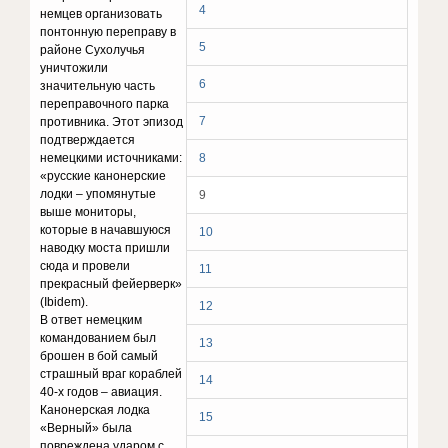
4
немцев организовать
понтонную переправу в
5
районе Сухолучья
уничтожили
6
значительную часть
переправочного парка
7
противника. Этот эпизод
подтверждается
немецкими источниками:
8
«русские канонерские
лодки – упомянутые
9
выше мониторы,
которые в начавшуюся
10
наводку моста пришли
сюда и провели
11
прекрасный фейерверк»
(Ibidem).
12
В ответ немецким
командованием был
13
брошен в бой самый
страшный враг кораблей
14
40-х годов – авиация.
Канонерская лодка
15
«Верный» была
повреждена ударом с