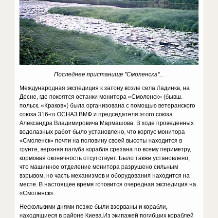
Последнее пристанище "Смоленска"...
Международная экспедиция к затону возле села Ладинка, на
Десне, где покоятся останки монитора «Смоленск» (бывш.
польск. «Краков») была организована с помощью ветеранского
союза 316-го ОСНАЗ ВМФ и председателя этого союза
Александра Владимировича Мармашова. В ходе проведенных
водолазных работ было установлено, что корпус монитора
«Смоленск» почти на половину своей высоты находится в
грунте, верхняя палуба корабля срезана по всему периметру,
кормовая оконечность отсутствует. Было также установлено,
что машинное отделение монитора разрушено сильным
взрывом, но часть механизмов и оборудования находится на
месте. В настоящее время готовится очередная экспедиция на
«Смоленск».
Несколькими днями позже были взорваны и корабли,
находящиеся в районе Киева.Из экипажей погибших кораблей