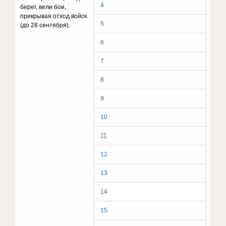
4
берег, вели бои,
прикрывая отход войск
5
(до 28 сентября).
6
7
8
9
10
11
12
13
14
15