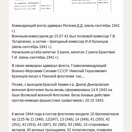
Командующий контр-адмирал Рогачев Д.Д. (июль-сентябрь 1941
г.).
Военным комиссаром до 15.07.41 был полковой комиссар Г.В.
Татарченко, а затем – бригадный комиссар И.И.Кузнецов.
(июль-сентябрь 1941 г.).
Начальник штаба капитан 3 ранга, капитан 2 ранга Брахтман
Г.И. (июнь-сентябрь 1941 г.)
В своих мемуарах адмирал флота, Главнокомандующий
Военно-Морскими Силами СССР Николай Герасимович
так...
Кузнецов писал о Пинской флотилии
Позже, с выходом Красной Армии к р. Днепр Днепровская
военная флотилия была вновь сформирована 14.9 1943 на
базе Волжской военной Флотилии. Вела боевые действия
против немецко-фашистских захватчиков с 20.10 1943.
К весне 1944 года в состав флотилии входило 10 бронекатеров
пр.1125 № 11 (346), 12(347), 13 (348), 14 (349), 41 (350), 42
(352), 43 (353), 44 (387), 92 (385), 93 (386), 10 сторожевых
катеров, 40 речных тральщиков, 32 полуглиссера, плавучее