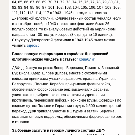
64, 65, 66, 67, 68, 69, 70, 71, 72, 73, 74, 75, 76, 77, 78, 79, 80, 81,
82, 83, 84, 85, 86, 87, 101, 102, 103, 104, 105, 106, 107, 108, 109,
111, 112, 113, 114, 117 в 1943 - 1945 гг. входили в состав
Днепровской флотилии. Количественный состав менялся: если
в сентябре - ноябре 1943 г. в составе флотилии было 26
полуглиссеров, то к началу боевых действий на берлинском
направлении - 30 полуглиссеров (3 отряда по 10 единиц).
Структуру Днепровской флотилии в 1943-1945 годах можно
здесь:
увидеть
Более полную информацию о кораблях Днепровской
флотилии можно увидеть в статье:
"Корабли"
ДВФ, действуя на реках Днепр, Березина, Припять, Западный
Буг, Висла, Одер, Шпрее (Шпре), вместе с сухопутными
войсками принимала участие в разгроме врага на Украине, в
Белоруссии, Польше. Корабли прикрывали фланги войск,
обеспечивали форсирование рек, высаживали десанты,
уничтожали прибрежные огневые точки и укрепления
противника, перевозили войска и воинские грузы. Совершив по
водным путям Польши и Германии трудный 500-километровый
переход, ДВФ приняла участие в штурме и взятии Берлина,
оказывая огневую поддержку, обеспечивала форсирование рек
и каналов.
За боевые заслуги и героизм личного состава ДВФ