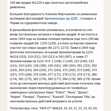
100-мм орудие №1220 и два зенитных артиллерийских
дивизиона.
Большая благодарность Алексею Мартыненко за уникальную
бронекатера пр.1125
,
коллекцию фотографий
стоящего
в
Перми на судоремонтном заводе...
В дальнейшем флотилия усиливалась, в основном за счет
вновь построенных катеров и плавучих орудий. В частности в
июле 1944 года на боевые позиции прибыли еще пять 100-мм
плавучих орудий (№ 1225-1229), а в боях за Берлин приняли
участие три новых орудия (№ 1271-1273). Также в 1944 году
флотилия пополнилась четырьмя бронекатерами пр.1124:
№318 (310), 319 (311), 320 (312) и 343 (397), а также 27
бронекатерами пр.1125: IV-0 1 (148), 2 (149), 222 (140), 223
(141), 224 (142), 139 (180), 140 (181), 186 (164), 301 (152), 302
(153), 303 (154), 304 (155), 371 (163), 372 (165), 373 (166), 374
(167), 375 (168), 376 (169), 377 (171), 378 (172), 379 (173), 380
(174), 381 (175), 382 (176), 383 (177), 384 (178), 385 (179). Кроме
этого до окончания военных действий флотилия получила семь
канонерских лодок переоборудованных из трофейных
самоходных сухогрузных барж: "Тобол", "Лена", "Донец",
"Нарев", "Печера", "Припять", "Енисей". Последнюю "Обь" до
окончания военных действий вооружить не успели.
Полуглиссеры типа "НКЛ-27" №№18, 19, 20, 21, 22, 23, 62, 63,