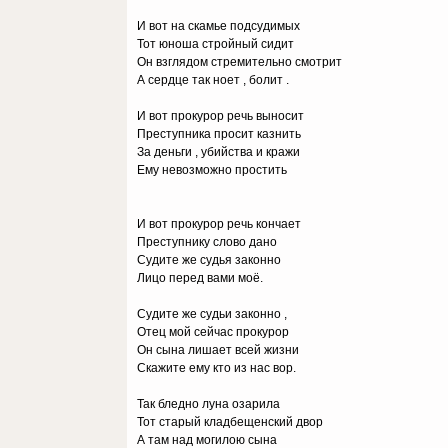
И вот на скамье подсудимых
Тот юноша стройный сидит
Он взглядом стремительно смотрит
А сердце так ноет , болит .
И вот прокурор речь выносит
Преступника просит казнить
За деньги , убийства и кражи
Ему невозможно простить
И вот прокурор речь кончает
Преступнику слово дано
Судите же судья законно
Лицо перед вами моё.
Судите же судьи законно ,
Отец мой сейчас прокурор
Он сына лишает всей жизни
Скажите ему кто из нас вор.
Так бледно луна озарила
Тот старый кладбещенский двор
А там над могилою сына