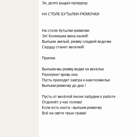
Эх, долго рыдал прокурор.
НА СТОЛЕ БУТЫЛКИ-РЮМОЧКИ
На столе бутылки-рюмочки
Эх! Хозяюшка вина налей!
Выпьем ,милый, рюмку сладкой водочки
Сердцу станет веселей!
Припев
Выпьем мы рюмку водки за веселье
Разогреет кровь она
Пусть приходит завтра к нам похмелье
Выпьем рюмочку до дна !
Пусть от весёлой песни забудем о работе
Отдохнёт у нас голова!
Если есть охота –выпьем рюмочку
Всё на свете трын-трава!