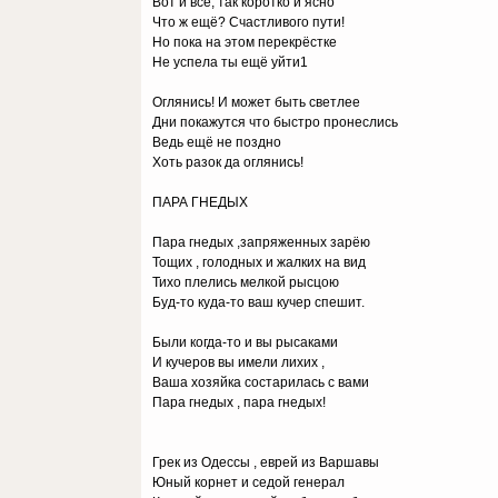
Вот и всё, так коротко и ясно
Что ж ещё? Счастливого пути!
Но пока на этом перекрёстке
Не успела ты ещё уйти1
Оглянись! И может быть светлее
Дни покажутся что быстро пронеслись
Ведь ещё не поздно
Хоть разок да оглянись!
ПАРА ГНЕДЫХ
Пара гнедых ,запряженных зарёю
Тощих , голодных и жалких на вид
Тихо плелись мелкой рысцою
Буд-то куда-то ваш кучер спешит.
Были когда-то и вы рысаками
И кучеров вы имели лихих ,
Ваша хозяйка состарилась с вами
Пара гнедых , пара гнедых!
Грек из Одессы , еврей из Варшавы
Юный корнет и седой генерал