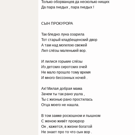
Только оборванцев да несколько нищих
Да пара гнедых , пара гнедых !
СЫН ПРОКУРОРА
Так бледно луна озарила
Тот старый кладбещенский двор
А там над могилою свежей
Лил слёзы маленький вор.
И лилися горькие слёзы
Из детских сиротских очей
Не мало прошло тому время
И много бессонных ночей .
Ах! Милая добрая мама
Зачем ты так рано ушла ,
Ты с жизнью рано простилась
Отца моего не нашла.
В том замке роскошном и пышном
С женою живёт прокурор
Он , кажется, в жизни богатой
Не знает про то что сын вор .