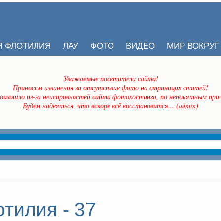
Я ФЛОТИЛИЯ
ЛАУ
ФОТО
ВИДЕО
МИР ВОКРУГ
Уважаемые посетители сайта!
Приносим извинения за отсутствие фото на страницах статей!
оизошло из-за неисправностей сайта фотохостинга, по непонятным прич
Будем надеяться, что вскоре всё восстановится... (admin)
тилия - 37