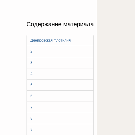
Содержание материала
Днепровская Флотилия
2
3
4
5
6
7
8
9