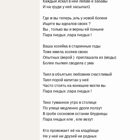
Каждый искал в ней любви и забавы
И на груди у неё засыпал1
Где ж вы теперь ,иль у новой богини
Ищите вы идеалов своих ?
Вы , только вы и верны ей поныне
Пара гнедых ,пара гнедых !
Ваша хозяйка в старинные годы
Тоже имела хозяев своих
Опытных (верой ) приглашала из (моды)
Более пылких сводила с ума
Таял в объятьях любовник счастливый
Таял порой капитан у неё
Часто стоять на конюшне могли вы
Пара гнедых ,пара гнедых !
Тихо туманное утро в столице
По улице медленно дроги ползут
В гробе сосновом останки блудницы
Пара гнедых еле , еле везут
Кто провожает её на кладбище
Не у неё ни друзей ни родных