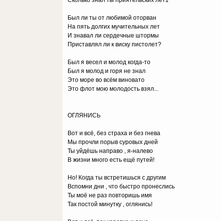
Сколько знал ты приятельских лет1
Был ли ты от любимой оторван
На пять долгих мучительных лет
И знавал ли сердечные штормы
Приставлял ли к виску пистолет?
Был я весел и молод когда-то
Был я молод и горя не знал
Это море во всём виновато
Это флот мою молодость взял...
ОГЛЯНИСЬ
Вот и всё, без страха и без гнева
Мы прочли порыв суровых дней
Ты уйдёшь направо , я-налево
В жизни много есть ещё путей!
Но! Когда ты встретишься с другим
Вспомни дни , что быстро пронеслись
Ты моё не раз повторишь имя
Так постой минутку , оглянись!