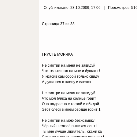
Опубликовано: 23.10.2009, 17:06
Просмотров: 51
Страница 37 из 38
ГРУСТЬ МОРЯКА
Не смотри на меня не завидуй
Что тельняшка на мне и бушлат !
Я красив сам собой только свиду
А душа вся в плену и слезах .
Не смотри на меня не завидуй
Что моя бляха на солнце горит
Она надраена с тоской и обидой
Этот блеск в моём сердце горит 1
Не смотри на мою бескозырку
Чёрный шелк её вьщихся лент !
Ты мне лучше ,приятель , скажи ка