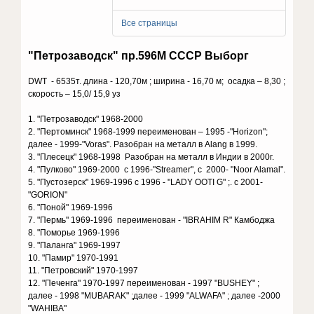
Все страницы
"Петрозаводск" пр.596М СССР Выборг
DWT - 6535т. длина - 120,70м ; ширина - 16,70 м; осадка – 8,30 ;
скорость – 15,0/ 15,9 уз
1. "Петрозаводск" 1968-2000
2. "Пертоминск" 1968-1999 переименован – 1995 -"Horizon";
далее - 1999-"Voras". Разобран на металл в Alang в 1999.
3. "Плесецк" 1968-1998 Разобран на металл в Индии в 2000г.
4. "Пулково" 1969-2000 с 1996-"Streamer", с 2000- "Noor Alamal".
5. "Пустозерск" 1969-1996 с 1996 - "LADY OOTI G" ;. с 2001-
"GORION"
6. "Поной" 1969-1996
7. "Пермь" 1969-1996 переименован - "IBRAHIM R" Камбоджа
8. "Поморье 1969-1996
9. "Паланга" 1969-1997
10. "Памир" 1970-1991
11. "Петровский" 1970-1997
12. "Печенга" 1970-1997 переименован - 1997 "BUSHEY" ;
далее - 1998 "MUBARAK" ;далее - 1999 "ALWAFA" ; далее -2000
"WAHIBA"