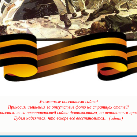
Уважаемые посетители сайта!
Приносим извинения за отсутствие фото на страницах статей!
оизошло из-за неисправностей сайта фотохостинга, по непонятным прич
Будем надеяться, что вскоре всё восстановится... (admin)