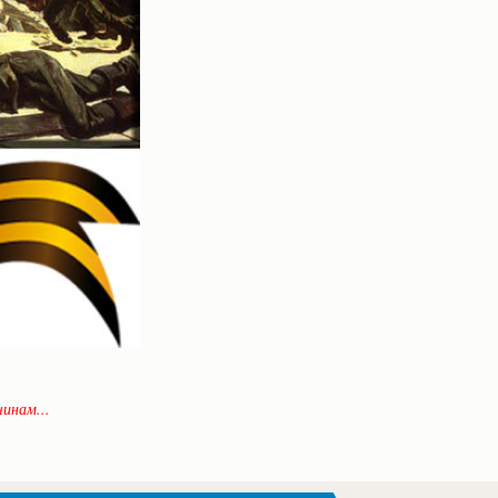
инам...