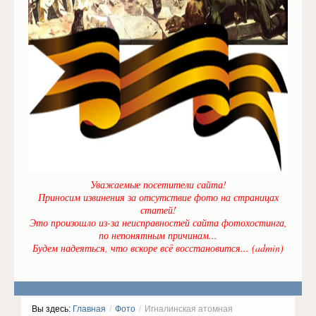
Уважаемые посетители сайта!
Приносим извинения за отсутствие фото на страницах
статей!
Это произошло из-за неисправностей сайта фотохостинга,
по непонятным причинам...
Будем надеяться, что вскоре всё восстановится... (admin)
Вы здесь:
Главная
/
Фото
/
Игналинская атомная