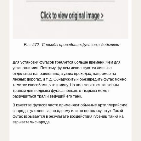
Рис. 572. Способы приведения фугасов в действие
Для установки фугасов тре­буется больше времени, чем для
установки мин. Поэтому фугасы используются лишь на
отдельных направ­лениях, в узких проходах, например на
лесных дорогах, и т. д. Обнару­жить и обезвредить фугас можно
теми же способами, что и мину. Но пользоваться танковым
тралом для подрыва фугаса нельзя: от взрыва может
разрушиться трал и ведущий его танк.
В качестве фугасов часто применяют обычные артиллерийские
сна­ряды, уложенные по одному или по нескольку штук. Такой
фугас взрывается в результате воздействия гусениц танка на
взрыватель снаряда.