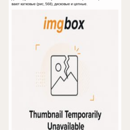
вают катковые (рис, 568), диско­вые и цепные.