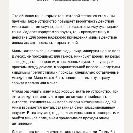
Это обычная мина, взрыватель которой связан со стальным
прутком. Такое устройство повышает вероятность действия
мины даже в том случае, если она окажется между гусеницами
танка. Задевая корпусом за пру­ток, танк приводит мину в
действие. Для более надежного приведения мины в действие
иногда делают несколько взрывателей.
Мины, как правило, не ставят в одиночку; минируют целые поля
В лесах, не проходимых для танков, минируют дороги, на реках
— под­ходы к переправам, в населенных пунктах — улицы и
проезды между домами, в оборонительной полосе — подступы
к видимым препятствиям и проходы, специально оставленные
между ними. Мина может быть по­ложена в высокую траву,
зарыта в землю или в снег.
Чтобы разрядить мину, надо хорошо знать ее устройство. При
этом следует помнить, что противник часто прибегает к
хитрости, соединяя мины попарно: при вытаскивании одной
мины взрывается другая, свя­занная с ней замаскированным
шнуром. В тех случаях, когда нельзя использовать саперов или
обойти минное поле, в нем проделывают про­ходы огнем
артиллерии.
Для подрыва мин пользуются танковыми тралами. Тралы бы­