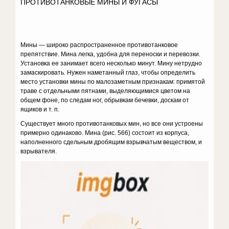
ПРОТИВОТАНКОВЫЕ МИНЫ И ФУГАСЫ
Мины — широко распространенное противотанковое
препятствие. Мина легка, удобна для переноски и перевозки.
Установка ее занимает всего несколько минут. Мину нетрудно
замаскировать. Нужен наметан­ный глаз, чтобы определить
место установки мины по малозаметным признакам: примятой
траве с отдельными пятнами, выделяющимися цве­том на
общем фоне, по следам ног, обрывкам бечевки, доскам от
ящиков и т. п.
Существует много противотанковых мин, но все они устроены
при­мерно одинаково. Мина (рис. 566) состоит из корпуса,
наполненного сдельным дробящим взрывчатым веществом, и
взрывателя.