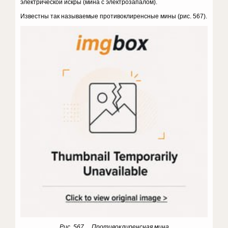
электрической искры (мина с электроза­палом).
Известны так называемые противоклиренсные мины (рис. 567).
Рис. 567 Противоклиренсная мина