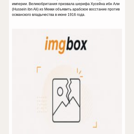
империи. Великобритания призвала шерифа Хусейна ибн Али
(Hussein ibn Ali) из Мекки объявить арабское восстание против
османского владычества в июне 1916 года.