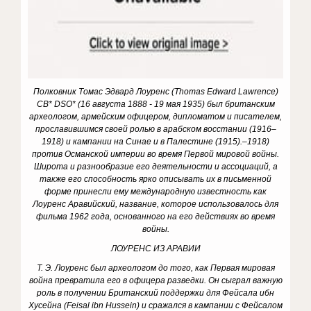
Полковник Томас Эдвард Лоуренс (Thomas Edward Lawrence)
CB* DSO* (16 августа 1888 - 19 мая 1935) был британским
археологом, армейским офицером, дипломатом и писателем,
прославившимся своей ролью в арабском восстании (1916–
1918) и кампании на Синае и в Палестине (1915).
–1918)
против Османской империи во время Первой мировой войны.
Широта и разнообразие его деятельности и ассоциаций, а
также его способность ярко описывать их в письменной
форме принесли ему международную известность как
Лоуренс Аравийский, название, которое использовалось для
фильма 1962 года, основанного на его действиях во время
войны.
ЛОУРЕНС ИЗ АРАВИИ
Т. Э. Лоуренс был археологом до того, как Первая мировая
война превратила его в офицера разведки.
Он сыграл важную
роль в получении Британский поддержки для Фейсала ибн
Хусейна (Feisal ibn Hussein) и сражался в кампании с Фейсалом