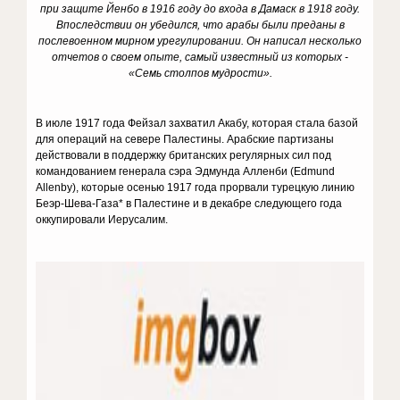
при защите Йенбо в 1916 году до входа в Дамаск в 1918 году.
Впоследствии он убедился, что арабы были преданы в
послевоенном мирном урегулировании.
Он написал несколько
отчетов о своем опыте, самый известный из которых -
«Семь столпов мудрости».
В июле 1917 года Фейзал захватил Акабу, которая стала базой
для операций на севере Палестины. Арабские партизаны
действовали в поддержку британских регулярных сил под
командованием генерала сэра Эдмунда Алленби (Edmund
Allenby), которые осенью 1917 года прорвали турецкую линию
Беэр-Шева-Газа* в Палестине и в декабре следующего года
оккупировали Иерусалим.