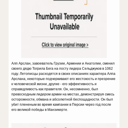
Алп Арслан, завоеватель Грузии, Армении и Анатолии, сменил
своего дядю Тогрила Бега на посту лидера Сельджуков в 1062
году. Летописцы расходятся в своих описаниях характера Алпа
Арслана, некоторые подчеркивают его жестокость и презрение
к человеческой жизни, другие - его эффективность и
справедливость как правителя. Он, несомненно, был
превосходным лидером армии на местах, демонстрируя смесь
осторожности, обмана и абсолютной беспощадности. Он был
убит плененым во время кампании в Персии через год после
его великой победы в Манзикерте.