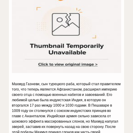
Махмуд Газневи, сын турецкого раба, который стал правителем
того, что теперь является Афганистаном, расширил империю
своего отца с помощью военных набегов и завоеваний. Его
любимой целью была индуистская Индия, в которую он
вторгался 17 раз между 1000 и 1030 годами. В Пешаваре в
1009 году он столкнулся с союзом индуистских принцев во
главе с Анангпалом. Индийская армия сильно зависела от
шокового эффекта массированных слонов, но Махмуд напугал
зверей, заставив их повернуть назад на свою сторону. После
этой победы Махмуд принял слонов как часть своей