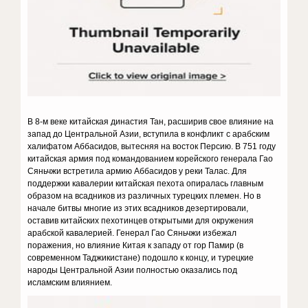
В 8-м веке китайская династия Тан, расширив свое влияние на
запад до Центральной Азии, вступила в конфликт с арабским
халифатом Аббасидов, вытесняя на восток Персию. В 751 году
китайская армия под командованием корейского генерала Гао
Сяньчжи встретила армию Аббасидов у реки Талас. Для
поддержки кавалерии китайская пехота опиралась главным
образом на всадников из различных турецких племен. Но в
начале битвы многие из этих всадников дезертировали,
оставив китайских пехотинцев открытыми для окружения
арабской кавалерией. Генерал Гао Сяньчжи избежал
поражения, но влияние Китая к западу от гор Памир (в
современном Таджикистане) подошло к концу, и турецкие
народы Центральной Азии полностью оказались под
исламским влиянием.