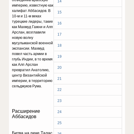
объединив арабскую
14
империю, известную как
халифат Аббасидов. В
15
10-м и 11-м веках
турецкие лидеры, такие
16
как Махмуд Гажни и Алп
Арслан, возглавили
17
новую волну
мусульманской военной
18
экспансии. Махмуд
повел часть армии в
19
глубь Индии, в то время
как Алп Арслан
20
превратил Анатолию,
центр Византийской
21
империи, в территорию
сельджуков Рума.
22
23
Расширение
24
Аббасидов
25
Битва на реке Талас