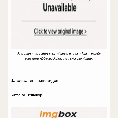
Впечатление художника о битве на реке Талас между
войсками Аббасид Аравии и Танского Китая.
Завоевания Газневидов
Битва за Пешавар