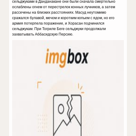
сельджуками в Данданакане они были сначала смертельно
ослаблены огнем от перестрелок конных лучников, а затем
рассечены на близких расстояниях. Масуд неутомимо
сражался булавой, мечом и коротким копьем с ядом, но его
армия потерпела поражение, и Хорасан подчинился
сельджукам. При Тогриле Беге сельджуки продолжали
захватывать Аббасидскую Персию.