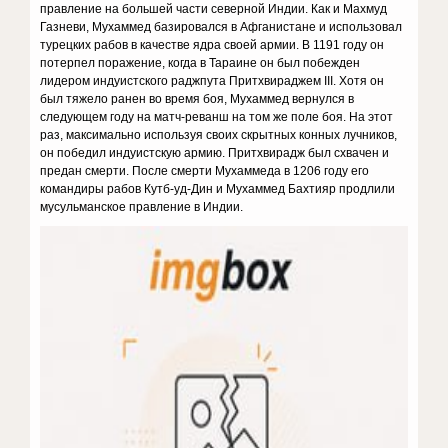
правление на большей части северной Индии. Как и Махмуд
Газневи, Мухаммед базировался в Афганистане и использовал
турецких рабов в качестве ядра своей армии. В 1191 году он
потерпел поражение, когда в Тараине он был побежден
лидером индуистского раджпута Притхвираджем III. Хотя он
был тяжело ранен во время боя, Мухаммед вернулся в
следующем году на матч-реванш на том же поле боя. На этот
раз, максимально используя своих скрытных конных лучников,
он победил индуистскую армию. Притхвирадж был схвачен и
предан смерти. После смерти Мухаммеда в 1206 году его
командиры рабов Кутб-уд-Дин и Мухаммед Бахтияр продлили
мусульманское правление в Индии.