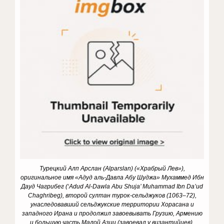
Турецкий Алп Арслан (Alparslan) («Храбрый Лев»),
оригинальное имя «Адуд аль-Давла Абу Шуджа» Мухаммед Ибн
Дауд Чагрибег (‘Adud Al-Dawla Abu Shuja’ Muhammad Ibn Da’ud
Chaghribeg), второй султан турок-сельджуков (1063–72),
унаследовавший сельджукские территории Хорасана и
западного Ирана и продолжил завоевывать Грузию, Армению
и большую часть Малой Азии (завоевал у византийцев).