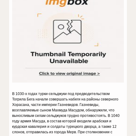
В 1030-х годах турки-сельджуки под предводительством
Тогрила Бега начали совершать набеги на районы северного
Хорасана, части империи Газневидов. Газневиды,
возглавляемые сыном Махмуда Масудом, обнаружили, что
выносливым силам сельджуков трудно противостоять. В 1040
году армия Масуда, в состав которой входили арабская и
курдская кавалерия и солдаты турецкого дворца, а также 12
слонов, отправилась из города Мерв. При столкновении с