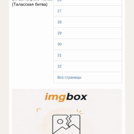
26
(Таласская битва)
27
28
29
30
31
32
Все страницы