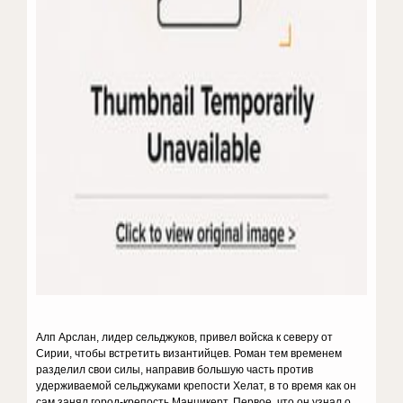
Алп Арслан, лидер сельджуков, привел войска к северу от
Сирии, чтобы встретить византийцев. Роман тем временем
разделил свои силы, направив большую часть против
удерживаемой сельджуками крепости Хелат, в то время как он
сам занял город-крепость Манцикерт. Первое, что он узнал о