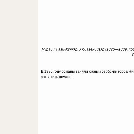
Мурад I Гази-Хункяр, Хюдавендигяр (1326—1389, К
О
В 1386 году османы заняли южный сербский город Ниш
захватить османов.