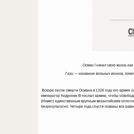
Осман I начал свою жизнь к
Гази — название вольных воинов, поч
Вскоре после смерти Османа в 1326 году его армия з
император Андроник III послал армию, чтобы освобо
(Измит) единственным крупным византийским оплотом 
безрезультатно. Четыре года спустя османы все равно