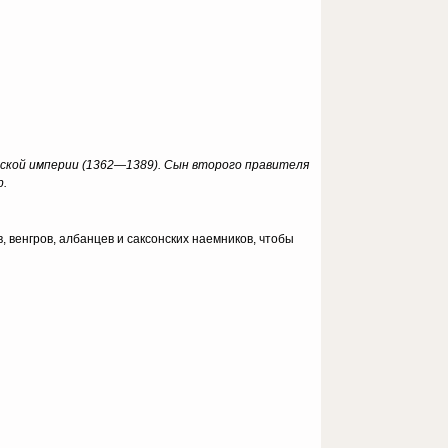
нской империи (1362—1389). Сын второго правителя
р.
 венгров, албанцев и саксонских наемников, чтобы