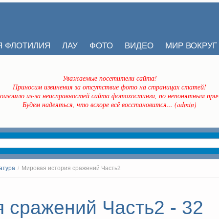
Я ФЛОТИЛИЯ
ЛАУ
ФОТО
ВИДЕО
МИР ВОКРУГ
Уважаемые посетители сайта!
Приносим извинения за отсутствие фото на страницах статей!
оизошло из-за неисправностей сайта фотохостинга, по непонятным прич
Будем надеяться, что вскоре всё восстановится... (admin)
атура
/
Мировая история сражений Часть2
 сражений Часть2 - 32