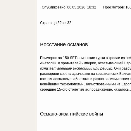
Опубликовано: 06.05.2020, 18:32
Просмотров: 10
Страница 32 из 32
Восстание османов
Примерно за 150 ЛЕТ османские турки выросли из не
Анатолии, в правителей империи, охватывающей Евр
означает военные экспедиции или рейды)
. Они разр
расширили свое владычество на христианских Балкана
воспользовалась слабостями и разногласиями своих в
новейшими технологиями, заимствованными из Европ
середине 15-ого столетия их продвижение, казалось
Османо-византийские войны