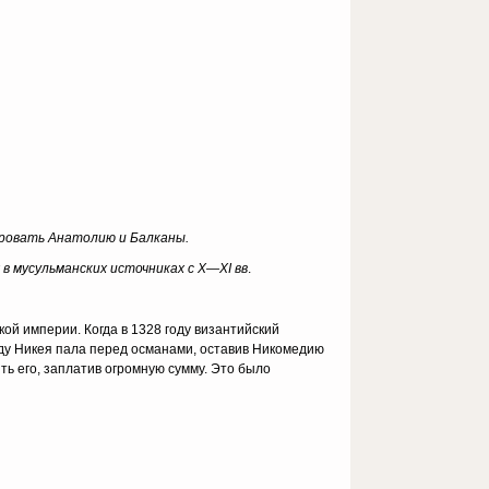
ировать Анатолию и Балканы.
в мусульманских источниках с X—XI вв
.
ой империи. Когда в 1328 году византийский
оду Никея пала перед османами, оставив Никомедию
ть его, заплатив огромную сумму. Это было