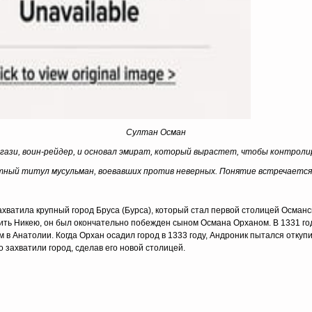
Султан Осман
ак гази, воин-рейдер, и основал эмират, который вырастет, чтобы контрол
етный титул мусульман, воевавших против неверных. Понятие встречается 
ахватила крупный город Бруса (Бурса), который стал первой столицей Османск
дить Никею, он был окончательно побежден сыном Османа Орханом. В 1331 г
в Анатолии. Когда Орхан осадил город в 1333 году, Андроник пытался откупи
 захватили город, сделав его новой столицей.