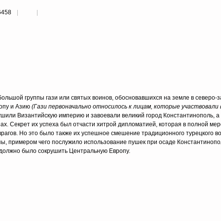
6458
большой группы гази или святых воинов, обосновавшихся на земле в северо-
опу и Азию
(Гази первоначально относилось к лицам, которые участвовали
ушили Византийскую империю и завоевали великий город Константинополь, а
х. Секрет их успеха был отчасти хитрой дипломатией, которая в полной мер
рагов. Но это было также их успешное смешение традиционного турецкого во
ы, примером чего послужило использование пушек при осаде Константинопо
, должно было сокрушить Центральную Европу.