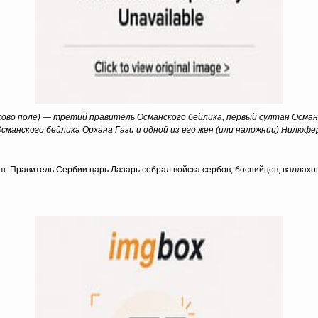
осово поле) — третий правитель Османского бейлика, первый султан Осма
сманского бейлика Орхана Гази и одной из его жен (или наложниц) Нилюфе
. Правитель Сербии царь Лазарь собрал войска сербов, боснийцев, валлахов,