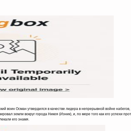
ский воин Осман утвердился в качестве лидера в непрерывной войне набегов
ровал земли вокруг города Никея (Изник), и, по мере того как его успехи про
лекали его знамя.