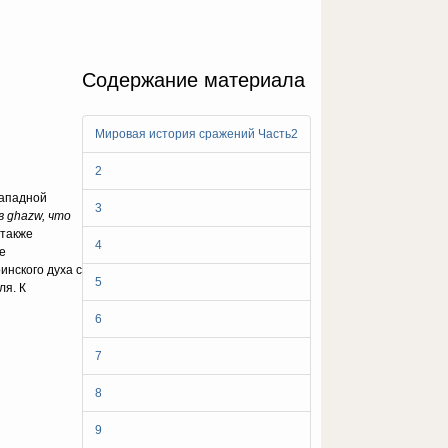
Содержание материала
Мировая история сражений Часть2
2
западной
3
 в
ghazw, что
 также
4
е
инского духа с
5
ля. К
6
7
8
9