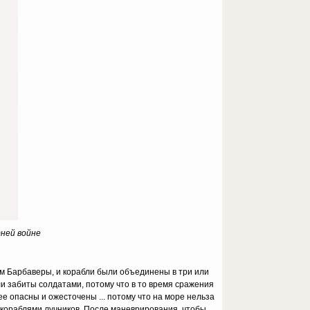
тней войне
ам Барбаверы, и корабли были объединены в три или
ли забиты солдатами, потому что в то время сражения
ее опасны и ожесточены ... потому что на море нельза
я кораблями лучников. После маневрирования, чтобы