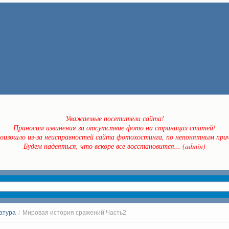
Уважаемые посетители сайта!
Приносим извинения за отсутствие фото на страницах статей!
оизошло из-за неисправностей сайта фотохостинга, по непонятным прич
Будем надеяться, что вскоре всё восстановится... (admin)
атура
/
Мировая история сражений Часть2