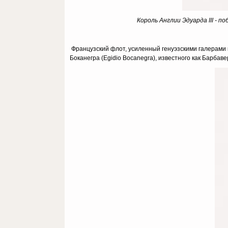
Король Англии Эдуарда III - п
Французский флот, усиленный генуэзскими галерами н
Боканегра (Egidio Bocanegra), известного как Барбавер