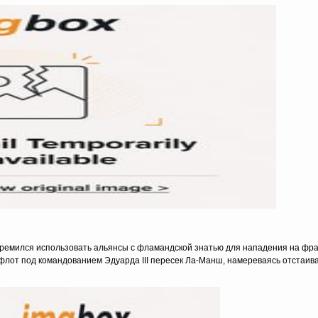
тремился использовать альянсы с фламандской знатью для нападения на фра
 флот под командованием Эдуарда III пересек Ла-Манш, намереваясь отстаива