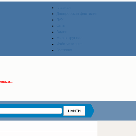
Главная
Днепровская флотилия
ЛАУ
Фото
Видео
Мир вокруг нас
Изба-читальня
Гостевая
инам...