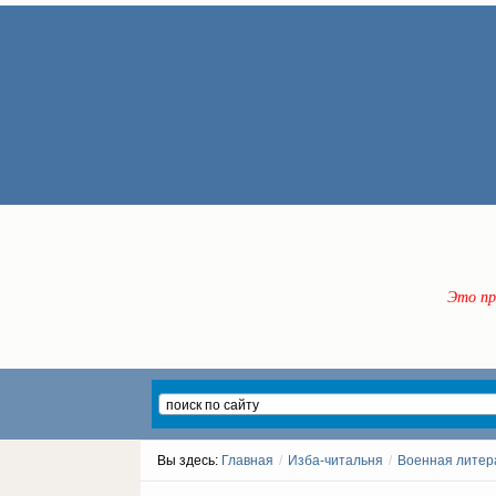
Это пр
Вы здесь:
Главная
/
Изба-читальня
/
Военная литер