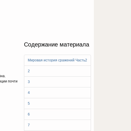
Содержание материала
Мировая история сражений Часть2
2
йна.
нции почти
3
4
5
6
7