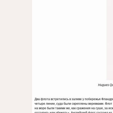
Hugues Qu
Два флота встретились в заливе у побережья Фландр
четыре линии, суда были скреплены веревками. Флот 
на море были такими же, как сражения на суше, за ис
отступить или убежать». Английский флот состоял из