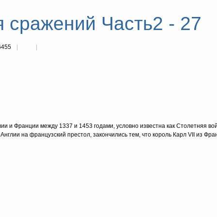
 сражений Часть2 - 27
6455
ии и Франции между 1337 и 1453 годами, условно известна как Столетняя во
нглии на французский престол, закончились тем, что король Карл VII из Фра