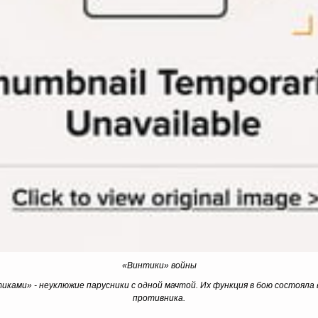
«Винтики» войны
иками» - неуклюжие парусники с одной мачтой. Их функция в бою состояла 
противника.