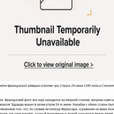
iéret французский адмирал в битве при Слуисе 24 июня 1340 года в Столе
ии. Французский флот все еще находился на якорной стоянке, вопреки совет
короля Эдуарда вошел в залив утром 24-го июня. Корабли с обеих сторон бы
ключением того, что, по словам летописца Фруассара, «сражения на море бол
 групп, где один корабль, полный вооруженных людей, находился между двум